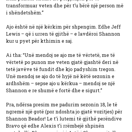
transformuar veten dhe për t’u bërë një person më
i shëndetshëm.”
Ajo është në një kërkim për shpengim. Edhe Jeff
Lewis – që i urren të gjithë – e lavdëroi Shannon
kur u pyet për kthimin e saj.
Ai tha: “Unë mendoj se ajo me të vërtetë, me të
vërtetë po punon me veten gjatë gjashtë deri në
tetë javëve të fundit dhe kjo padyshim tregon.
Unë mendoj se ajo do të hyjë në këtë sezonin e
ardhshëm – sepse ajo u kërkua – mendoj se një
Shannon e re shumë e fortë dhe e sigurt.”
Pra, ndërsa presim me padurim sezonin 18, le të
ngremë një gotë (por ndoshta jo gjatë vozitjes) për
Shannon Beador! Le t’i lutemi të gjithë perëndive
Bravo që edhe Alexis t’i rrëmbejë shpinën