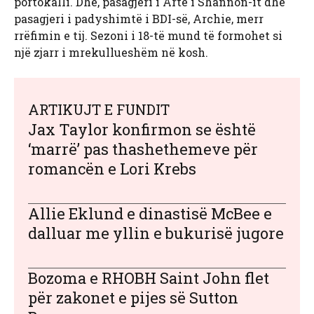
portokalli. Dhe, pasagjeri i Artë i Shannon-it dhe
pasagjeri i padyshimtë i BDI-së, Archie, merr
rrëfimin e tij. Sezoni i 18-të mund të formohet si
një zjarr i mrekullueshëm në kosh.
ARTIKUJT E FUNDIT
Jax Taylor konfirmon se është
‘marrë’ pas thashethemeve për
romancën e Lori Krebs
Allie Eklund e dinastisë McBee e
dalluar me yllin e bukurisë jugore
Bozoma e RHOBH Saint John flet
për zakonet e pijes së Sutton