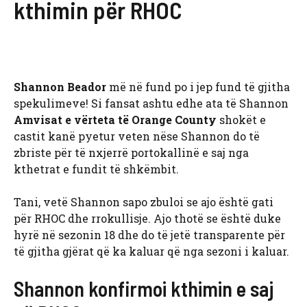
kthimin për RHOC
Shannon Beador
më në fund po i jep fund të gjitha
spekulimeve! Si fansat ashtu edhe ata të Shannon
Amvisat e vërteta të Orange County
shokët e
castit kanë pyetur veten nëse Shannon do të
zbriste për të nxjerrë portokallinë e saj nga
kthetrat e fundit të shkëmbit.
Tani, vetë Shannon sapo zbuloi se ajo është gati
për RHOC dhe rrokullisje. Ajo thotë se është duke
hyrë në sezonin 18 dhe do të jetë transparente për
të gjitha gjërat që ka kaluar që nga sezoni i kaluar.
Shannon konfirmoi kthimin e saj