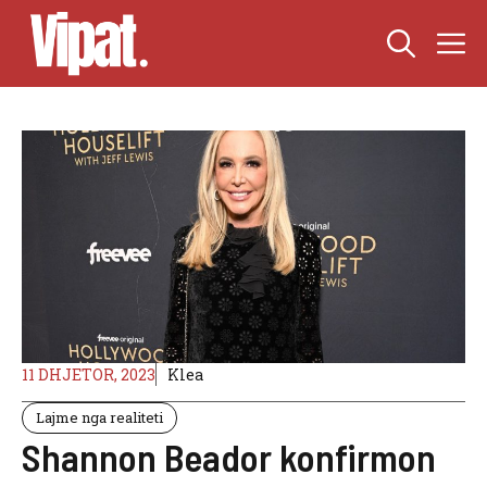
Skip
M
to
content
11 DHJETOR, 2023
Klea
Lajme nga realiteti
Shannon Beador konfirmon