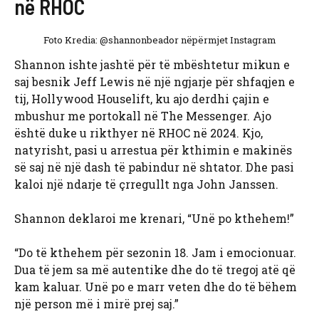
në RHOC
Foto Kredia: @shannonbeador nëpërmjet Instagram
Shannon ishte jashtë për të mbështetur mikun e
saj besnik Jeff Lewis në një ngjarje për shfaqjen e
tij, Hollywood Houselift, ku ajo derdhi çajin e
mbushur me portokall në The Messenger. Ajo
është duke u rikthyer në RHOC në 2024. Kjo,
natyrisht, pasi u arrestua për kthimin e makinës
së saj në një dash të pabindur në shtator. Dhe pasi
kaloi një ndarje të çrregullt nga John Janssen.
Shannon deklaroi me krenari, “Unë po kthehem!”
“Do të kthehem për sezonin 18. Jam i emocionuar.
Dua të jem sa më autentike dhe do të tregoj atë që
kam kaluar. Unë po e marr veten dhe do të bëhem
një person më i mirë prej saj.”