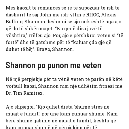
Mes kaosit të romancës së re të supozuar të ish të
dashurit të saj John me ish-yllin e RHOC, Alexis
Bellino, Shannon dëshmoi se ajo nuk është nga ajo
që do të shkërmoqet. “Ka qenë disa javë të
vështira,” rrëfeu ajo. Por, ajo e përshkroi veten si “të
fortë” dhe të gatshme për të “kaluar çdo gjë që
duhet të bëj”. Bravo, Shannon.
Shannon po punon me veten
Në një përpjekje për ta vënë veten të parën në këtë
vorbull kaosi, Shannon nisi një udhëtim fitnesi me
Dr. Tim Ramirez.
Ajo shpjegoi, “Kjo quhet dieta ‘shumë stres në
muajt e fundit’, por unë kam punuar shumë. Kam
bërë shumë gabime në muajt e fundit, kështu që
kam punuar shumë në përpjekjen për të