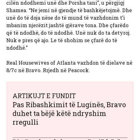
cilën ndodhemi unë dhe Porsha tani”, u përgjigj
Shamea. “Ne jemi në gjendje të bashkëjetojmë. Dhe
unë do të doja nëse do të mund të vazhdonim t’i
mbanim njerëzit jashtë gjërave tona. Dhe çfarëdo
që të ndodhë, do të ndodhë. Unë nuk do ta detyroj.
Nuk e pres që ajo. Le të shohim se çfarë do të
ndodhë.”
Real Housewives of Atlanta vazhdon të dielave në
8/7c në Bravo. Rrjedh në Peacock.
ARTIKUJT E FUNDIT
Pas Ribashkimit të Luginës, Bravo
duhet ta bëjë këtë ndryshim
rregulli