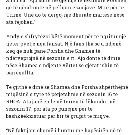
Shamea. “Ajo ishte në gjendje të lëkundte Porshën
që të qëndronte në pellgun e zonjave. Mirë për të.
Urime! Unë do të dërgoj një dhuratë martese nëse
ata fejohen.”
Andy e shfrytëzoi këtë moment për të ngritur një
tjetër pyetje nga fansat. Një fans tha se u ndjenë
keq që nuk panë Porsha dhe Shamea të
ndërveprojnë në sezonin e ri. Ajo donte të dinte
nëse Shamea e ndjente vërtet se gjërat ishin të
parregullta.
Të gjithë e dinë se Shamea dhe Porsha shpërthejnë
miqësinë e tyre të përjetshme në sezonin 16 të
RHOA. Ata janë ende në terren të lëkundur në
sezonin 17, por ata po punojnë për të
bashkëekzistuar për hir të grupit të miqve.
“Në fakt jam shumë i lumtur me hapësirën në të