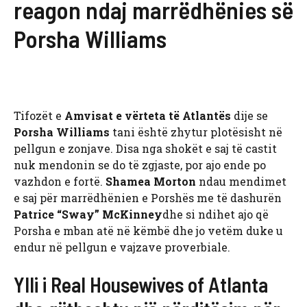
reagon ndaj marrëdhënies së
Porsha Williams
Tifozët e
Amvisat e vërteta të Atlantës
dije se
Porsha Williams
tani është zhytur plotësisht në
pellgun e zonjave. Disa nga shokët e saj të castit
nuk mendonin se do të zgjaste, por ajo ende po
vazhdon e fortë.
Shamea Morton
ndau mendimet
e saj për marrëdhënien e Porshës me të dashurën
Patrice “Sway” McKinney
dhe si ndihet ajo që
Porsha e mban atë në këmbë dhe jo vetëm duke u
endur në pellgun e vajzave proverbiale.
Ylli i Real Housewives of Atlanta