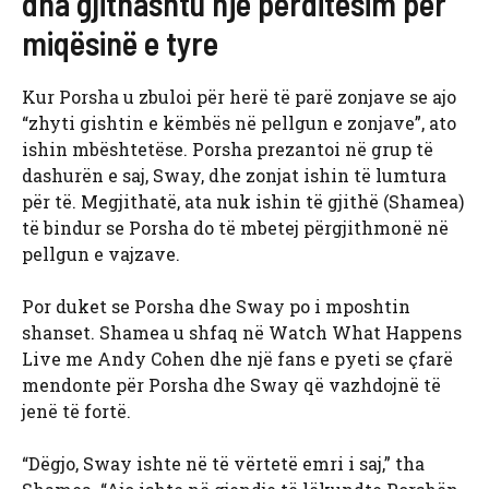
dha gjithashtu një përditësim për
miqësinë e tyre
Kur Porsha u zbuloi për herë të parë zonjave se ajo
“zhyti gishtin e këmbës në pellgun e zonjave”, ato
ishin mbështetëse. Porsha prezantoi në grup të
dashurën e saj, Sway, dhe zonjat ishin të lumtura
për të. Megjithatë, ata nuk ishin të gjithë (Shamea)
të bindur se Porsha do të mbetej përgjithmonë në
pellgun e vajzave.
Por duket se Porsha dhe Sway po i mposhtin
shanset. Shamea u shfaq në Watch What Happens
Live me Andy Cohen dhe një fans e pyeti se çfarë
mendonte për Porsha dhe Sway që vazhdojnë të
jenë të fortë.
“Dëgjo, Sway ishte në të vërtetë emri i saj,” tha