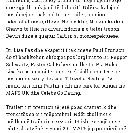
Ndërkohë, Courteney pranon se “lloji i djemve që
unë zgjedh nuk janë të duhurit”. Ndërsa kalojmë
me shpejtësi pak më tej në trailer, tensioni
ndërtohet mes çifteve. Në një klip, Nikki i kërkon
Shawn të ​​flejë në divan, ndërsa një tjetër tregon
Devin duke e quajtur Caitlin si mosrespektuese.
Dr. Lisa Paz dhe eksperti i takimeve Paul Brunson
do t’i bashkohen shfaqjes pas largimit të Dr. Pepper
Schwartz, Pastor Cal Roberson dhe Dr. Pia Holec.
Lisa ka punuar si terapiste seksi dhe martese për
më shumë se dy dekada. Tifozët e Reality TV
mund ta njohin Paulin, i cili më parë ka punuar në
MAFS UK dhe Celebs Go Dating.
Traileri i ri premton të jetë po aq dramatik dhe
tronditës sa ai i mëparshmi. Ndër zbulimet e
mëdha në trailerin e sezonit 19 ishte se një nuse
ishte shtatzënë. Sezoni 20 i MAFS jep premierë më