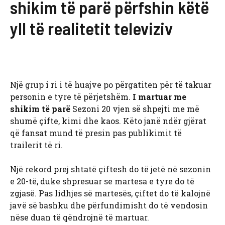
shikim të parë përfshin këtë
yll të realitetit televiziv
Një grup i ri i të huajve po përgatiten për të takuar
personin e tyre të përjetshëm.
I martuar me
shikim të parë
Sezoni 20 vjen së shpejti me më
shumë çifte, kimi dhe kaos. Këto janë ndër gjërat
që fansat mund të presin pas publikimit të
trailerit të ri.
Një rekord prej shtatë çiftesh do të jetë në sezonin
e 20-të, duke shpresuar se martesa e tyre do të
zgjasë. Pas lidhjes së martesës, çiftet do të kalojnë
javë së bashku dhe përfundimisht do të vendosin
nëse duan të qëndrojnë të martuar.