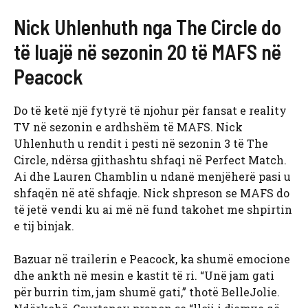
Nick Uhlenhuth nga The Circle do
të luajë në sezonin 20 të MAFS në
Peacock
Do të ketë një fytyrë të njohur për fansat e reality
TV në sezonin e ardhshëm të MAFS. Nick
Uhlenhuth u rendit i pesti në sezonin 3 të The
Circle, ndërsa gjithashtu shfaqi në Perfect Match.
Ai dhe Lauren Chamblin u ndanë menjëherë pasi u
shfaqën në atë shfaqje. Nick shpreson se MAFS do
të jetë vendi ku ai më në fund takohet me shpirtin
e tij binjak.
Bazuar në trailerin e Peacock, ka shumë emocione
dhe ankth në mesin e kastit të ri. “Unë jam gati
për burrin tim, jam shumë gati,” thotë BelleJolie.