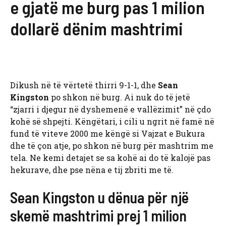
e gjatë me burg pas 1 milion
dollarë dënim mashtrimi
Dikush në të vërtetë thirri 9-1-1, dhe
Sean
Kingston
po shkon në burg. Ai nuk do të jetë
“zjarri i djegur në dyshemenë e vallëzimit” në çdo
kohë së shpejti. Këngëtari, i cili u ngrit në famë në
fund të viteve 2000 me këngë si Vajzat e Bukura
dhe të çon atje, po shkon në burg për mashtrim me
tela. Ne kemi detajet se sa kohë ai do të kalojë pas
hekurave, dhe pse nëna e tij zbriti me të.
Sean Kingston u dënua për një
skemë mashtrimi prej 1 milion