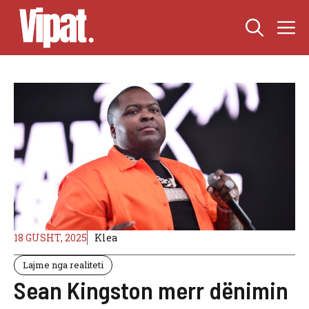
Skip
M
to
content
18 GUSHT, 2025
Klea
Lajme nga realiteti
Sean Kingston merr dënimin