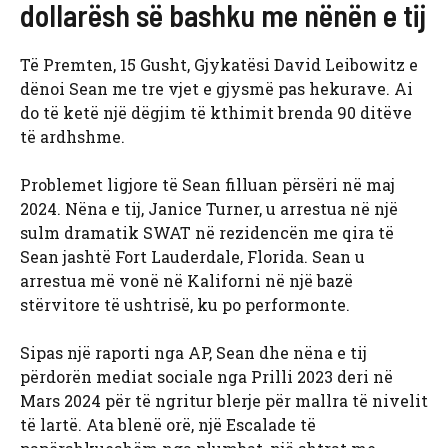
dollarësh së bashku me nënën e tij
Të Premten, 15 Gusht, Gjykatësi David Leibowitz e
dënoi Sean me tre vjet e gjysmë pas hekurave. Ai
do të ketë një dëgjim të kthimit brenda 90 ditëve
të ardhshme.
Problemet ligjore të Sean filluan përsëri në maj
2024. Nëna e tij, Janice Turner, u arrestua në një
sulm dramatik SWAT në rezidencën me qira të
Sean jashtë Fort Lauderdale, Florida. Sean u
arrestua më vonë në Kaliforni në një bazë
stërvitore të ushtrisë, ku po performonte.
Sipas një raporti nga AP, Sean dhe nëna e tij
përdorën mediat sociale nga Prilli 2023 deri në
Mars 2024 për të ngritur blerje për mallra të nivelit
të lartë. Ata blenë orë, një Escalade të