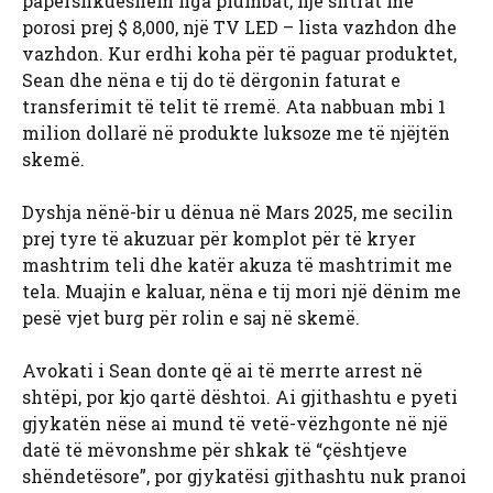
papërshkueshëm nga plumbat, një shtrat me
porosi prej $ 8,000, një TV LED – lista vazhdon dhe
vazhdon. Kur erdhi koha për të paguar produktet,
Sean dhe nëna e tij do të dërgonin faturat e
transferimit të telit të rremë. Ata nabbuan mbi 1
milion dollarë në produkte luksoze me të njëjtën
skemë.
Dyshja nënë-bir u dënua në Mars 2025, me secilin
prej tyre të akuzuar për komplot për të kryer
mashtrim teli dhe katër akuza të mashtrimit me
tela. Muajin e kaluar, nëna e tij mori një dënim me
pesë vjet burg për rolin e saj në skemë.
Avokati i Sean donte që ai të merrte arrest në
shtëpi, por kjo qartë dështoi. Ai gjithashtu e pyeti
gjykatën nëse ai mund të vetë-vëzhgonte në një
datë të mëvonshme për shkak të “çështjeve
shëndetësore”, por gjykatësi gjithashtu nuk pranoi