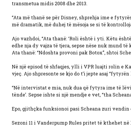
transmetua midis 2008 dhe 2013.
“Ata më thanë se për Disney, shprehja ime e fytyrës
më dramatik, më duhej të mësoja se si të kontrolloja
Ajo vazhdoi, “Ata thanë: ‘Roli është i yti. Këtu ësht
edhe nja dy vajza të tjera, sepse nëse nuk mund të ko
Ata thanë: “Ndoshta provoni pak Botox”, shtoi Sch
Në një episod të shfaqjes, ylli i VPR luajti rolin e
vjeç. Ajo shpresonte se kjo do t’i jepte asaj “fytyr
“Në intervistat e mia, nuk dua që fytyra ime të lëvi
tënde’. Sepse ishte si një mendje e vet, “tha Schean
Epo, gjithçka funksionoi pasi Scheana zuri vendin 
Sezoni 11 i Vanderpump Rules pritet të kthehet në 