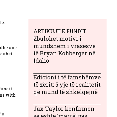
le.
ARTIKUJT E FUNDIT
Zbulohet motivi i
mundshëm i vrasësve
 dhe unë
të Bryan Kohberger në
a duhet
Idaho
Edicioni i të famshëmve
të zërit: 5 yje të realitetit
fundit
që mund të shkëlqejnë
ans with
Jax Taylor konfirmon
f u
se është ‘marrë’ pas