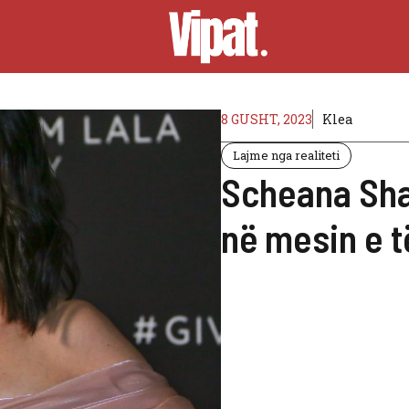
8 GUSHT, 2023
Klea
Lajme nga realiteti
Scheana Sha
në mesin e t