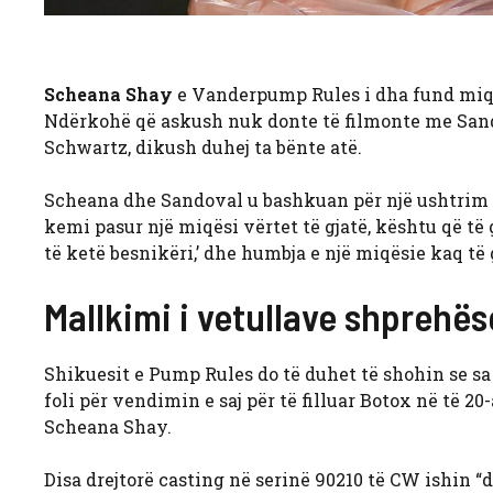
Scheana Shay
e Vanderpump Rules i dha fund miqë
Ndërkohë që askush nuk donte të filmonte me Sand
Schwartz, dikush duhej ta bënte atë.
Scheana dhe Sandoval u bashkuan për një ushtrim 
kemi pasur një miqësi vërtet të gjatë, kështu që të
të ketë besnikëri,’ dhe humbja e një miqësie kaq të 
Mallkimi i vetullave shprehës
Shikuesit e Pump Rules do të duhet të shohin se sa 
foli për vendimin e saj për të filluar Botox në të 20
Scheana Shay.
Disa drejtorë casting në serinë 90210 të CW ishin 