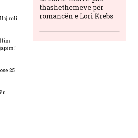
thashethemeve për
romancën e Lori Krebs
loj roli
ellim
japim.’
 ose 25
lën