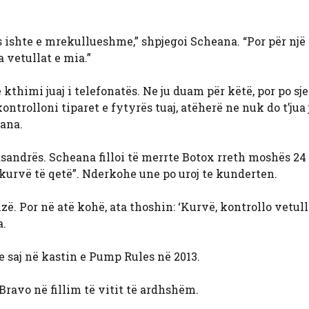
 ishte e mrekullueshme,” shpjegoi Scheana. “Por për një l
 vetullat e mia.”
ë kthimi juaj i telefonatës. Ne ju duam për këtë, por po sj
ntrolloni tiparet e fytyrës tuaj, atëherë ne nuk do t’jua 
eana.
 Kasandrës. Scheana filloi të merrte Botox rreth moshës 24
ën kurvë të qetë”. Nderkohe une po uroj te kunderten.
zë. Por në atë kohë, ata thoshin: ‘Kurvë, kontrollo vetul
a.
e saj në kastin e Pump Rules në 2013.
Bravo në fillim të vitit të ardhshëm.