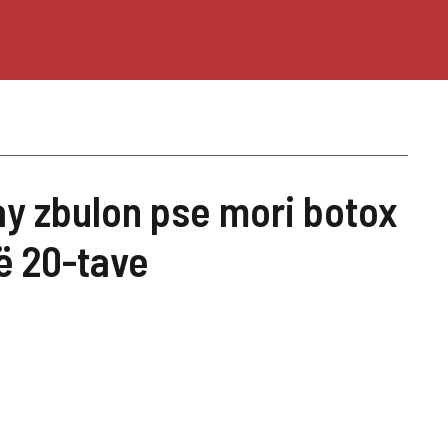
y zbulon pse mori botox
ë 20-tave