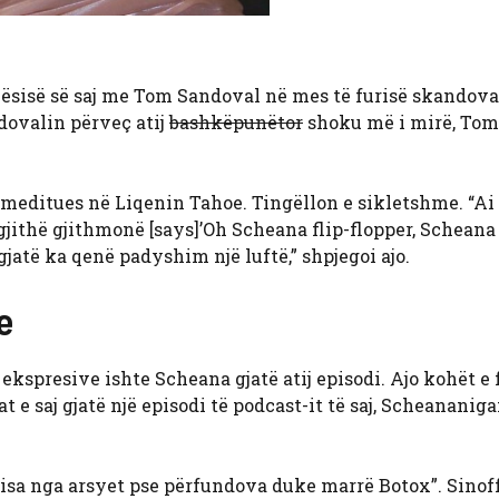
sisë së saj me Tom Sandoval në mes të furisë skandova
ovalin përveç atij
bashkëpunëtor
shoku më i mirë, Tom
meditues në Liqenin Tahoe. Tingëllon e sikletshme. “Ai
 gjithë gjithmonë [says]’Oh Scheana flip-flopper, Schean
gjatë ka qenë padyshim një luftë,” shpjegoi ajo.
e
ekspresive ishte Scheana gjatë atij episodi. Ajo kohët e 
-at e saj gjatë një episodi të podcast-it të saj, Scheananig
“disa nga arsyet pse përfundova duke marrë Botox”. Sinof