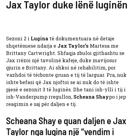
Jax Taylor duke lënë luginën
Sezoni 2 i
Lugina
të dokumentuara në detaje
shqetësuese ndarja e
Jax Taylor’s
Martesa me
Brittany Cartwright. Shfaqja zbuloi gjithashtu se
Jax rrëzoi një tavolinë kafeje, duke mavijosur
gjurin e Brittany. Ai shkoi në rehabilitim, por
vazhdoi të tërbonte gruan e tij të larguar. Pra, nuk
ishte befasi që Jax njoftoi se ai nuk do të ishte
pjesë e sezonit 3 të luginës. Dhe tani ish-ylli i tij i
ish-Vanderpump rregullon,
Scheana Shay
po i jep
reagimin e saj për daljen e tij.
Scheana Shay e quan daljen e Jax
Taylor nga lugina një “vendim i