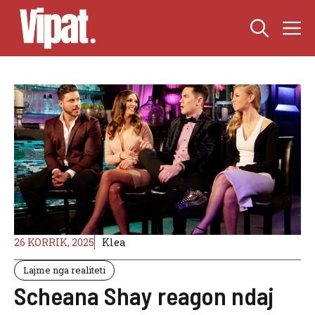
Skip
M
to
content
26 KORRIK, 2025
Klea
Lajme nga realiteti
Scheana Shay reagon ndaj