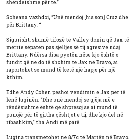
shëndetshme për të.”
Scheana vazhdoi, “Unë mendoj [his son] Cruz dhe
për Brittany. “
Sigurisht, shumë tifozë të Valley donin që Jax të
merrte sëpatën pas sjelljes së tij agresive ndaj
Brittany. Ndërsa disa pyetën nëse kjo është e
fundit që ne do të shohim të Jax në Bravo, ai
raportohet se mund të ketë një hapje për një
kthim.
Edhe Andy Cohen peshoi vendimin e Jax për të
lënë luginën. “Dhe unë mendoj se gjëja më e
rëndësishme është që shpresoj se ai mund të
punojë për të gjitha çështjet e tij, dhe kjo del në
ribashkim,” tha Andi më parë.
Lugina transmetohet në 8/7c të Martën në Bravo.