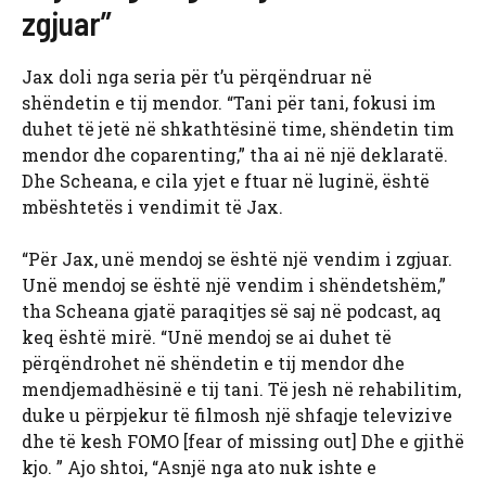
zgjuar”
Jax doli nga seria për t’u përqëndruar në
shëndetin e tij mendor. “Tani për tani, fokusi im
duhet të jetë në shkathtësinë time, shëndetin tim
mendor dhe coparenting,” tha ai në një deklaratë.
Dhe Scheana, e cila yjet e ftuar në luginë, është
mbështetës i vendimit të Jax.
“Për Jax, unë mendoj se është një vendim i zgjuar.
Unë mendoj se është një vendim i shëndetshëm,”
tha Scheana gjatë paraqitjes së saj në podcast, aq
keq është mirë. “Unë mendoj se ai duhet të
përqëndrohet në shëndetin e tij mendor dhe
mendjemadhësinë e tij tani. Të jesh në rehabilitim,
duke u përpjekur të filmosh një shfaqje televizive
dhe të kesh FOMO [fear of missing out] Dhe e gjithë
kjo. ” Ajo shtoi, “Asnjë nga ato nuk ishte e