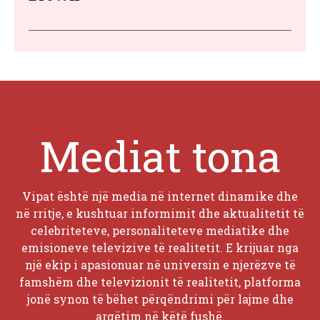
Mediat tona
Vipat është një media në internet dinamike dhe
në rritje, e kushtuar informimit dhe aktualitetit të
celebriteteve, personaliteteve mediatike dhe
emisioneve televizive të realitetit. E krijuar nga
një ekip i apasionuar në universin e njerëzve të
famshëm dhe televizionit të realitetit, platforma
jonë synon të bëhet përqëndrimi për lajme dhe
argëtim në këtë fushë.