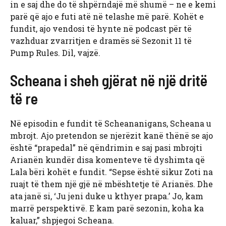
in e saj dhe do të shpërndajë më shumë – ne e kemi
parë që ajo e futi atë në telashe më parë. Kohët e
fundit, ajo vendosi të hynte në podcast për të
vazhduar zvarritjen e dramës së Sezonit 11 të
Pump Rules. Dil, vajzë.
Scheana i sheh gjërat në një dritë
të re
Në episodin e fundit të Scheananigans, Scheana u
mbrojt. Ajo pretendon se njerëzit kanë thënë se ajo
është “prapedal” në qëndrimin e saj pasi mbrojti
Arianën kundër disa komenteve të dyshimta që
Lala bëri kohët e fundit. “Sepse është sikur Zoti na
ruajt të them një gjë në mbështetje të Arianës. Dhe
ata janë si, ‘Ju jeni duke u kthyer prapa.’ Jo, kam
marrë perspektivë. E kam parë sezonin, koha ka
kaluar,” shpjegoi Scheana.