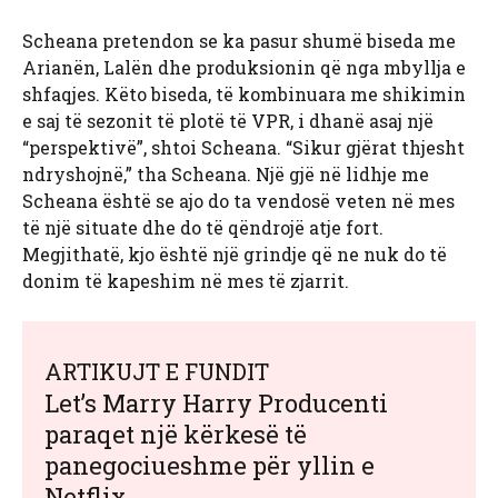
Scheana pretendon se ka pasur shumë biseda me
Arianën, Lalën dhe produksionin që nga mbyllja e
shfaqjes. Këto biseda, të kombinuara me shikimin
e saj të sezonit të plotë të VPR, i dhanë asaj një
“perspektivë”, shtoi Scheana. “Sikur gjërat thjesht
ndryshojnë,” tha Scheana. Një gjë në lidhje me
Scheana është se ajo do ta vendosë veten në mes
të një situate dhe do të qëndrojë atje fort.
Megjithatë, kjo është një grindje që ne nuk do të
donim të kapeshim në mes të zjarrit.
ARTIKUJT E FUNDIT
Let’s Marry Harry Producenti
paraqet një kërkesë të
panegociueshme për yllin e
Netflix