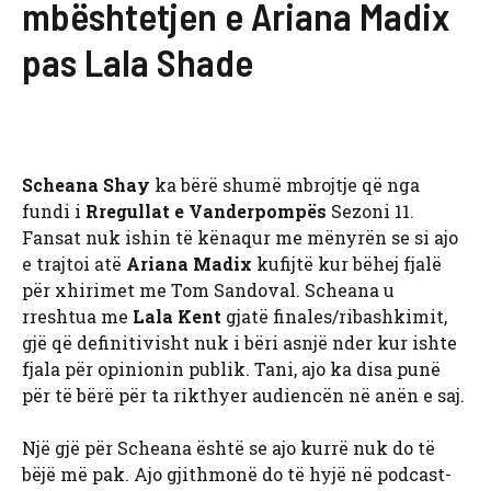
mbështetjen e Ariana Madix
pas Lala Shade
Scheana Shay
ka bërë shumë mbrojtje që nga
fundi i
Rregullat e Vanderpompës
Sezoni 11.
Fansat nuk ishin të kënaqur me mënyrën se si ajo
e trajtoi atë
Ariana Madix
kufijtë kur bëhej fjalë
për xhirimet me Tom Sandoval. Scheana u
rreshtua me
Lala Kent
gjatë finales/ribashkimit,
gjë që definitivisht nuk i bëri asnjë nder kur ishte
fjala për opinionin publik. Tani, ajo ka disa punë
për të bërë për ta rikthyer audiencën në anën e saj.
Një gjë për Scheana është se ajo kurrë nuk do të
bëjë më pak. Ajo gjithmonë do të hyjë në podcast-