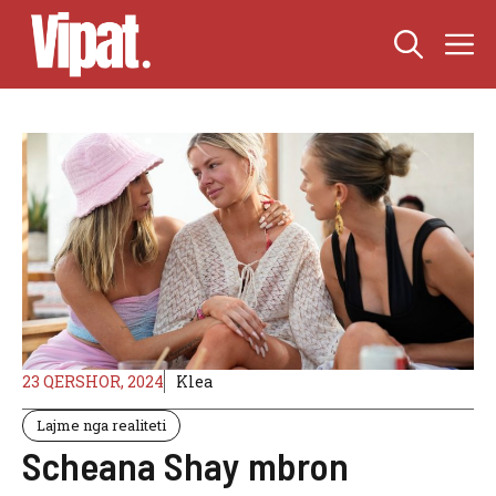
Skip
M
to
content
23 QERSHOR, 2024
Klea
Lajme nga realiteti
Scheana Shay mbron