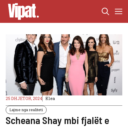
Skip
M
to
content
25 DHJETOR, 2024
Klea
Lajme nga realiteti
Scheana Shay mbi fjalët e