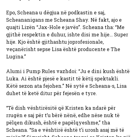
Epo, Scheana u dëgjua në podkastin e saj,
Scheananigans me Scheana Shay. Në fakt, ajo e
quajti Lizën “Jax-Hole e javës”. Scheana tha: “Me
gjithë respektin e duhur, ishte disi me hije… Super
hije. Kjo është gjithashtu joprofesionale,
veçanërisht sepse Lisa është producente e The
Lugina.”
Alumi i Pump Rules vazhdoi: “Ju e dini kush është
Luka. Ai është pjesë e kastit të këtij spektakli.
Këtë sezon ata fejohen.” Në sytë e Scheana-s, Lisa
duhet të ketë ditur për fejesën e tyre.
“Të dish vështirësitë që Kristen ka ndarë për
rrugën e saj për t’u bërë nënë, edhe nëse nuk të
pëlqen dikush, është e papëlqyeshme,” tha
Scheana. “Sa e vështirë është t’i urosh asaj më të