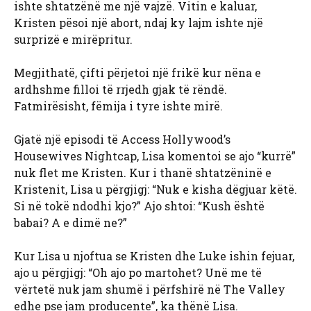
ishte shtatzënë me një vajzë. Vitin e kaluar,
Kristen pësoi një abort, ndaj ky lajm ishte një
surprizë e mirëpritur.
Megjithatë, çifti përjetoi një frikë kur nëna e
ardhshme filloi të rrjedh gjak të rëndë.
Fatmirësisht, fëmija i tyre ishte mirë.
Gjatë një episodi të Access Hollywood’s
Housewives Nightcap, Lisa komentoi se ajo “kurrë”
nuk flet me Kristen. Kur i thanë shtatzëninë e
Kristenit, Lisa u përgjigj: “Nuk e kisha dëgjuar këtë.
Si në tokë ndodhi kjo?” Ajo shtoi: “Kush është
babai? A e dimë ne?”
Kur Lisa u njoftua se Kristen dhe Luke ishin fejuar,
ajo u përgjigj: “Oh ajo po martohet? Unë me të
vërtetë nuk jam shumë i përfshirë në The Valley
edhe pse jam producente”, ka thënë Lisa.