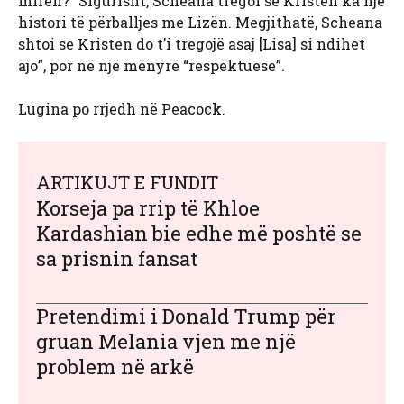
mirën?” Sigurisht, Scheana tregoi se Kristen ka një
histori të përballjes me Lizën. Megjithatë, Scheana
shtoi se Kristen do t’i tregojë asaj [Lisa] si ndihet
ajo”, por në një mënyrë “respektuese”.
Lugina po rrjedh në Peacock.
ARTIKUJT E FUNDIT
Korseja pa rrip të Khloe
Kardashian bie edhe më poshtë se
sa prisnin fansat
Pretendimi i Donald Trump për
gruan Melania vjen me një
problem në arkë