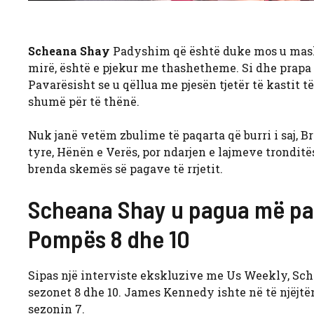
Scheana Shay
Padyshim që është duke mos u mas
mirë, është e pjekur me thashetheme. Si dhe prapa s
Pavarësisht se u qëllua me pjesën tjetër të kastit të
shumë për të thënë.
Nuk janë vetëm zbulime të paqarta që burri i saj, B
tyre, Hënën e Verës, por ndarjen e lajmeve tronditë
brenda skemës së pagave të rrjetit.
Scheana Shay u pagua më pak
Pompës 8 dhe 10
Sipas një interviste ekskluzive me Us Weekly, Sche
sezonet 8 dhe 10. James Kennedy ishte në të njëjtë
sezonin 7.