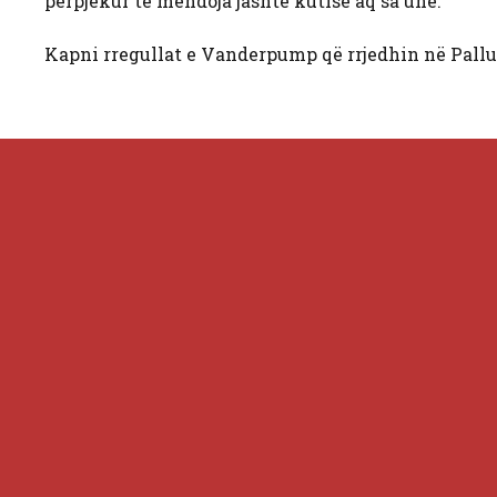
përpjekur të mendoja jashtë kutisë aq sa unë.”
Kapni rregullat e Vanderpump që rrjedhin në Pall