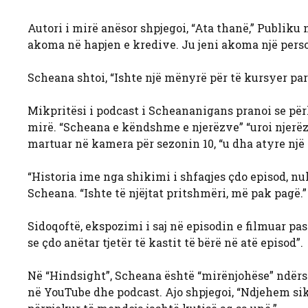
Autori i mirë anësor shpjegoi, “Ata thanë,” Publiku n
akoma në hapjen e kredive. Ju jeni akoma një persona
Scheana shtoi, “Ishte një mënyrë për të kursyer par
Mikpritësi i podcast i Scheananigans pranoi se përk
mirë. “Scheana e këndshme e njerëzve” “uroi njerëzit
martuar në kamera për sezonin 10, “u dha atyre një
“Historia ime nga shikimi i shfaqjes çdo episod, nu
Scheana. “Ishte të njëjtat pritshmëri, më pak pagë.”
Sidoqoftë, ekspozimi i saj në episodin e filmuar p
se çdo anëtar tjetër të kastit të bërë në atë episod”.
Në “Hindsight”, Scheana është “mirënjohëse” ndërs
në YouTube dhe podcast. Ajo shpjegoi, “Ndjehem sik