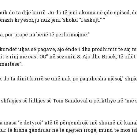
uk do ta dijë kurrë. Ju do të jeni akoma në çdo episod, do
zh kryesor, ju nuk jeni ‘shoku “i askujt.” “
a, por prapë na bënë të performojmë.”
undër uljes së pagave, ajo ende i dha prodhimit të saj m
 e rinj me cast OG” në sezonin 8. Ajo dhe Brock, të cilët
 martesë”.
k do ta dinit kurrë se unë nuk po paguhesha njësoj,” shpj
as shfaqjes së lidhjes së Tom Sandoval u përkthye në “më
a masa “e detyroi” atë të përqendrojë më shumë në kanal
ur të kisha qëndruar në të njëjtën rrogë, mund të mos is