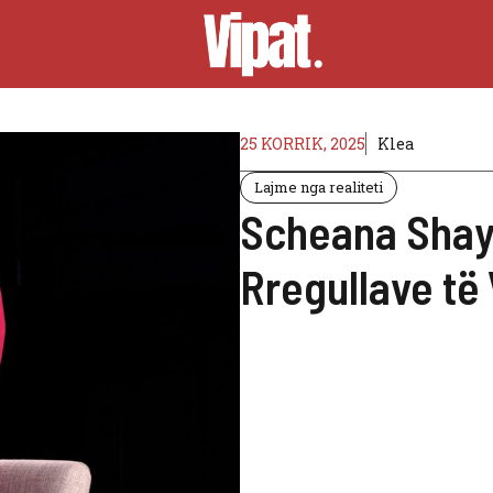
25 KORRIK, 2025
Klea
Lajme nga realiteti
Scheana Shay
Rregullave t