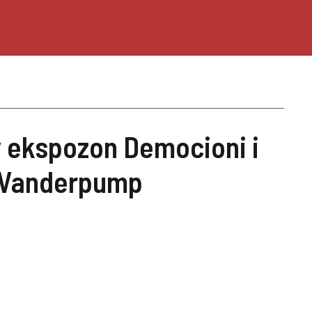
 ekspozon Democioni i
ë Vanderpump