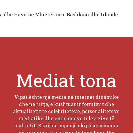
ua dhe Hayu në Mbretërinë e Bashkuar dhe Irlandë.
Mediat tona
Vipat është një media në internet dinamike
dhe në rritje, e kushtuar informimit dhe
aktualitetit të celebriteteve, personaliteteve
mediatike dhe emisioneve televizive të
realitetit. E krijuar nga një ekip i apasionuar
në universin e njerëzve të famshëm dhe