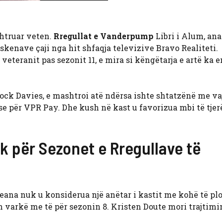
htruar veten.
Rregullat e Vanderpump
Libri i Alum, ana
kenave çaji nga hit shfaqja televizive Bravo Realiteti.
 veteranit pas sezonit 11, e mira si këngëtarja e artë ka 
rock Davies, e mashtroi atë ndërsa ishte shtatzënë me va
se për VPR Pay. Dhe kush në kast u favorizua mbi të tjer
 për Sezonet e Rregullave të
ana nuk u konsiderua një anëtar i kastit me kohë të plo
n varkë me të për sezonin 8. Kristen Doute mori trajtimi