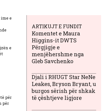
 ime e
ARTIKUJT E FUNDIT
ende
Komentet e Maura
Higgins-it DWTS
Përgjigje e
jzën e
menjëhershme nga
ët
Gleb Savchenko
Djali i RHUGT Star NeNe
Leakes, Bryson Bryant, u
burgos sërish për shkak
të çështjeve ligjore
të për
n për