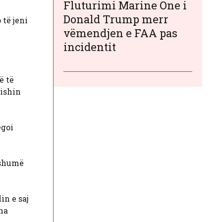
Fluturimi Marine One i
Donald Trump merr
 të jeni
vëmendjen e FAA pas
incidentit
ë të
 ishin
egoi
 shumë
in e saj
ha