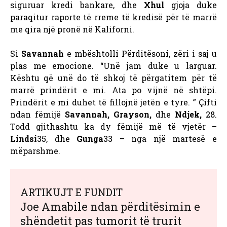
siguruar kredi bankare, dhe
Xhul
gjoja duke
paraqitur raporte të rreme të kredisë për të marrë
me qira një pronë në Kaliforni.
Si
Savannah
e mbështolli Përditësoni, zëri i saj u
plas me emocione. “Unë jam duke u larguar.
Kështu që unë do të shkoj të përgatitem për të
marrë prindërit e mi.
Ata po vijnë në shtëpi.
Prindërit e mi duhet të fillojnë jetën e tyre. ”
Çifti
ndan fëmijë
Savannah, Grayson,
dhe
Ndjek,
28.
Todd gjithashtu ka dy fëmijë më të vjetër –
Lindsi
35, dhe
Gunga
33 – nga një martesë e
mëparshme.
ARTIKUJT E FUNDIT
Joe Amabile ndan përditësimin e
shëndetit pas tumorit të trurit