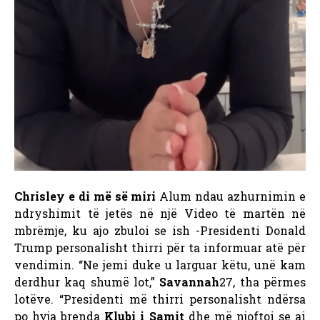
Chrisley e di më së miri
Alum ndau azhurnimin e
ndryshimit të jetës në një Video të martën në
mbrëmje, ku ajo zbuloi se ish -Presidenti Donald
Trump personalisht thirri për ta informuar atë për
vendimin.
“Ne jemi duke u larguar këtu, unë kam
derdhur kaq shumë lot,”
Savannah
27, tha përmes
lotëve. “Presidenti më thirri personalisht ndërsa
po hyja brenda
Klubi i Samit
dhe më njoftoi se ai