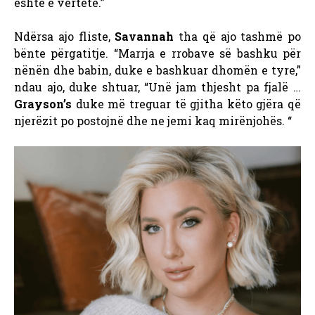
është e vërtetë.”
Ndërsa ajo fliste,
Savannah
tha që ajo tashmë po
bënte përgatitje. “Marrja e rrobave së bashku për
nënën dhe babin, duke e bashkuar dhomën e tyre,”
ndau ajo, duke shtuar, “Unë jam thjesht pa fjalë …
Grayson’s
duke më treguar të gjitha këto gjëra që
njerëzit po postojnë dhe ne jemi kaq mirënjohës. “