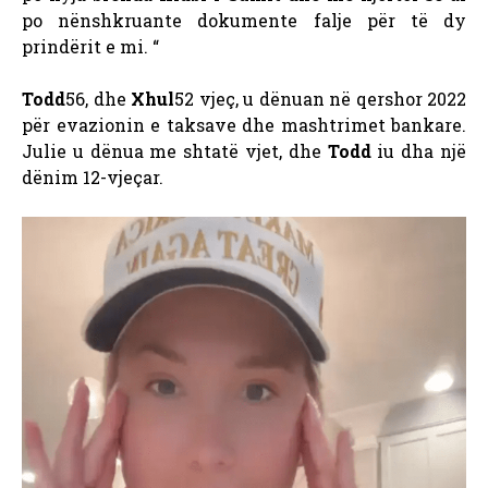
po nënshkruante dokumente falje për të dy
prindërit e mi. “
Todd
56, dhe
Xhul
52 vjeç, u dënuan në qershor 2022
për evazionin e taksave dhe mashtrimet bankare.
Julie u dënua me shtatë vjet, dhe
Todd
iu dha një
dënim 12-vjeçar.