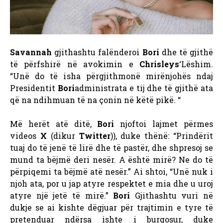
Savannah
gjithashtu falënderoi
Bori
dhe të gjithë
të përfshirë në avokimin e
Chrisleys
‘Lëshim.
“Unë do të isha përgjithmonë mirënjohës ndaj
Presidentit
Bori
administrata e tij dhe të gjithë ata
që na ndihmuan të na çonin në këtë pikë. “
Më herët atë ditë,
Bori
njoftoi lajmet përmes
videos
X
(dikur
Twitter
)), duke thënë: “Prindërit
tuaj do të jenë të lirë dhe të pastër, dhe shpresoj se
mund ta bëjmë deri nesër. A është mirë? Ne do të
përpiqemi ta bëjmë atë nesër.” Ai shtoi, “Unë nuk i
njoh ata, por u jap atyre respektet e mia dhe u uroj
atyre një jetë të mirë.”
Bori
Gjithashtu vuri në
dukje se ai kishte dëgjuar për trajtimin e tyre të
pretenduar ndërsa ishte i burgosur, duke