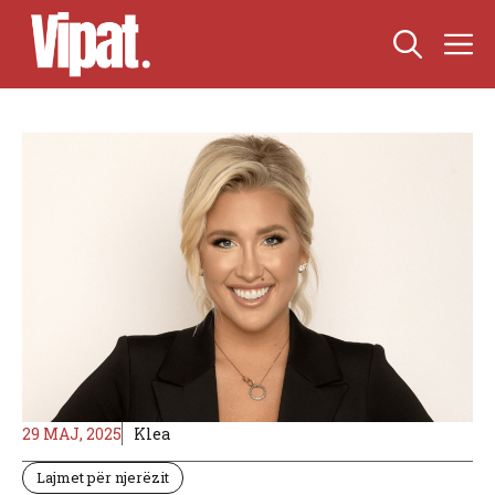
Skip
M
to
content
29 MAJ, 2025
Klea
Lajmet për njerëzit