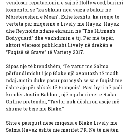
vendosur reputacionin e saj në Hollywood, burimi
komentoi se “ka shkuar nga vajza e bukur në
Mbretëreshën e Mean”. Edhe kështu, ka rrënjë të
vërteta për miqësinë e Lively me Hayek. Hayek
dhe Reynolds ndanë ekranin në “The Hitman’s
Bodyguard” dhe vazhdimin e tij. Për më tepër,
aktori vlerësoi publikisht Lively në drekën e
“Fuqisë së Grave” të Variety 2017.
Sipas një të brendshëm, “Të varur me Salma
përfundimisht i jep Blake një avantazh të madh
ndaj Justin duke pasur parasysh se sa e fuqishme
është ajo për shkak të François”. Pasi hyri në padi
kundër Justin Baldoni, një nga burimet e Radar
Online pretendoi, “Taylor nuk dëshiron asgjë më
shumë të bëjë me Blake.”
Shtë e pasigurt nëse miqësia e Blake Lively me
Salma Hayek është një marifet PR. Në të njëjtën