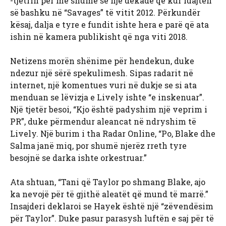
-tjetrin për më shumë se një dekadë që kur luajtën
së bashku në “Savages” të vitit 2012. Përkundër
kësaj, dalja e tyre e fundit ishte hera e parë që ata
ishin në kamera publikisht që nga viti 2018.
Netizens morën shënime për hendekun, duke
ndezur një sërë spekulimesh. Sipas radarit në
internet, një komentues vuri në dukje se si ata
menduan se lëvizja e Lively ishte “e inskenuar”.
Një tjetër besoi, “Kjo është padyshim një veprim i
PR”, duke përmendur aleancat në ndryshim të
Lively. Një burim i tha Radar Online, “Po, Blake dhe
Salma janë miq, por shumë njerëz rreth tyre
besojnë se darka ishte orkestruar.”
Ata shtuan, “Tani që Taylor po shmang Blake, ajo
ka nevojë për të gjithë aleatët që mund të marrë.”
Insajderi deklaroi se Hayek është një “zëvendësim
për Taylor”. Duke pasur parasysh luftën e saj për të