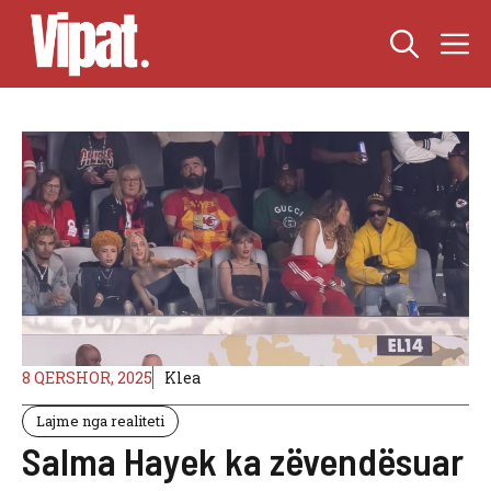
Skip
M
to
content
8 QERSHOR, 2025
Klea
Lajme nga realiteti
Salma Hayek ka zëvendësuar