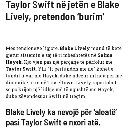
Taylor Swift në jetën e Blake
Lively, pretendon ‘burim’
Mes tensioneve ligjore,
Blake Lively
mund të ketë
gjetur sistemin e saj të ri mbështetës në
Salma
Hayek
. Kjo vjen pas një përçarje të përfolur me
Taylor Swift
. Ylli “It përfundon me ne” kohët e
fundit u var me Hayek, duke ndezur intriga për një
dinamikë të re në Tinseltown. Lively raportohet
se po krijon një lidhje më të ngushtë me Hayek,
duke zëvendësuar Swift në tregim.
Blake Lively ka nevojë për ‘aleatë’
pasi Taylor Swift e nxori atë,