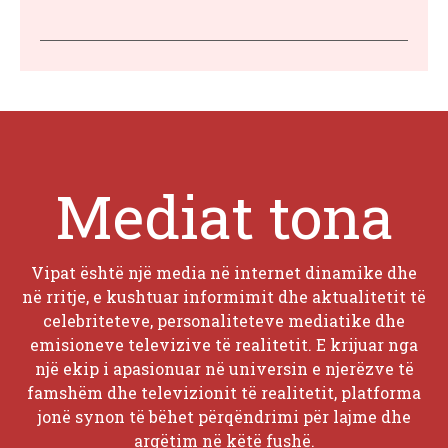
Mediat tona
Vipat është një media në internet dinamike dhe
në rritje, e kushtuar informimit dhe aktualitetit të
celebriteteve, personaliteteve mediatike dhe
emisioneve televizive të realitetit. E krijuar nga
një ekip i apasionuar në universin e njerëzve të
famshëm dhe televizionit të realitetit, platforma
jonë synon të bëhet përqëndrimi për lajme dhe
argëtim në këtë fushë.