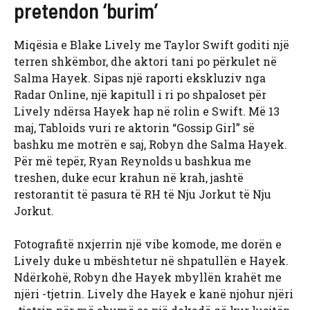
pretendon ‘burim’
Miqësia e Blake Lively me Taylor Swift goditi një
terren shkëmbor, dhe aktori tani po përkulet në
Salma Hayek. Sipas një raporti ekskluziv nga
Radar Online, një kapitull i ri po shpaloset për
Lively ndërsa Hayek hap në rolin e Swift. Më 13
maj, Tabloids vuri re aktorin “Gossip Girl” së
bashku me motrën e saj, Robyn dhe Salma Hayek.
Për më tepër, Ryan Reynolds u bashkua me
treshen, duke ecur krahun në krah, jashtë
restorantit të pasura të RH të Nju Jorkut të Nju
Jorkut.
Fotografitë nxjerrin një vibe komode, me dorën e
Lively duke u mbështetur në shpatullën e Hayek.
Ndërkohë, Robyn dhe Hayek mbyllën krahët me
njëri -tjetrin. Lively dhe Hayek e kanë njohur njëri