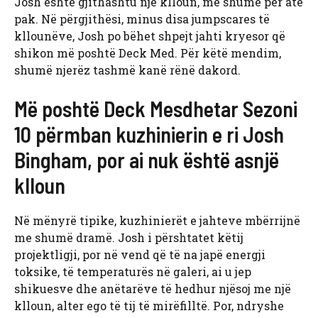
Josh është gjithashtu një klloun, më shumë për atë
pak. Në përgjithësi, minus disa jumpscares të
kllounëve, Josh po bëhet shpejt jahti kryesor që
shikon më poshtë Deck Med. Për këtë mendim,
shumë njerëz tashmë kanë rënë dakord.
Më poshtë Deck Mesdhetar Sezoni
10 përmban kuzhinierin e ri Josh
Bingham, por ai nuk është asnjë
klloun
Në mënyrë tipike, kuzhinierët e jahteve mbërrijnë
me shumë dramë. Josh i përshtatet këtij
projektligji, por në vend që të na japë energji
toksike, të temperaturës në galeri, ai u jep
shikuesve dhe anëtarëve të hedhur njësoj me një
klloun, alter ego të tij të mirëfilltë. Por, ndryshe