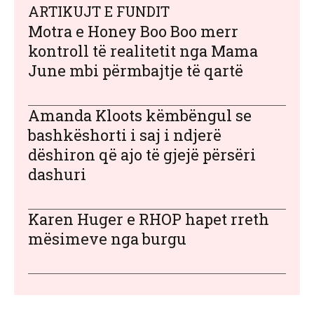
ARTIKUJT E FUNDIT
Motra e Honey Boo Boo merr
kontroll të realitetit nga Mama
June mbi përmbajtje të qartë
Amanda Kloots këmbëngul se
bashkëshorti i saj i ndjerë
dëshiron që ajo të gjejë përsëri
dashuri
Karen Huger e RHOP hapet rreth
mësimeve nga burgu