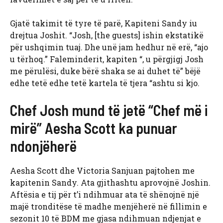
Gjatë takimit të tyre të parë, Kapiteni Sandy iu
drejtua Joshit. “Josh, [the guests] ishin ekstatikë
për ushqimin tuaj. Dhe unë jam hedhur në erë, “ajo
u tërhoq.” Faleminderit, kapiten “, u përgjigj Josh
me përulësi, duke bërë shaka se ai duhet të” bëjë
edhe tetë edhe tetë kartela të tjera “ashtu si kjo.
Chef Josh mund të jetë “Chef më i
mirë” Aesha Scott ka punuar
ndonjëherë
Aesha Scott dhe Victoria Sanjuan pajtohen me
kapitenin Sandy. Ata gjithashtu aprovojnë Joshin.
Aftësia e tij për t’i ndihmuar ata të shënojnë një
majë tronditëse të madhe menjëherë në fillimin e
sezonit 10 të BDM me gjasa ndihmuan ndjenjat e