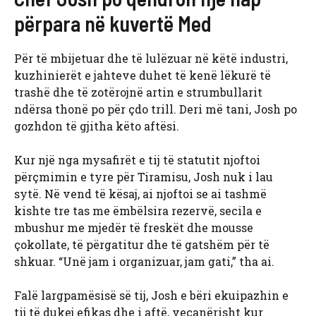
përpara në kuvertë Med
Për të mbijetuar dhe të lulëzuar në këtë industri,
kuzhinierët e jahteve duhet të kenë lëkurë të
trashë dhe të zotërojnë artin e strumbullarit
ndërsa thonë po për çdo trill. Deri më tani, Josh po
gozhdon të gjitha këto aftësi.
Kur një nga mysafirët e tij të statutit njoftoi
përçmimin e tyre për Tiramisu, Josh nuk i lau
sytë. Në vend të kësaj, ai njoftoi se ai tashmë
kishte tre tas me ëmbëlsira rezervë, secila e
mbushur me mjedër të freskët dhe mousse
çokollate, të përgatitur dhe të gatshëm për të
shkuar. “Unë jam i organizuar, jam gati,” tha ai.
Falë largpamësisë së tij, Josh e bëri ekuipazhin e
tij të dukej efikas dhe i aftë, veçanërisht kur