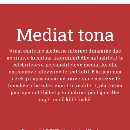
Mediat tona
Vipat është një media në internet dinamike dhe
në rritje, e kushtuar informimit dhe aktualitetit të
celebriteteve, personaliteteve mediatike dhe
emisioneve televizive të realitetit. E krijuar nga
një ekip i apasionuar në universin e njerëzve të
famshëm dhe televizionit të realitetit, platforma
jonë synon të bëhet përqëndrimi për lajme dhe
argëtim në këtë fushë.