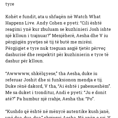
tyre
Kohët e fundit, ata u shfaqën në Watch What
Happens Live. Andy Cohen e pyeti: “Cili është
reagimi ynë kur zbuluam se kuzhinieri Josh ishte
një klloun i trajnuar?” Menjëherë, Aesha dhe V iu
përgjigjën pyetjes së tij të butë me mirësi.
Përgjigjet e tyre nuk treguan asgjë tjetër përveç
dashurisë dhe respektit për kuzhinierin e tyre të
dashur për klloun.
“Awwwww, shkëlqyese,” tha Aesha, duke iu
referuar Joshit dhe si funksionon mendja e tij.
Duke rënë dakord, V tha, “Ai është i pabesueshëm”.
Me sa duket i tronditur, Andi e pyeti: “Ju e donit
atë?” Pa humbur një rrahje, Aesha tha: “Po”.
“Kushdo që është në mënyrë autentike kush janë,
unë dua, dua, dua,” shpjegoi Aesha. Në anën e saj, V