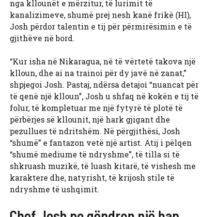
nga kllounët e mërzitur, të lurimit të
kanalizimeve, shumë prej nesh kanë frikë (HI),
Josh përdor talentin e tij për përmirësimin e të
gjithëve në bord.
“Kur isha në Nikaragua, në të vërtetë takova një
klloun, dhe ai na trainoi për dy javë në zanat,”
shpjegoi Josh. Pastaj, ndërsa detajoi “nuancat për
të qenë një klloun”, Josh u shfaq në kokën e tij të
folur, të kompletuar me një fytyrë të plotë të
përbërjes së kllounit, një hark gjigant dhe
pezullues të ndritshëm. Në përgjithësi, Josh
“shumë” e fantazon vetë një artist. Atij i pëlqen
“shumë mediume të ndryshme”, të tilla si të
shkruash muzikë, të luash kitarë, të vishesh me
karaktere dhe, natyrisht, të krijosh stile të
ndryshme të ushqimit.
Chef Josh po qëndron një hap