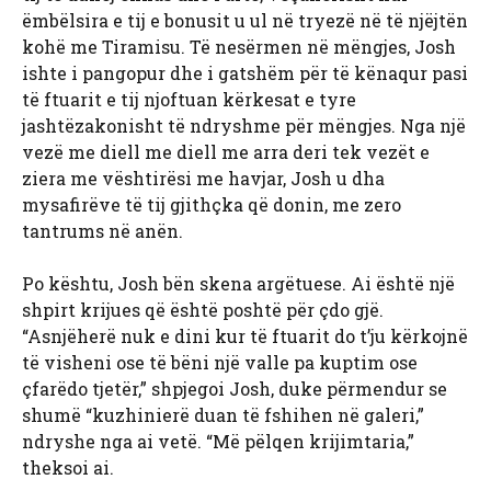
ëmbëlsira e tij e bonusit u ul në tryezë në të njëjtën
kohë me Tiramisu. Të nesërmen në mëngjes, Josh
ishte i pangopur dhe i gatshëm për të kënaqur pasi
të ftuarit e tij njoftuan kërkesat e tyre
jashtëzakonisht të ndryshme për mëngjes. Nga një
vezë me diell me diell me arra deri tek vezët e
ziera me vështirësi me havjar, Josh u dha
mysafirëve të tij gjithçka që donin, me zero
tantrums në anën.
Po kështu, Josh bën skena argëtuese. Ai është një
shpirt krijues që është poshtë për çdo gjë.
“Asnjëherë nuk e dini kur të ftuarit do t’ju kërkojnë
të visheni ose të bëni një valle pa kuptim ose
çfarëdo tjetër,” shpjegoi Josh, duke përmendur se
shumë “kuzhinierë duan të fshihen në galeri,”
ndryshe nga ai vetë. “Më pëlqen krijimtaria,”
theksoi ai.