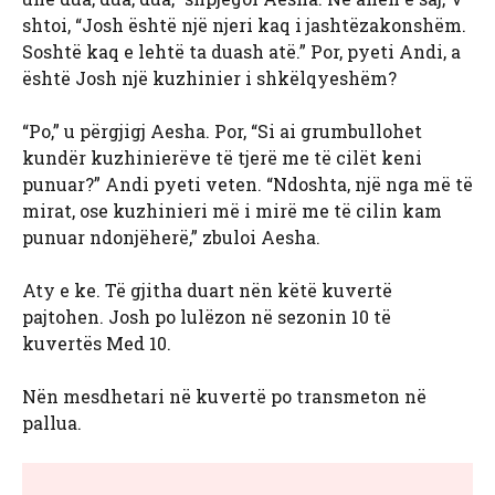
shtoi, “Josh është një njeri kaq i jashtëzakonshëm.
Soshtë kaq e lehtë ta duash atë.” Por, pyeti Andi, a
është Josh një kuzhinier i shkëlqyeshëm?
“Po,” u përgjigj Aesha. Por, “Si ai grumbullohet
kundër kuzhinierëve të tjerë me të cilët keni
punuar?” Andi pyeti veten. “Ndoshta, një nga më të
mirat, ose kuzhinieri më i mirë me të cilin kam
punuar ndonjëherë,” zbuloi Aesha.
Aty e ke. Të gjitha duart nën këtë kuvertë
pajtohen. Josh po lulëzon në sezonin 10 të
kuvertës Med 10.
Nën mesdhetari në kuvertë po transmeton në
pallua.