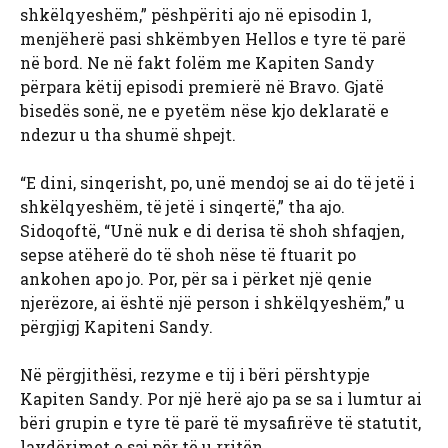
shkëlqyeshëm,” pëshpëriti ajo në episodin 1,
menjëherë pasi shkëmbyen Hellos e tyre të parë
në bord. Ne në fakt folëm me Kapiten Sandy
përpara këtij episodi premierë në Bravo. Gjatë
bisedës sonë, ne e pyetëm nëse kjo deklaratë e
ndezur u tha shumë shpejt.
“E dini, sinqerisht, po, unë mendoj se ai do të jetë i
shkëlqyeshëm, të jetë i sinqertë,” tha ajo.
Sidoqoftë, “Unë nuk e di derisa të shoh shfaqjen,
sepse atëherë do të shoh nëse të ftuarit po
ankohen apo jo. Por, për sa i përket një qenie
njerëzore, ai është një person i shkëlqyeshëm,” u
përgjigj Kapiteni Sandy.
Në përgjithësi, rezyme e tij i bëri përshtypje
Kapiten Sandy. Por një herë ajo pa se sa i lumtur ai
bëri grupin e tyre të parë të mysafirëve të statutit,
lavdërimet e saj për të u rritën.