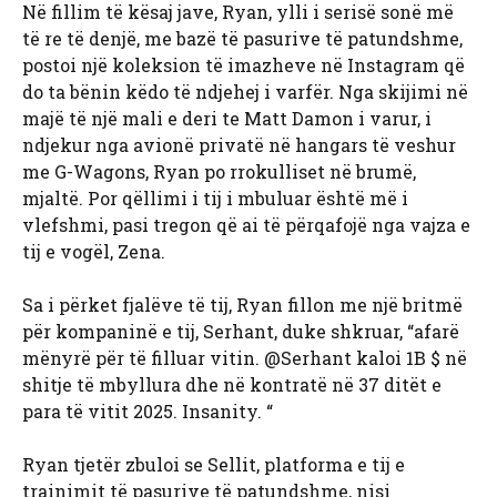
Në fillim të kësaj jave, Ryan, ylli i serisë sonë më
të re të denjë, me bazë të pasurive të patundshme,
postoi një koleksion të imazheve në Instagram që
do ta bënin këdo të ndjehej i varfër. Nga skijimi në
majë të një mali e deri te Matt Damon i varur, i
ndjekur nga avionë privatë në hangars të veshur
me G-Wagons, Ryan po rrokulliset në brumë,
mjaltë. Por qëllimi i tij i mbuluar është më i
vlefshmi, pasi tregon që ai të përqafojë nga vajza e
tij e vogël, Zena.
Sa i përket fjalëve të tij, Ryan fillon me një britmë
për kompaninë e tij, Serhant, duke shkruar, “afarë
mënyrë për të filluar vitin. @Serhant kaloi 1B $ në
shitje të mbyllura dhe në kontratë në 37 ditët e
para të vitit 2025. Insanity. “
Ryan tjetër zbuloi se Sellit, platforma e tij e
trainimit të pasurive të patundshme, nisi