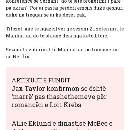
konferencë se Serhant “do të jetë brokerimi i parë
pa ekran”. Por ai pastaj përdori emojis duke qeshur,
duke na treguar se ai kujdeset pak.
Tifozët janë të ngazëllyer që sezoni 2 i zotërimit të
Manhattan do të shfaqë disa nga këto fitore.
Sezoni 1 i zotërimit të Manhattan po transmeton
në Netflix.
ARTIKUJT E FUNDIT
Jax Taylor konfirmon se është
‘marrë’ pas thashethemeve për
romancën e Lori Krebs
Allie Eklund e dinastisë McBee e