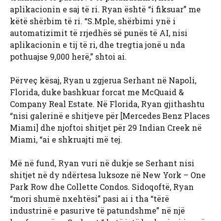
aplikacionin e saj të ri. Ryan është “i fiksuar” me
këtë shërbim të ri. “S.Mple, shërbimi ynë i
automatizimit të rrjedhës së punës të AI, nisi
aplikacionin e tij të ri, dhe tregtia jonë u nda
pothuajse 9,000 herë,” shtoi ai.
Përveç kësaj, Ryan u zgjerua Serhant në Napoli,
Florida, duke bashkuar forcat me McQuaid &
Company Real Estate. Në Florida, Ryan gjithashtu
“nisi galerinë e shitjeve për [Mercedes Benz Places
Miami] dhe njoftoi shitjet për 29 Indian Creek në
Miami, “ai e shkruajti më tej.
Më në fund, Ryan vuri në dukje se Serhant nisi
shitjet në dy ndërtesa luksoze në New York – One
Park Row dhe Collette Condos. Sidoqoftë, Ryan
“mori shumë nxehtësi” pasi ai i tha “tërë
industrinë e pasurive të patundshme” në një