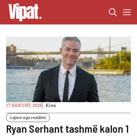
Skip
M
to
content
17 SHKURT, 2025
Klea
Lajme nga realiteti
Ryan Serhant tashmë kalon 1