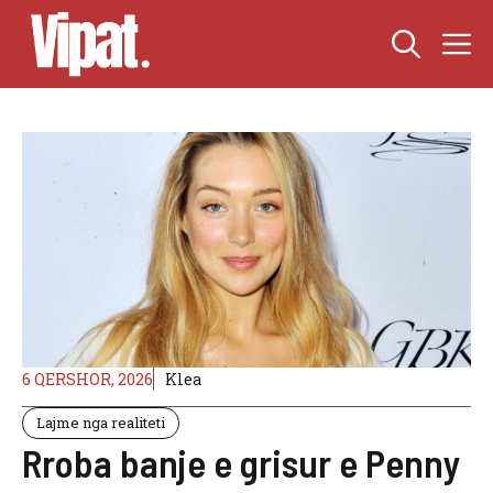
Skip
M
to
content
6 QERSHOR, 2026
Klea
Lajme nga realiteti
Rroba banje e grisur e Penny