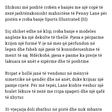
Shikoni më poshtë rrobën e banjës me një copë të
zezë jashtëzakonisht mahnitëse të Penny Lane për
pistën e rroba banje Sports Illustrated (SI):
Siç shihet edhe në klip, rroba banje e modeles
angleze ka një dekolte të thellë. Pjesa e përparme
krijon një formë V-je në mes që përfundon në
legen dhe fsheh një pjesë të konsiderueshme të
mesit të saj. Ndërkohë, pjesa e pasme ka prerje të
lakuara në anët e sipërme dhe të poshtme.
Rripat e hollë janë të vendosur në mënyrë
simetrike në qendër dhe në anët, duke krijuar një
pamje rrjetë. Për më tepër, Lane kishte veshur një
bralet lëkure të zezë me rripa spageti dhe një qafë
të zhytur.
31-vjeçarja doli zbathur në pistë dhe nuk mbante