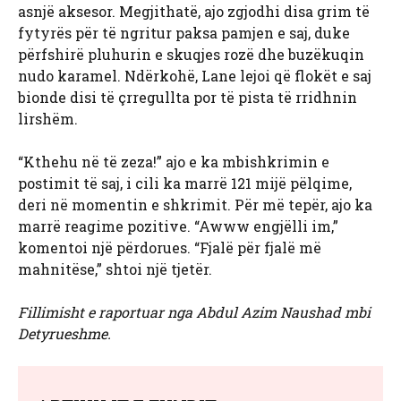
asnjë aksesor. Megjithatë, ajo zgjodhi disa grim të
fytyrës për të ngritur paksa pamjen e saj, duke
përfshirë pluhurin e skuqjes rozë dhe buzëkuqin
nudo karamel. Ndërkohë, Lane lejoi që flokët e saj
bionde disi të çrregullta por të pista të rridhnin
lirshëm.
“Kthehu në të zeza!” ajo e ka mbishkrimin e
postimit të saj, i cili ka marrë 121 mijë pëlqime,
deri në momentin e shkrimit. Për më tepër, ajo ka
marrë reagime pozitive. “Awww engjëlli im,”
komentoi një përdorues. “Fjalë për fjalë më
mahnitëse,” shtoi një tjetër.
Fillimisht e raportuar nga Abdul Azim Naushad mbi
Detyrueshme.