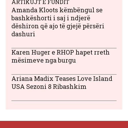
ARTIKUJT E FUNDIT
Amanda Kloots këmbëngul se
bashkëshorti i saj i ndjerë
dëshiron që ajo të gjejë përsëri
dashuri
Karen Huger e RHOP hapet rreth
mësimeve nga burgu
Ariana Madix Teases Love Island
USA Sezoni 8 Ribashkim