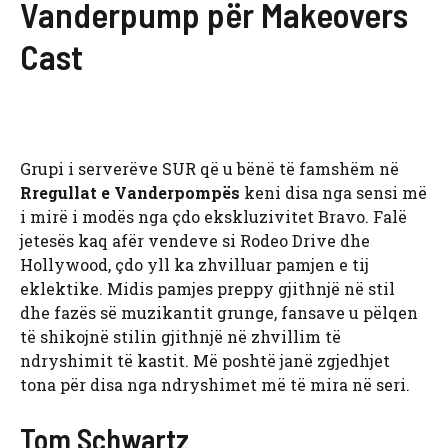
Vanderpump për Makeovers
Cast
Grupi i serverëve SUR që u bënë të famshëm në
Rregullat e Vanderpompës
keni disa nga sensi më
i mirë i modës nga çdo ekskluzivitet Bravo. Falë
jetesës kaq afër vendeve si Rodeo Drive dhe
Hollywood, çdo yll ka zhvilluar pamjen e tij
eklektike. Midis pamjes preppy gjithnjë në stil
dhe fazës së muzikantit grunge, fansave u pëlqen
të shikojnë stilin gjithnjë në zhvillim të
ndryshimit të kastit. Më poshtë janë zgjedhjet
tona për disa nga ndryshimet më të mira në seri.
Tom Schwartz