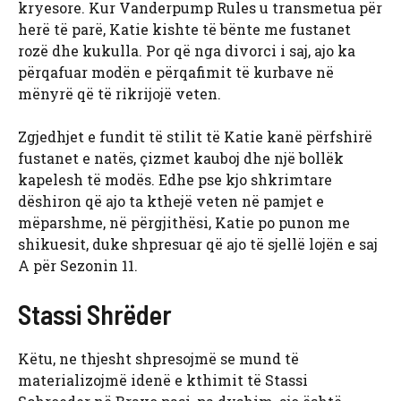
kryesore. Kur Vanderpump Rules u transmetua për
herë të parë, Katie kishte të bënte me fustanet
rozë dhe kukulla. Por që nga divorci i saj, ajo ka
përqafuar modën e përqafimit të kurbave në
mënyrë që të rikrijojë veten.
Zgjedhjet e fundit të stilit të Katie kanë përfshirë
fustanet e natës, çizmet kauboj dhe një bollëk
kapelesh të modës. Edhe pse kjo shkrimtare
dëshiron që ajo ta kthejë veten në pamjet e
mëparshme, në përgjithësi, Katie po punon me
shikuesit, duke shpresuar që ajo të sjellë lojën e saj
A për Sezonin 11.
Stassi Shrëder
Këtu, ne thjesht shpresojmë se mund të
materializojmë idenë e kthimit të Stassi