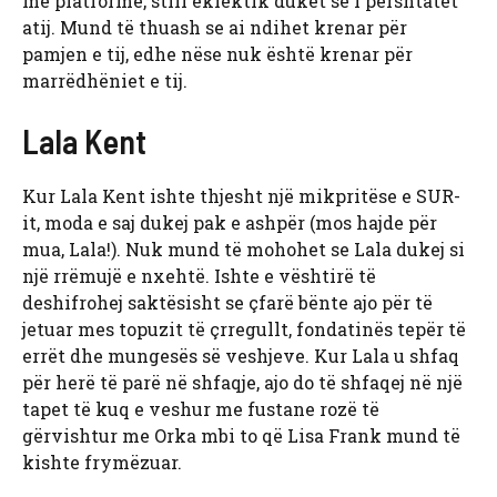
me platformë, stili eklektik duket se i përshtatet
atij. Mund të thuash se ai ndihet krenar për
pamjen e tij, edhe nëse nuk është krenar për
marrëdhëniet e tij.
Lala Kent
Kur Lala Kent ishte thjesht një mikpritëse e SUR-
it, moda e saj dukej pak e ashpër (mos hajde për
mua, Lala!). Nuk mund të mohohet se Lala dukej si
një rrëmujë e nxehtë. Ishte e vështirë të
deshifrohej saktësisht se çfarë bënte ajo për të
jetuar mes topuzit të çrregullt, fondatinës tepër të
errët dhe mungesës së veshjeve. Kur Lala u shfaq
për herë të parë në shfaqje, ajo do të shfaqej në një
tapet të kuq e veshur me fustane rozë të
gërvishtur me Orka mbi to që Lisa Frank mund të
kishte frymëzuar.