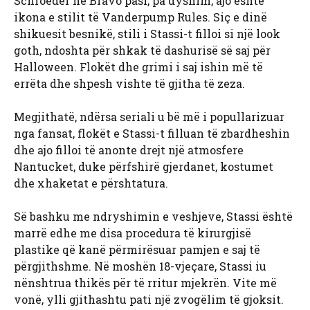
Schroeder në Bravo pasi, pa dyshim, ajo është
ikona e stilit të Vanderpump Rules. Siç e dinë
shikuesit besnikë, stili i Stassi-t filloi si një look
goth, ndoshta për shkak të dashurisë së saj për
Halloween. Flokët dhe grimi i saj ishin më të
errëta dhe shpesh vishte të gjitha të zeza.
Megjithatë, ndërsa seriali u bë më i popullarizuar
nga fansat, flokët e Stassi-t filluan të zbardheshin
dhe ajo filloi të anonte drejt një atmosfere
Nantucket, duke përfshirë gjerdanet, kostumet
dhe xhaketat e përshtatura.
Së bashku me ndryshimin e veshjeve, Stassi është
marrë edhe me disa procedura të kirurgjisë
plastike që kanë përmirësuar pamjen e saj të
përgjithshme. Në moshën 18-vjeçare, Stassi iu
nënshtrua thikës për të rritur mjekrën. Vite më
vonë, ylli gjithashtu pati një zvogëlim të gjoksit.