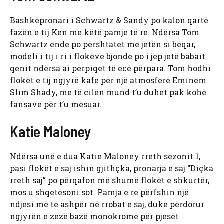
Bashkëpronari i Schwartz & Sandy po kalon qartë
fazën e tij Ken me këtë pamje të re. Ndërsa Tom
Schwartz ende po përshtatet me jetën si beqar,
modeli i tij i ri i flokëve bjonde po i jep jetë babait
qenit ndërsa ai përpiqet të ecë përpara. Tom hodhi
flokët e tij ngjyrë kafe për një atmosferë Eminem
Slim Shady, me të cilën mund t’u duhet pak kohë
fansave për t’u mësuar.
Katie Maloney
Ndërsa unë e dua Katie Maloney rreth sezonit 1,
pasi flokët e saj ishin gjithçka, pronarja e saj “Diçka
rreth saj” po përqafon më shumë flokët e shkurtër,
mos u shqetësoni sot. Pamja e re përfshin një
ndjesi më të ashpër në rrobat e saj, duke përdorur
ngjyrën e zezë bazë monokrome për pjesët