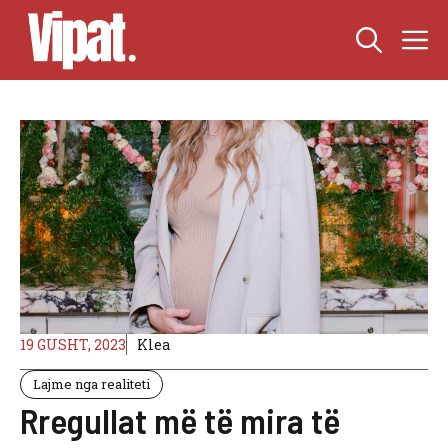
Skip
M
to
content
19 GUSHT, 2023
Klea
Lajme nga realiteti
Rregullat më të mira të