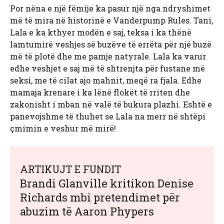
Por nëna e një fëmije ka pasur një nga ndryshimet
më të mira në historinë e Vanderpump Rules. Tani,
Lala e ka kthyer modën e saj, teksa i ka thënë
lamtumirë veshjes së buzëve të errëta për një buzë
më të plotë dhe me pamje natyrale. Lala ka varur
edhe veshjet e saj më të shtrenjta për fustane më
seksi, me të cilat ajo mahnit, meqë ra fjala. Edhe
mamaja krenare i ka lënë flokët të rriten dhe
zakonisht i mban në valë të bukura plazhi. Eshtë e
panevojshme të thuhet se Lala na merr në shtëpi
çmimin e veshur më mirë!
ARTIKUJT E FUNDIT
Brandi Glanville kritikon Denise
Richards mbi pretendimet për
abuzim të Aaron Phypers