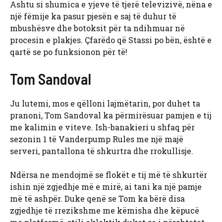
Ashtu si shumica e yjeve të tjerë televizivë, nëna e
një fëmije ka pasur pjesën e saj të duhur të
mbushësve dhe botoksit për ta ndihmuar në
procesin e plakjes. Çfarëdo që Stassi po bën, është e
qartë se po funksionon për të!
Tom Sandoval
Ju lutemi, mos e qëlloni lajmëtarin, por duhet ta
pranoni, Tom Sandoval ka përmirësuar pamjen e tij
me kalimin e viteve. Ish-banakieri u shfaq për
sezonin 1 të Vanderpump Rules me një majë
serveri, pantallona të shkurtra dhe rrokullisje.
Ndërsa ne mendojmë se flokët e tij më të shkurtër
ishin një zgjedhje më e mirë, ai tani ka një pamje
më të ashpër. Duke qenë se Tom ka bërë disa
zgjedhje të rrezikshme me këmisha dhe këpucë