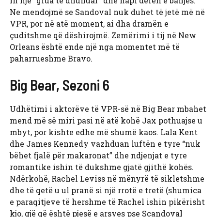
in një “grua të dhunuar” dhe hapi derën e banjës.
Ne mendojmë se Sandoval nuk duhet të jetë më në
VPR, por në atë moment, ai dha dramën e
çuditshme që dëshirojmë. Zemërimi i tij në New
Orleans është ende një nga momentet më të
paharrueshme Bravo.
Big Bear, Sezoni 6
Udhëtimi i aktorëve të VPR-së në Big Bear mbahet
mend më së miri pasi në atë kohë Jax pothuajse u
mbyt, por kishte edhe më shumë kaos. Lala Kent
dhe James Kennedy vazhduan luftën e tyre “nuk
bëhet fjalë për makaronat” dhe ndjenjat e tyre
romantike ishin të dukshme gjatë gjithë kohës.
Ndërkohë, Rachel Leviss në mënyrë të sikletshme
dhe të qetë u ul pranë si një rrotë e tretë (shumica
e paraqitjeve të hershme të Rachel ishin pikërisht
kjo, gjë që është pjesë e arsyes pse Scandoval