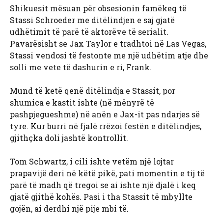
Shikuesit mësuan për obsesionin famëkeq të
Stassi Schroeder me ditëlindjen e saj gjatë
udhëtimit të parë të aktorëve të serialit.
Pavarësisht se Jax Taylor e tradhtoi në Las Vegas,
Stassi vendosi të festonte me një udhëtim atje dhe
solli me vete të dashurin e ri, Frank.
Mund të ketë qenë ditëlindja e Stassit, por
shumica e kastit ishte (në mënyrë të
pashpjegueshme) në anën e Jax-it pas ndarjes së
tyre. Kur burri në fjalë rrëzoi festën e ditëlindjes,
gjithçka doli jashtë kontrollit.
Tom Schwartz, i cili ishte vetëm një lojtar
prapavijë deri në këtë pikë, pati momentin e tij të
parë të madh që tregoi se ai ishte një djalë i keq
gjatë gjithë kohës. Pasi i tha Stassit të mbyllte
gojën, ai derdhi një pije mbi të.