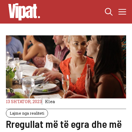
Skip
M
to
content
13 SHTATOR, 2023
Klea
Lajme nga realiteti
Rregullat më të egra dhe më