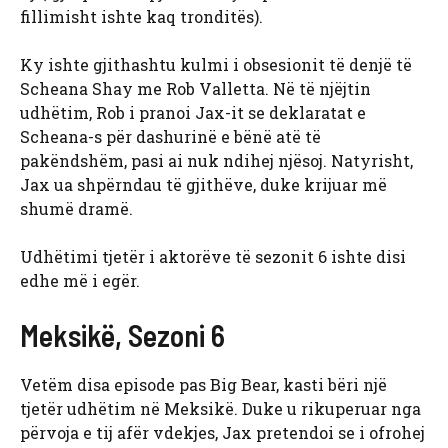
fillimisht ishte kaq tronditës).
Ky ishte gjithashtu kulmi i obsesionit të denjë të
Scheana Shay me Rob Valletta. Në të njëjtin
udhëtim, Rob i pranoi Jax-it se deklaratat e
Scheana-s për dashurinë e bënë atë të
pakëndshëm, pasi ai nuk ndihej njësoj. Natyrisht,
Jax ua shpërndau të gjithëve, duke krijuar më
shumë dramë.
Udhëtimi tjetër i aktorëve të sezonit 6 ishte disi
edhe më i egër.
Meksikë, Sezoni 6
Vetëm disa episode pas Big Bear, kasti bëri një
tjetër udhëtim në Meksikë. Duke u rikuperuar nga
përvoja e tij afër vdekjes, Jax pretendoi se i ofrohej