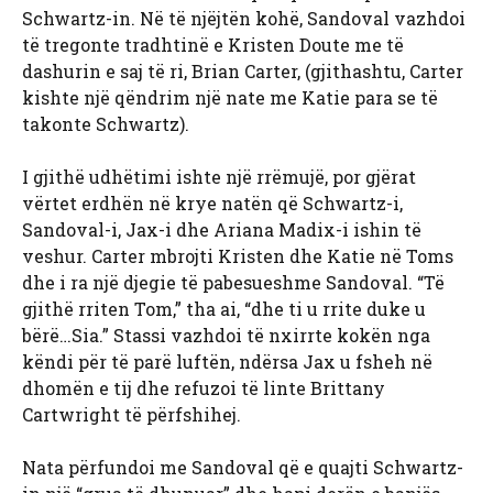
Schwartz-in. Në të njëjtën kohë, Sandoval vazhdoi
të tregonte tradhtinë e Kristen Doute me të
dashurin e saj të ri, Brian Carter, (gjithashtu, Carter
kishte një qëndrim një nate me Katie para se të
takonte Schwartz).
I gjithë udhëtimi ishte një rrëmujë, por gjërat
vërtet erdhën në krye natën që Schwartz-i,
Sandoval-i, Jax-i dhe Ariana Madix-i ishin të
veshur. Carter mbrojti Kristen dhe Katie në Toms
dhe i ra një djegie të pabesueshme Sandoval. “Të
gjithë rriten Tom,” tha ai, “dhe ti u rrite duke u
bërë…Sia.” Stassi vazhdoi të nxirrte kokën nga
këndi për të parë luftën, ndërsa Jax u fsheh në
dhomën e tij dhe refuzoi të linte Brittany
Cartwright të përfshihej.
Nata përfundoi me Sandoval që e quajti Schwartz-