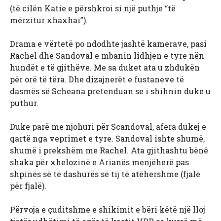
(të cilën Katie e përshkroi si një puthje “të
mërzitur xhaxhai”).
Drama e vërtetë po ndodhte jashtë kamerave, pasi
Rachel dhe Sandoval e mbanin lidhjen e tyre nën
hundët e të gjithëve. Me sa duket ata u zhdukën
për orë të tëra. Dhe dizajnerët e fustaneve të
dasmës së Scheana pretenduan se i shihnin duke u
puthur.
Duke parë me njohuri për Scandoval, afera dukej e
qartë nga veprimet e tyre. Sandoval ishte shumë,
shumë i prekshëm me Rachel. Ata gjithashtu bënë
shaka për xhelozinë e Arianës menjëherë pas
shpinës së të dashurës së tij të atëhershme (fjalë
për fjalë).
Përvoja e çuditshme e shikimit e bëri këtë një lloj