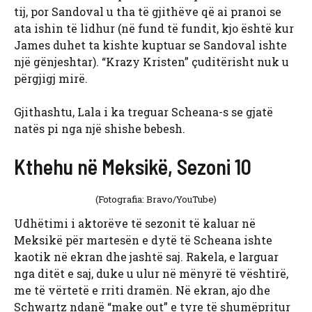
tij, por Sandoval u tha të gjithëve që ai pranoi se
ata ishin të lidhur (në fund të fundit, kjo është kur
James duhet ta kishte kuptuar se Sandoval ishte
një gënjeshtar). “Krazy Kristen” çuditërisht nuk u
përgjigj mirë.
Gjithashtu, Lala i ka treguar Scheana-s se gjatë
natës pi nga një shishe bebesh.
Kthehu në Meksikë, Sezoni 10
(Fotografia: Bravo/YouTube)
Udhëtimi i aktorëve të sezonit të kaluar në
Meksikë për martesën e dytë të Scheana ishte
kaotik në ekran dhe jashtë saj. Rakela, e larguar
nga ditët e saj, duke u ulur në mënyrë të vështirë,
me të vërtetë e rriti dramën. Në ekran, ajo dhe
Schwartz ndanë “make out” e tyre të shumëpritur