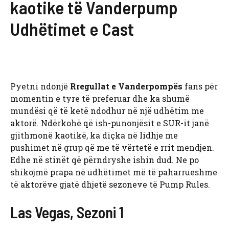
kaotike të Vanderpump
Udhëtimet e Cast
Pyetni ndonjë
Rregullat e Vanderpompës
fans për
momentin e tyre të preferuar dhe ka shumë
mundësi që të ketë ndodhur në një udhëtim me
aktorë. Ndërkohë që ish-punonjësit e SUR-it janë
gjithmonë kaotikë, ka diçka në lidhje me
pushimet në grup që me të vërtetë e rrit mendjen.
Edhe në stinët që përndryshe ishin dud. Ne po
shikojmë prapa në udhëtimet më të paharrueshme
të aktorëve gjatë dhjetë sezoneve të Pump Rules.
Las Vegas, Sezoni 1