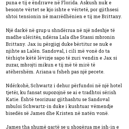
puna e tij e ëndrrave në Florida. Askush nuk e
besonte vërtet se kjo ishte e vërtetë, por gjithsesi
shtoi tensionin në marrëdhënien e tij me Brittany.
Një darkë në grup u shndërrua në një ndeshje të
madhe ulëritës, ndërsa Lala dhe Stassi mbronin
Brittany. Jax iu përgjigj duke bërtitur se nuk e
njihte as Lalën. Sandoval, i cili më vonë do ta
tërhiqte këtë lëvizje sapo të zuri vendin e Jax si
zuzar, mbrojti mikun e tij më të mirë të
atëhershëm. Ariana u fsheh pas një pecete.
Ndërkohë, Schwartz i dehur përfundoi në një hotel
tjetër, ku fansat supozojnë se ai e tradhtoi sërish
Katie. Është teorizuar gjithashtu se Sandoval
mbuloi Schwartz-in duke i kushtuar vëmendje
bisedës së James dhe Kristen në natën vonë.
James tha shumë qartë se u shoqërua me ish-in e