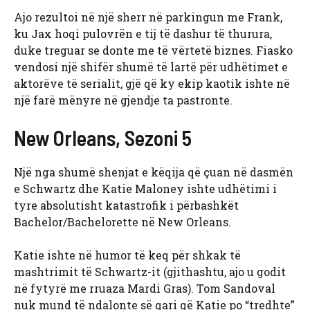
Ajo rezultoi në një sherr në parkingun me Frank,
ku Jax hoqi pulovrën e tij të dashur të thurura,
duke treguar se donte me të vërtetë biznes. Fiasko
vendosi një shifër shumë të lartë për udhëtimet e
aktorëve të serialit, gjë që ky ekip kaotik ishte në
një farë mënyre në gjendje ta pastronte.
New Orleans, Sezoni 5
Një nga shumë shenjat e këqija që çuan në dasmën
e Schwartz dhe Katie Maloney ishte udhëtimi i
tyre absolutisht katastrofik i përbashkët
Bachelor/Bachelorette në New Orleans.
Katie ishte në humor të keq për shkak të
mashtrimit të Schwartz-it (gjithashtu, ajo u godit
në fytyrë me rruaza Mardi Gras). Tom Sandoval
nuk mund të ndalonte së qari që Katie po “tredhte”