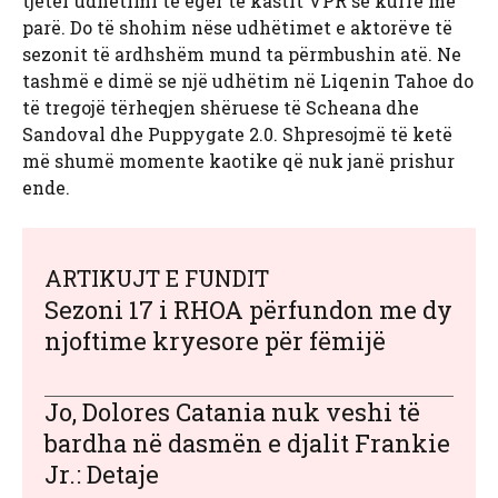
tjetër udhëtimi të egër të kastit VPR se kurrë më
parë. Do të shohim nëse udhëtimet e aktorëve të
sezonit të ardhshëm mund ta përmbushin atë. Ne
tashmë e dimë se një udhëtim në Liqenin Tahoe do
të tregojë tërheqjen shëruese të Scheana dhe
Sandoval dhe Puppygate 2.0. Shpresojmë të ketë
më shumë momente kaotike që nuk janë prishur
ende.
ARTIKUJT E FUNDIT
Sezoni 17 i RHOA përfundon me dy
njoftime kryesore për fëmijë
Jo, Dolores Catania nuk veshi të
bardha në dasmën e djalit Frankie
Jr.: Detaje