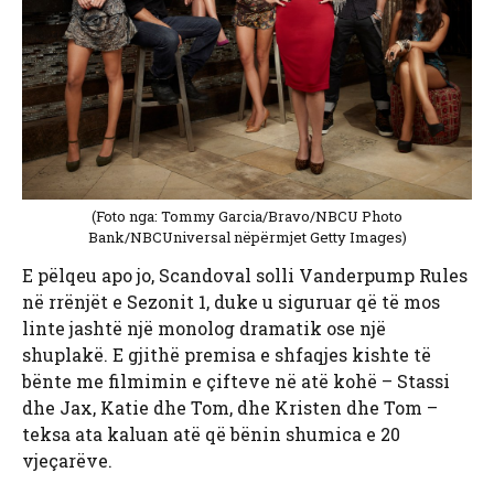
(Foto nga: Tommy Garcia/Bravo/NBCU Photo
Bank/NBCUniversal nëpërmjet Getty Images)
E pëlqeu apo jo, Scandoval solli Vanderpump Rules
në rrënjët e Sezonit 1, duke u siguruar që të mos
linte jashtë një monolog dramatik ose një
shuplakë. E gjithë premisa e shfaqjes kishte të
bënte me filmimin e çifteve në atë kohë – Stassi
dhe Jax, Katie dhe Tom, dhe Kristen dhe Tom –
teksa ata kaluan atë që bënin shumica e 20
vjeçarëve.