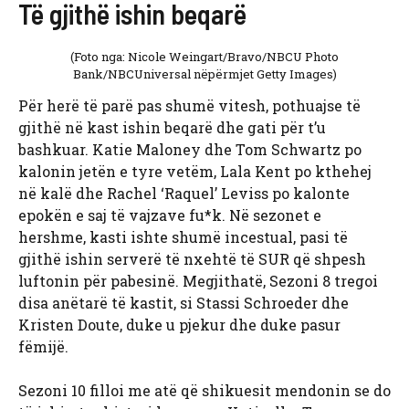
Të gjithë ishin beqarë
(Foto nga: Nicole Weingart/Bravo/NBCU Photo
Bank/NBCUniversal nëpërmjet Getty Images)
Për herë të parë pas shumë vitesh, pothuajse të
gjithë në kast ishin beqarë dhe gati për t’u
bashkuar. Katie Maloney dhe Tom Schwartz po
kalonin jetën e tyre vetëm, Lala Kent po kthehej
në kalë dhe
Rachel ‘Raquel’ Leviss po kalonte
epokën e saj të vajzave fu*k. Në sezonet e
hershme, kasti ishte shumë incestual, pasi të
gjithë ishin serverë të nxehtë të SUR që shpesh
luftonin për pabesinë. Megjithatë, Sezoni 8 tregoi
disa anëtarë të kastit, si Stassi Schroeder dhe
Kristen Doute, duke u pjekur dhe duke pasur
fëmijë.
Sezoni 10 filloi me atë që shikuesit mendonin se do