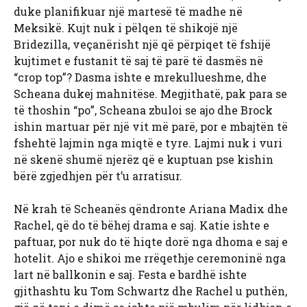
duke planifikuar një martesë të madhe në
Meksikë. Kujt nuk i pëlqen të shikojë një
Bridezilla, veçanërisht një që përpiqet të fshijë
kujtimet e fustanit të saj të parë të dasmës në
“crop top”? Dasma ishte e mrekullueshme, dhe
Scheana dukej mahnitëse. Megjithatë, pak para se
të thoshin “po”, Scheana zbuloi se ajo dhe Brock
ishin martuar për një vit më parë, por e mbajtën të
fshehtë lajmin nga miqtë e tyre. Lajmi nuk i vuri
në skenë shumë njerëz që e kuptuan pse kishin
bërë zgjedhjen për t’u arratisur.
Në krah të Scheanës qëndronte
Ariana Madix dhe
Rachel, që do të bëhej drama e saj. Katie ishte e
paftuar, por nuk do të hiqte dorë nga dhoma e saj e
hotelit. Ajo e shikoi me rrëqethje ceremoninë nga
lart në ballkonin e saj. Festa e bardhë ishte
gjithashtu ku Tom Schwartz dhe Rachel u puthën,