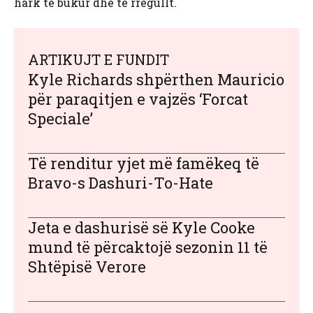
hark të bukur dhe të rregullt.
ARTIKUJT E FUNDIT
Kyle Richards shpërthen Mauricio
për paraqitjen e vajzës ‘Forcat
Speciale’
Të renditur yjet më famëkeq të
Bravo-s Dashuri-To-Hate
Jeta e dashurisë së Kyle Cooke
mund të përcaktojë sezonin 11 të
Shtëpisë Verore