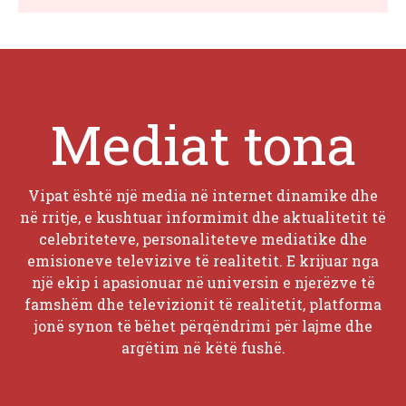
Mediat tona
Vipat është një media në internet dinamike dhe
në rritje, e kushtuar informimit dhe aktualitetit të
celebriteteve, personaliteteve mediatike dhe
emisioneve televizive të realitetit. E krijuar nga
një ekip i apasionuar në universin e njerëzve të
famshëm dhe televizionit të realitetit, platforma
jonë synon të bëhet përqëndrimi për lajme dhe
argëtim në këtë fushë.