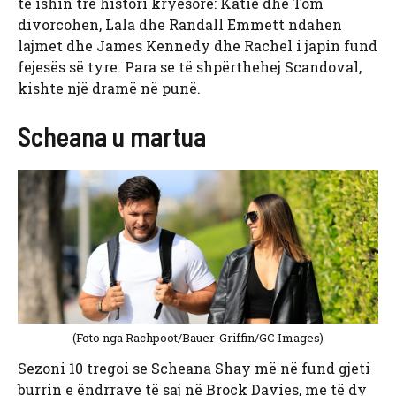
të ishin tre histori kryesore: Katie dhe Tom
divorcohen, Lala dhe Randall Emmett ndahen
lajmet dhe James Kennedy dhe Rachel i japin fund
fejesës së tyre. Para se të shpërthehej Scandoval,
kishte një dramë në punë.
Scheana u martua
(Foto nga Rachpoot/Bauer-Griffin/GC Images)
Sezoni 10 tregoi se Scheana Shay më në fund gjeti
burrin e ëndrrave të saj në Brock Davies, me të dy