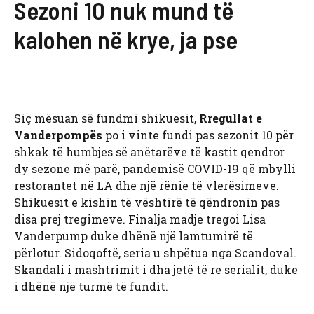
Sezoni 10 nuk mund të
kalohen në krye, ja pse
Siç mësuan së fundmi shikuesit,
Rregullat e
Vanderpompës
po i vinte fundi pas sezonit 10 për
shkak të humbjes së anëtarëve të kastit qendror
dy sezone më parë, pandemisë COVID-19 që mbylli
restorantet në LA dhe një rënie të vlerësimeve.
Shikuesit e kishin të vështirë të qëndronin pas
disa prej tregimeve. Finalja madje tregoi Lisa
Vanderpump duke dhënë një lamtumirë të
përlotur. Sidoqoftë, seria u shpëtua nga Scandoval.
Skandali i mashtrimit i dha jetë të re serialit, duke
i dhënë një turmë të fundit.