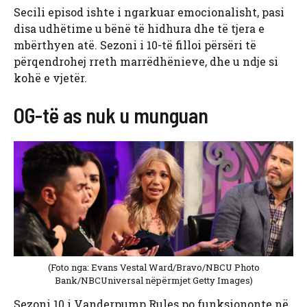
Secili episod ishte i ngarkuar emocionalisht, pasi
disa udhëtime u bënë të hidhura dhe të tjera e
mbërthyen atë. Sezoni i 10-të filloi përsëri të
përqendrohej rreth marrëdhënieve, dhe u ndje si
kohë e vjetër.
OG-të as nuk u munguan
(Foto nga: Evans Vestal Ward/Bravo/NBCU Photo
Bank/NBCUniversal nëpërmjet Getty Images)
Sezoni 10 i Vanderpump Rules po funksiononte në