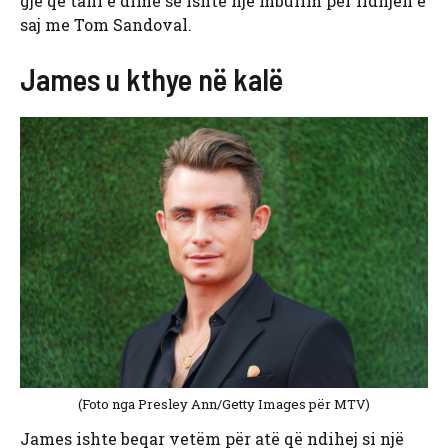
gjë që tani e dimë se ishte një mbulim për lidhjen e
saj me Tom Sandoval.
James u kthye në kalë
(Foto nga Presley Ann/Getty Images për MTV)
James ishte beqar vetëm për atë që ndihej si një