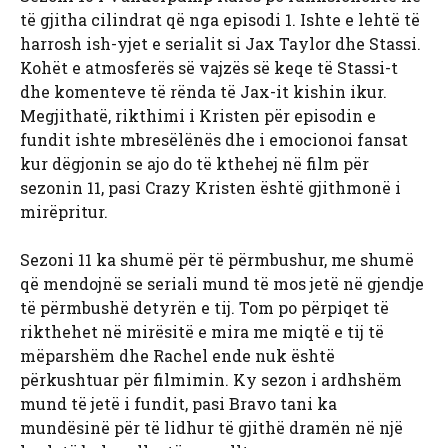
të gjitha cilindrat që nga episodi 1. Ishte e lehtë të
harrosh ish-yjet e serialit si Jax Taylor dhe Stassi.
Kohët e atmosferës së vajzës së keqe të Stassi-t
dhe komenteve të rënda të Jax-it kishin ikur.
Megjithatë, rikthimi i Kristen për episodin e
fundit ishte mbresëlënës dhe i emocionoi fansat
kur dëgjonin se ajo do të kthehej në film për
sezonin 11, pasi Crazy Kristen është gjithmonë i
mirëpritur.
Sezoni 11 ka shumë për të përmbushur, me shumë
që mendojnë se seriali mund të mos jetë në gjendje
të përmbushë detyrën e tij. Tom po përpiqet të
rikthehet në mirësitë e mira me miqtë e tij të
mëparshëm dhe Rachel ende nuk është
përkushtuar për filmimin. Ky sezon i ardhshëm
mund të jetë i fundit, pasi Bravo tani ka
mundësinë për të lidhur të gjithë dramën në një