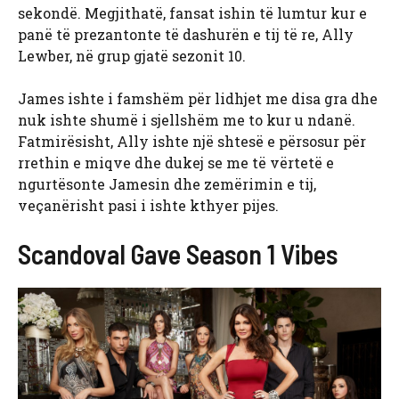
sekondë. Megjithatë, fansat ishin të lumtur kur e
panë të prezantonte të dashurën e tij të re,
Ally
Lewber, në grup gjatë sezonit 10.
James ishte i famshëm për lidhjet me disa gra dhe
nuk ishte shumë i sjellshëm me to kur u ndanë.
Fatmirësisht, Ally ishte një shtesë e përsosur për
rrethin e miqve dhe dukej se me të vërtetë e
ngurtësonte Jamesin dhe zemërimin e tij,
veçanërisht pasi i ishte kthyer pijes.
Scandoval Gave Season 1 Vibes