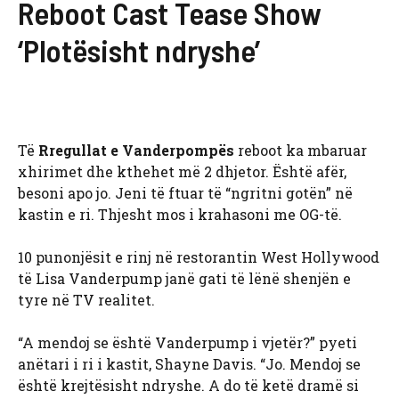
Reboot Cast Tease Show
‘Plotësisht ndryshe’
Të
Rregullat e Vanderpompës
reboot ka mbaruar
xhirimet dhe kthehet më 2 dhjetor. Është afër,
besoni apo jo. Jeni të ftuar të “ngritni gotën” në
kastin e ri. Thjesht mos i krahasoni me OG-të.
10 punonjësit e rinj në restorantin West Hollywood
të Lisa Vanderpump janë gati të lënë shenjën e
tyre në TV realitet.
“A mendoj se është Vanderpump i vjetër?” pyeti
anëtari i ri i kastit, Shayne Davis. “Jo. Mendoj se
është krejtësisht ndryshe. A do të ketë dramë si