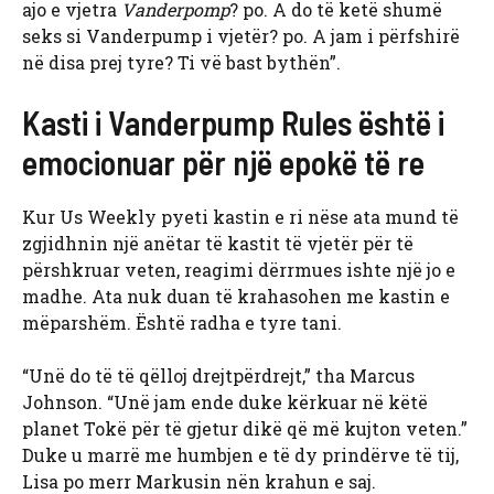
ajo e vjetra
Vanderpomp
? po. A do të ketë shumë
seks si Vanderpump i vjetër? po. A jam i përfshirë
në disa prej tyre? Ti vë bast bythën”.
Kasti i Vanderpump Rules është i
emocionuar për një epokë të re
Kur Us Weekly pyeti kastin e ri nëse ata mund të
zgjidhnin një anëtar të kastit të vjetër për të
përshkruar veten, reagimi dërrmues ishte një jo e
madhe. Ata nuk duan të krahasohen me kastin e
mëparshëm. Është radha e tyre tani.
“Unë do të të qëlloj drejtpërdrejt,” tha Marcus
Johnson. “Unë jam ende duke kërkuar në këtë
planet Tokë për të gjetur dikë që më kujton veten.”
Duke u marrë me humbjen e të dy prindërve të tij,
Lisa po merr Markusin nën krahun e saj.