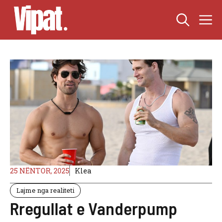
Skip
M
to
content
25 NËNTOR, 2025
Klea
Lajme nga realiteti
Rregullat e Vanderpump