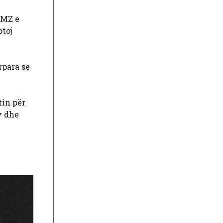
TMZ e
ptoj
rpara se
tin për
v dhe