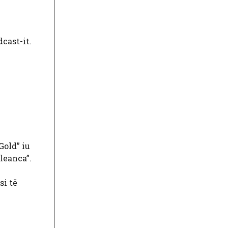
cast-it.
Gold” iu
aleanca”.
si të