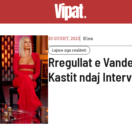
30 GUSHT, 2023
Klea
Lajme nga realiteti
Rregullat e Vand
Kastit ndaj Inter