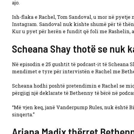
ajo.
Ish-flaka e Rachel, Tom Sandoval, u mor në pyetje n
Instagram. Sandoval nuk kishte shumë për të thënë,
Kur u pyet për herën e fundit që foli me Rashelin, 
Scheana Shay thotë se nuk k
Në episodin e 25 gushtit të podcast-it të Schean
mendimet e tyre për intervistën e Rachel me Beth
Scheana hodhi poshtë pretendimin e Rachel se miqë
përgjigj një deklarate të Bethenny të bërë në podcas
“Më vjen keq, janë Vanderpump Rules, nuk është Big
sinqerta.”
Ariana Madix thërret Bethen