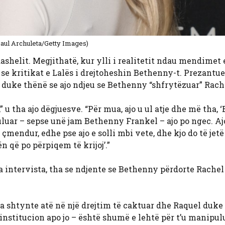
Paul Archuleta/Getty Images)
helit. Megjithatë, kur ylli i realitetit ndau mendimet e
 se kritikat e Lalës i drejtoheshin Bethenny-t. Prezantue
duke thënë se ajo ndjeu se Bethenny “shfrytëzuar” Rach
 u tha ajo dëgjuesve. “Për mua, ajo u ul atje dhe më tha, ‘
ipuluar – sepse unë jam Bethenny Frankel – ajo po ngec. Aj
e çmendur, edhe pse ajo e solli mbi vete, dhe kjo do të je
 që po përpiqem të krijoj’.”
ga intervista, tha se ndjente se Bethenny përdorte Rachel
a shtynte atë në një drejtim të caktuar dhe Raquel duke
institucion apo jo – është shumë e lehtë për t’u manipulu