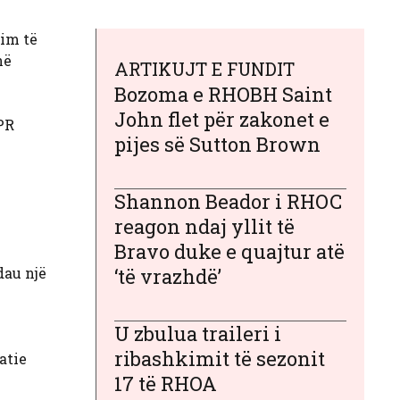
lim të
në
ARTIKUJT E FUNDIT
Bozoma e RHOBH Saint
John flet për zakonet e
VPR
pijes së Sutton Brown
Shannon Beador i RHOC
reagon ndaj yllit të
Bravo duke e quajtur atë
dau një
‘të vrazhdë’
U zbulua traileri i
ribashkimit të sezonit
atie
17 të RHOA