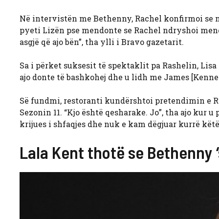
Në intervistën me Bethenny, Rachel konfirmoi se 
pyeti Lizën pse mendonte se Rachel ndryshoi mendje
asgjë që ajo bën”, tha ylli i Bravo gazetarit.
Sa i përket suksesit të spektaklit pa Rashelin, Lisa
ajo donte të bashkohej dhe u lidh me James [Kennedy
Së fundmi, restoranti kundërshtoi pretendimin e R
Sezonin 11. “Kjo është qesharake. Jo”, tha ajo kur 
krijues i shfaqjes dhe nuk e kam dëgjuar kurrë këtë
Lala Kent thotë se Bethenny 