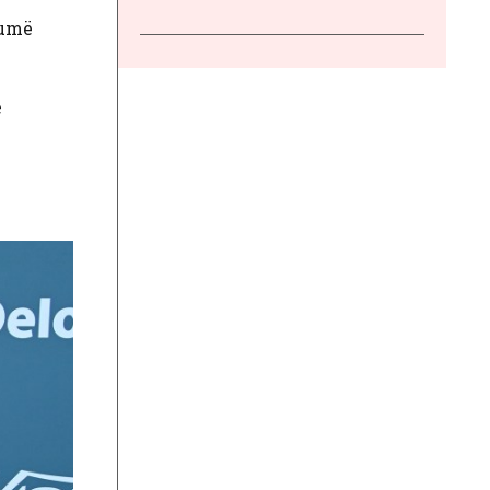
humë
ë