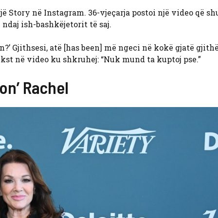
një Story në Instagram. 36-vjeçarja postoi një video që s
ndaj ish-bashkëjetorit të saj.
en?’ Gjithsesi, atë [has been] më ngeci në kokë gjatë gjith
tekst në video ku shkruhej: “Nuk mund ta kuptoj pse.”
on’ Rachel