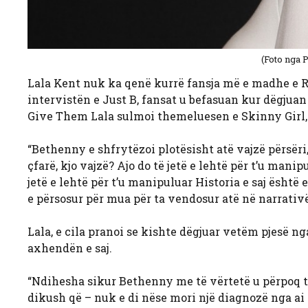
(Foto nga 
Lala Kent nuk ka qenë kurrë fansja më e madhe e Ras
intervistën e Just B, fansat u befasuan kur dëgjuan
Give Them Lala sulmoi themeluesen e Skinny Girl, 
“Bethenny e shfrytëzoi plotësisht atë vajzë përsëri,”
çfarë, kjo vajzë? Ajo do të jetë e lehtë për t’u man
jetë e lehtë për t’u manipuluar Historia e saj është 
e përsosur për mua për ta vendosur atë në narrativën
Lala, e cila pranoi se kishte dëgjuar vetëm pjesë n
axhendën e saj.
“Ndihesha sikur Bethenny me të vërtetë u përpoq t
dikush që – nuk e di nëse mori një diagnozë nga ai 