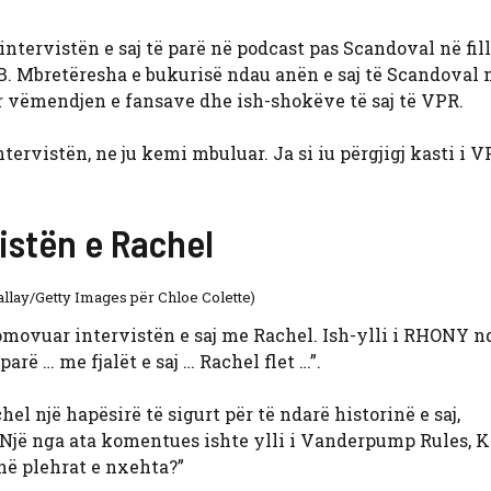
intervistën e saj të parë në podcast pas Scandoval në fil
B. Mbretëresha e bukurisë ndau anën e saj të Scandoval 
r vëmendjen e fansave dhe ish-shokëve të saj të VPR.
ntervistën, ne ju kemi mbuluar. Ja si iu përgjigj kasti i 
istën e Rachel
allay/Getty Images për Chloe Colette)
omovuar intervistën e saj me Rachel. Ish-ylli i RHONY n
arë … me fjalët e saj … Rachel flet …”.
 një hapësirë ​​të sigurt për të ndarë historinë e saj,
 Një nga ata komentues ishte ylli i Vanderpump Rules, K
 në plehrat e nxehta?”