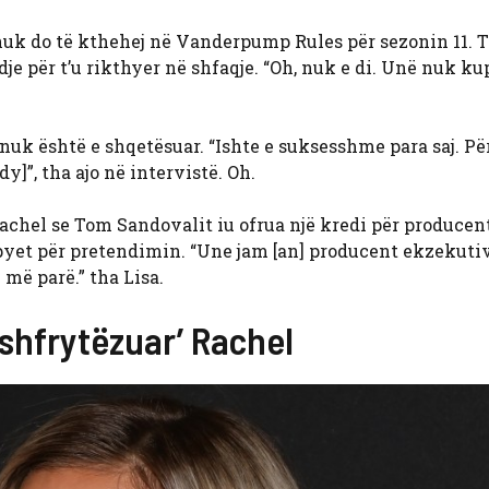
nuk do të kthehej në Vanderpump Rules për sezonin 11. 
 për t’u rikthyer në shfaqje. “Oh, nuk e di. Unë nuk ku
 nuk është e shqetësuar. “Ishte e suksesshme para saj. Pë
]”, tha ajo në intervistë. Oh.
achel se Tom Sandovalit iu ofrua një kredi për producen
u pyet për pretendimin. “Une jam [an] producent ekzekuti
 më parë.” tha Lisa.
‘shfrytëzuar’ Rachel