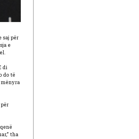
 saj për
sja e
el.
E di
o do të
të mënyra
 për
 qenë
ar,” tha