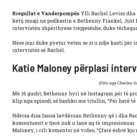
Rregullat e Vanderpompës
Ylli Rachel Leviss dha 
këtij muaji në podkastin e Bethenny Frankel, Just 
intervistën shpërthyese trepjesëshe, duke tërhequ
Nëse jeni duke pyetur veten se si u ndje kasti për i
intervistës së Rachel.
Katie Maloney përplasi interv
(Foto nga Charley G
Më 16 gusht, Bethenny hyri në Instagram për të pr
klip nga episodi së bashku me titullin, “Për herë të p
Ndërsa disa fansa lavdëruan Bethenny që i dha Rachel
komentuesit e tjerë nuk u lanë aq të impresionuar.
Maloney, i cili komentoi në video, “Çfarë është kjo