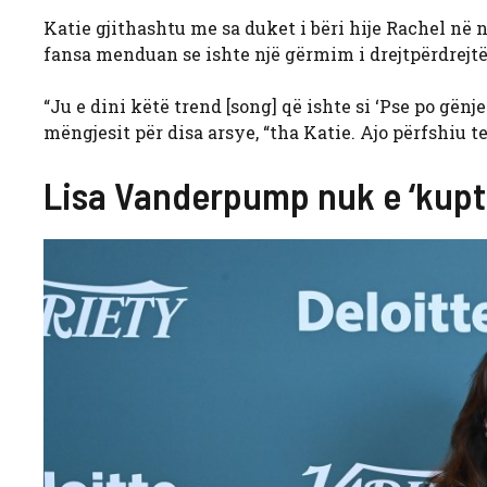
Katie gjithashtu me sa duket i bëri hije Rachel në 
fansa menduan se ishte një gërmim i drejtpërdrejtë 
“Ju e dini këtë trend [song] që ishte si ‘Pse po gënj
mëngjesit për disa arsye, “tha Katie. Ajo përfshiu 
Lisa Vanderpump nuk e ‘kupt