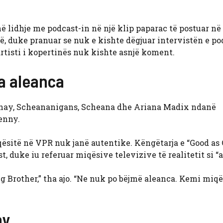
ë lidhje me podcast-in në një klip paparac të postuar në
 duke pranuar se nuk e kishte dëgjuar intervistën e pod
artisti i kopertinës nuk kishte asnjë koment.
a aleanca
a Shay, Scheananigans, Scheana dhe Ariana Madix ndanë
enny.
sitë në VPR nuk janë autentike. Këngëtarja e “Good as 
t, duke iu referuar miqësive televizive të realitetit si “
 Brother,” tha ajo. “Ne nuk po bëjmë aleanca. Kemi miqë
ny