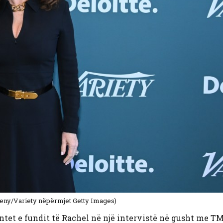
heny/Variety nëpërmjet Getty Images)
et e fundit të Rachel në një intervistë në gusht me TM