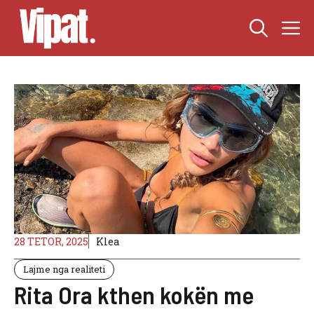
Skip
M
to
content
28 TETOR, 2025
Klea
Lajme nga realiteti
Rita Ora kthen kokën me