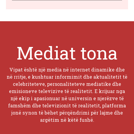
Mediat tona
Vipat është një media në internet dinamike dhe
në rritje, e kushtuar informimit dhe aktualitetit të
celebriteteve, personaliteteve mediatike dhe
emisioneve televizive të realitetit. E krijuar nga
një ekip i apasionuar në universin e njerëzve të
famshëm dhe televizionit të realitetit, platforma
jonë synon të bëhet përqëndrimi për lajme dhe
argëtim në këtë fushë.