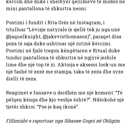
kërcim dhe duke i shërbyer qëllimeve të modës në
mini pantallona të shkurtra neoni:
Postimi i fundit i Rita Orës në Instagram, i
titulluar “Lëvizje natyrale (e sjellë tek ju nga unë
@jaquelknight, @jakevisthomason)”, paraqet disa
poza të saja duke ushtruar një rutinë kërcimi.
Postimi në fjalë tregon këngëtaren e Ritual duke
tundur pantallona të shkurtra në ngjyrë jeshile
lime dhe një top të zi. Aktorja e aksesoi look-un me
një fashë të zezë me stampa, taka të zeza dhe syze
dielli të zeza.
Reagimet e fansave u derdhën me një koment: “Të
pëlqen kënga dhe kjo veshje është?”. Ndërkohë një
tjetër shkroi: “Pse je kaq ikonë”.
Fillimisht e raportuar nga Sibanee Gogoi në Obligim.