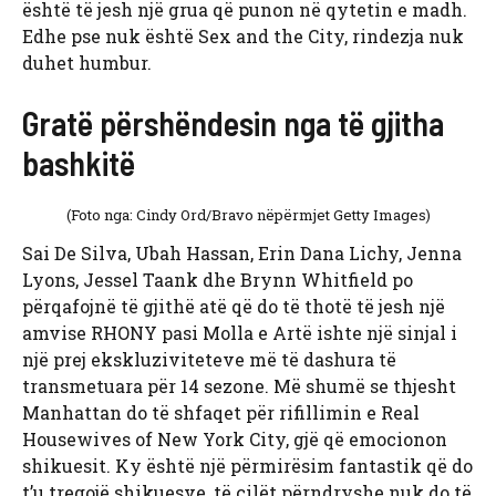
është të jesh një grua që punon në qytetin e madh.
Edhe pse nuk është Sex and the City, rindezja nuk
duhet humbur.
Gratë përshëndesin nga të gjitha
bashkitë
(Foto nga: Cindy Ord/Bravo nëpërmjet Getty Images)
Sai De Silva, Ubah Hassan, Erin Dana Lichy, Jenna
Lyons, Jessel Taank dhe Brynn Whitfield po
përqafojnë të gjithë atë që do të thotë të jesh një
amvise RHONY pasi Molla e Artë ishte një sinjal i
një prej ekskluziviteteve më të dashura të
transmetuara për 14 sezone. Më shumë se thjesht
Manhattan do të shfaqet për rifillimin e Real
Housewives of New York City, gjë që emocionon
shikuesit. Ky është një përmirësim fantastik që do
t’u tregojë shikuesve, të cilët përndryshe nuk do të