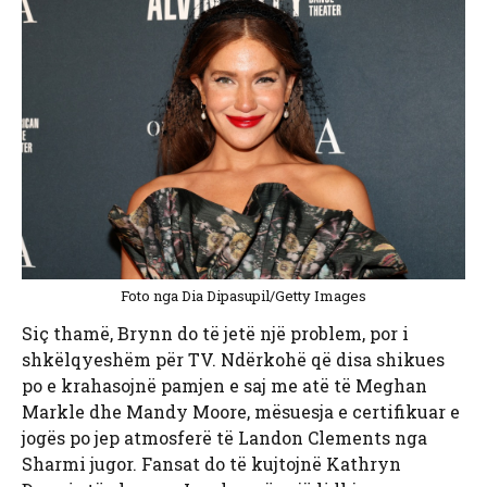
Foto nga Dia Dipasupil/Getty Images
Siç thamë, Brynn do të jetë një problem, por i
shkëlqyeshëm për TV. Ndërkohë që disa shikues
po e krahasojnë pamjen e saj me atë të Meghan
Markle dhe Mandy Moore, mësuesja e certifikuar e
jogës po jep atmosferë të Landon Clements nga
Sharmi jugor. Fansat do të kujtojnë Kathryn