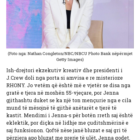
(Foto nga: Nathan Congleton/NBC/NBCU Photo Bank nëpërmjet
Getty Images)
Ish-drejtori ekzekutiv kreativ dhe presidenti i
J.Crew doli nga porta si amvisa e re misterioze
RHONY. Jo vetëm që është më e vjetër se disa nga
gratë e tjera në moshën 55-vjeçare, por Jenna
gjithashtu duket se ka një ton mençurie nga e cila
mund të mësojnë të gjithë anëtarët e tjerë të
kastit. Mendimi i Jenna-s për botën rreth saj është
eklektik, por diçka në lidhje me çuditshmërinë e
saj funksionon. Qoftë nëse janë bluzat e saj gri të
përziera apo bluzat me prerje të ulët, Jenna godet.