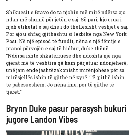
Shikuesit e Bravo do ta njohin më mirë ndërsa ajo
ndan më shumë për jetën e saj. Së pari, kjo grua i
njeh etiketat e saj dhe i do thellësisht veshjet e saj.
Por ajo u shfaq gjithashtu si lezbike nga New York
Post. Në një episod të fundit, nëna e një fëmije e
pranoi përvojën e saj të hidhur, duke thënë:
“Ndërsa ishte shkatërruese dhe ndoshta një nga
gjërat më të vështira që kam përjetuar ndonjëherë,
unë jam ende jashtëzakonisht mirënjohëse për sa
mirësjellës ishin të gjithë në zyrë. Të gjithë ishin
të pabesueshëm. Jo nëna ime, por të gjithë të
tjerët.”
Brynn Duke pasur parasysh bukuri
jugore Landon Vibes