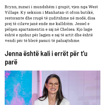
Brynn, zuzari i mundshëm i grupit, vjen nga West
Village. Ky seksion i Manhatan-it ofron butikë,
restorante dhe rrugë të çuditshme në modë, disa
prej të cilave janë ende me kalldrëm. Jessel e
pëlqen apartamentin e saj në Chelsea. Kjo lagje
është e njohur për lagjen e saj të artit dhe është
vendi për të blerë pasuri të paluajtshme.
Jenna është kali i errët për t’u
parë