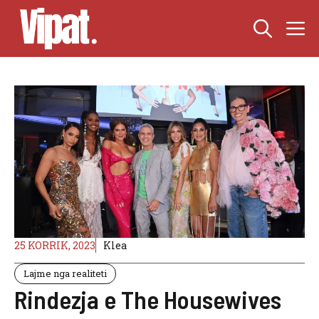
Skip
M
to
content
25 KORRIK, 2023
Klea
Lajme nga realiteti
Rindezja e The Housewives