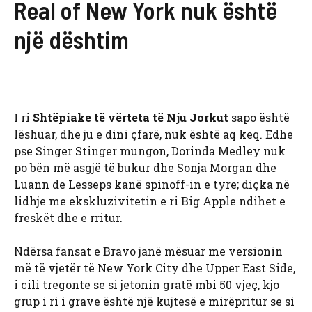
Real of New York nuk është
një dështim
I ri
Shtëpiake të vërteta të Nju Jorkut
sapo është
lëshuar, dhe ju e dini çfarë, nuk është aq keq. Edhe
pse Singer Stinger mungon, Dorinda Medley nuk
po bën më asgjë të bukur dhe Sonja Morgan dhe
Luann de Lesseps kanë spinoff-in e tyre; diçka në
lidhje me ekskluzivitetin e ri Big Apple ndihet e
freskët dhe e rritur.
Ndërsa fansat e Bravo janë mësuar me versionin
më të vjetër të New York City dhe Upper East Side,
i cili tregonte se si jetonin gratë mbi 50 vjeç, kjo
grup i ri i grave është një kujtesë e mirëpritur se si