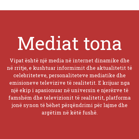
Mediat tona
Vipat është një media në internet dinamike dhe
në rritje, e kushtuar informimit dhe aktualitetit të
celebriteteve, personaliteteve mediatike dhe
emisioneve televizive të realitetit. E krijuar nga
një ekip i apasionuar në universin e njerëzve të
famshëm dhe televizionit të realitetit, platforma
jonë synon të bëhet përqëndrimi për lajme dhe
argëtim në këtë fushë.