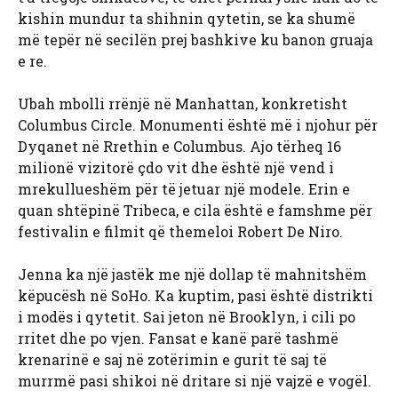
kishin mundur ta shihnin qytetin, se ka shumë
më tepër në secilën prej bashkive ku banon gruaja
e re.
Ubah mbolli rrënjë në Manhattan, konkretisht
Columbus Circle. Monumenti është më i njohur për
Dyqanet në Rrethin e Columbus. Ajo tërheq 16
milionë vizitorë çdo vit dhe është një vend i
mrekullueshëm për të jetuar një modele. Erin e
quan shtëpinë Tribeca, e cila është e famshme për
festivalin e filmit që themeloi Robert De Niro.
Jenna ka një jastëk me një dollap të mahnitshëm
këpucësh në SoHo. Ka kuptim, pasi është distrikti
i modës i qytetit. Sai jeton në Brooklyn, i cili po
rritet dhe po vjen. Fansat e kanë parë tashmë
krenarinë e saj në zotërimin e gurit të saj të
murrmë pasi shikoi në dritare si një vajzë e vogël.