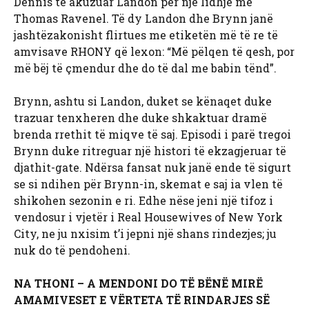
Dennis të akuzuar Landon për një lidhje me
Thomas Ravenel. Të dy Landon dhe Brynn janë
jashtëzakonisht flirtues me etiketën më të re të
amvisave RHONY që lexon: “Më pëlqen të qesh, por
më bëj të çmendur dhe do të dal me babin tënd”.
Brynn, ashtu si Landon, duket se kënaqet duke
trazuar tenxheren dhe duke shkaktuar dramë
brenda rrethit të miqve të saj. Episodi i parë tregoi
Brynn duke ritreguar një histori të ekzagjeruar të
djathit-gate. Ndërsa fansat nuk janë ende të sigurt
se si ndihen për Brynn-in, skemat e saj ia vlen të
shikohen sezonin e ri. Edhe nëse jeni një tifoz i
vendosur i vjetër i Real Housewives of New York
City, ne ju nxisim t’i jepni një shans rindezjes; ju
nuk do të pendoheni.
NA THONI – A MENDONI DO TË BËNË MIRË
AMAMIVESET E VËRTETA TË RINDARJES SË