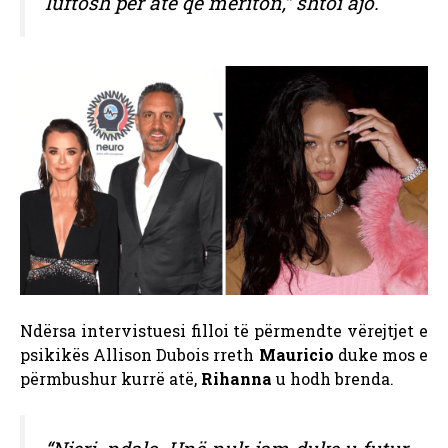
luftosh për atë që meriton,” shtoi ajo.
Ndërsa intervistuesi filloi të përmendte vërejtjet e
psikikës Allison Dubois rreth
Mauricio
duke mos e
përmbushur kurrë atë,
Rihanna
u hodh brenda.