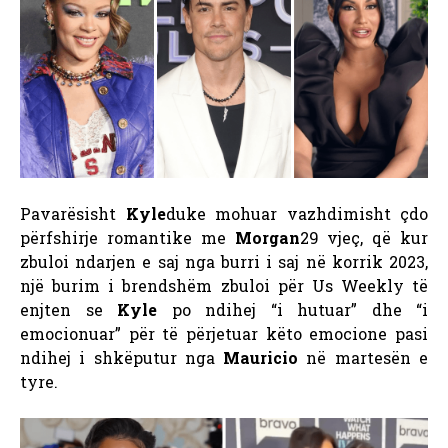
Pavarësisht
Kyle
duke mohuar vazhdimisht çdo
përfshirje romantike me
Morgan
29 vjeç, që kur
zbuloi ndarjen e saj nga burri i saj në korrik 2023,
një burim i brendshëm zbuloi për Us Weekly të
enjten se
Kyle
po ndihej “i hutuar” dhe “i
emocionuar” për të përjetuar këto emocione pasi
ndihej i shkëputur nga
Mauricio
në martesën e
tyre.