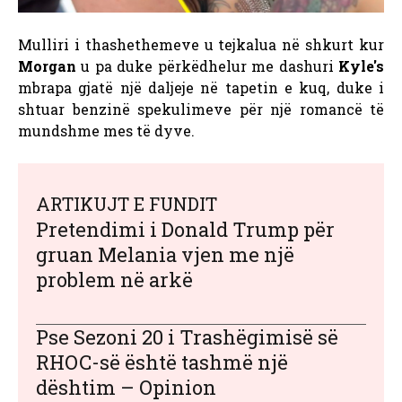
Mulliri i thashethemeve u tejkalua në shkurt kur
Morgan
u pa duke përkëdhelur me dashuri
Kyle's
mbrapa gjatë një daljeje në tapetin e kuq, duke i
shtuar benzinë ​​spekulimeve për një romancë të
mundshme mes të dyve.
ARTIKUJT E FUNDIT
Pretendimi i Donald Trump për
gruan Melania vjen me një
problem në arkë
Pse Sezoni 20 i Trashëgimisë së
RHOC-së është tashmë një
dështim – Opinion