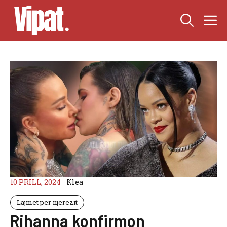
Skip
M
to
content
10 PRILL, 2024
Klea
Lajmet për njerëzit
Rihanna konfirmon