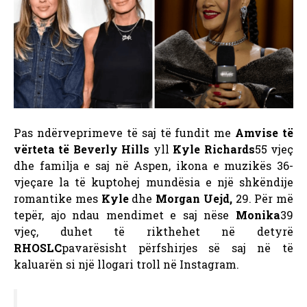
Pas ndërveprimeve të saj të fundit me
Amvise të
vërteta të Beverly Hills
yll
Kyle Richards
55 vjeç
dhe familja e saj në Aspen, ikona e muzikës 36-
vjeçare la të kuptohej mundësia e një shkëndije
romantike mes
Kyle
dhe
Morgan Uejd,
29. Për më
tepër, ajo ndau mendimet e saj nëse
Monika
39
vjeç, duhet të rikthehet në detyrë
RHOSLC
pavarësisht përfshirjes së saj në të
kaluarën si një llogari troll në Instagram.