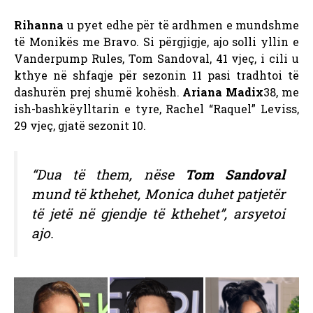
Rihanna
u pyet edhe për të ardhmen e mundshme
të Monikës me Bravo. Si përgjigje, ajo solli yllin e
Vanderpump Rules, Tom Sandoval, 41 vjeç, i cili u
kthye në shfaqje për sezonin 11 pasi tradhtoi të
dashurën prej shumë kohësh.
Ariana Madix
38, me
ish-bashkëylltarin e tyre, Rachel “Raquel” Leviss,
29 vjeç, gjatë sezonit 10.
“Dua të them, nëse
Tom Sandoval
mund të kthehet, Monica duhet patjetër
të jetë në gjendje të kthehet”, arsyetoi
ajo.