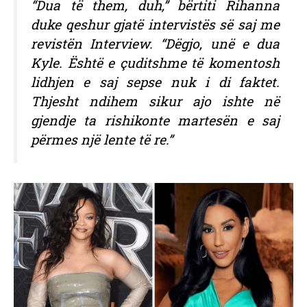
“Dua të them, duh,” bërtiti Rihanna
duke qeshur gjatë intervistës së saj me
revistën Interview. “Dëgjo, unë e dua
Kyle. Është e çuditshme të komentosh
lidhjen e saj sepse nuk i di faktet.
Thjesht ndihem sikur ajo ishte në
gjendje ta rishikonte martesën e saj
përmes një lente të re.”