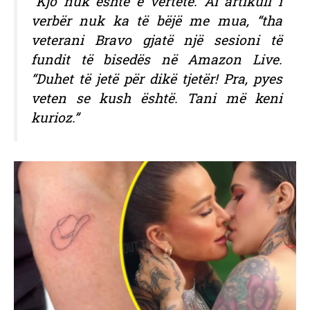
“Kjo nuk është e vërtetë. Ai artikull i
verbër nuk ka të bëjë me mua, “tha
veterani Bravo gjatë një sesioni të
fundit të bisedës në Amazon Live.
“Duhet të jetë për dikë tjetër! Pra, pyes
veten se kush është. Tani më keni
kurioz.”