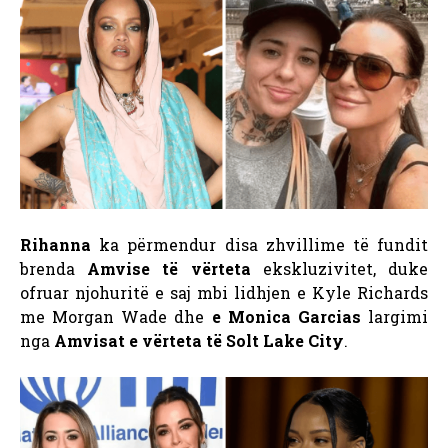
Rihanna
ka përmendur disa zhvillime të fundit
brenda
Amvise të vërteta
ekskluzivitet, duke
ofruar njohuritë e saj mbi lidhjen e Kyle Richards
me Morgan Wade dhe
e Monica Garcias
largimi
nga
Amvisat e vërteta të Solt Lake City
.