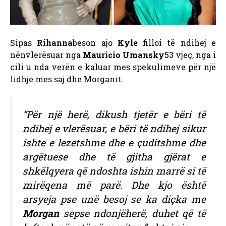
Sipas
Rihanna
beson ajo
Kyle
filloi të ndihej e
nënvlerësuar nga
Mauricio Umansky
53 vjeç, nga i
cili u nda verën e kaluar mes spekulimeve për një
lidhje mes saj dhe Morganit.
“Për një herë, dikush tjetër e bëri të
ndihej e vlerësuar, e bëri të ndihej sikur
ishte e lezetshme dhe e çuditshme dhe
argëtuese dhe të gjitha gjërat e
shkëlqyera që ndoshta ishin marrë si të
mirëqena më parë. Dhe kjo është
arsyeja pse unë besoj se ka diçka me
Morgan
sepse ndonjëherë, duhet që të