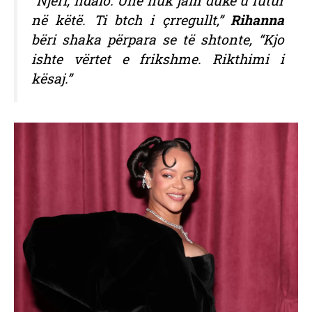
“Njeri, ndalo. Unë nuk jam duke u futur
në këtë. Ti btch i çrregullt,”
Rihanna
bëri shaka përpara se të shtonte, “Kjo
ishte vërtet e frikshme. Rikthimi i
kësaj.”