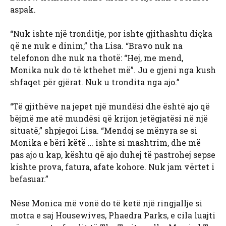
aspak.
“Nuk ishte një tronditje, por ishte gjithashtu diçka
që ne nuk e dinim,” tha Lisa. “Bravo nuk na
telefonon dhe nuk na thotë: “Hej, me mend,
Monika nuk do të kthehet më”. Ju e gjeni nga kush
shfaqet për gjërat. Nuk u trondita nga ajo.”
“Të gjithëve na jepet një mundësi dhe është ajo që
bëjmë me atë mundësi që krijon jetëgjatësi në një
situatë,” shpjegoi Lisa. “Mendoj se mënyra se si
Monika e bëri këtë … ishte si mashtrim, dhe më
pas ajo u kap, kështu që ajo duhej të pastrohej sepse
kishte prova, fatura, afate kohore. Nuk jam vërtet i
befasuar.”
Nëse Monica më vonë do të ketë një ringjallje si
motra e saj Housewives, Phaedra Parks, e cila luajti