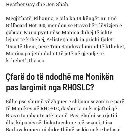
Heather Gay dhe Jen Shah.
Megjithatë, Rihanna, e cila ka 14 këngët nr. 1 në
Billboard Hot 100, mendon se Bravo bëri lëvizjen e
gabuar. Kur u pyet nëse Monica duhej të ishte
lejuar të kthehej, A-listerja nuk ia prishi fjalët.
“Dua të them, nëse Tom Sandoval mund të kthehet,
Monica patjetër duhet të jetë në gjendje të
kthehet”, tha ajo.
Çfarë do të ndodhë me Monikën
pas largimit nga RHOSLC?
Edhe pse shumë vëzhgues e shijuan sezonin e parë
të Monikës në RHOSLC, dashuria nuk mjaftoi që
Bravo ta mbante atë pranë. Pasi zbuloi se rrjeti i
dha këpucës së diskutueshme një sezoni, Lisa
Barlow komentoi duke thënë se kjo nuk e befasoi