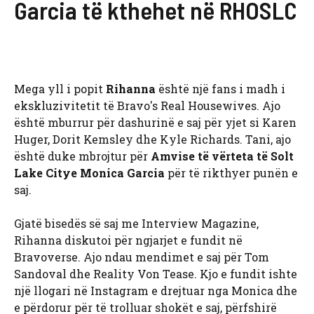
Garcia të kthehet në RHOSLC
Mega yll i popit
Rihanna
është një fans i madh i
ekskluzivitetit të Bravo's Real Housewives. Ajo
është mburrur për dashurinë e saj për yjet si Karen
Huger, Dorit Kemsley dhe Kyle Richards. Tani, ajo
është duke mbrojtur për
Amvise të vërteta të Solt
Lake City
e Monica Garcia
për të rikthyer punën e
saj.
Gjatë bisedës së saj me Interview Magazine,
Rihanna diskutoi për ngjarjet e fundit në
Bravoverse. Ajo ndau mendimet e saj për Tom
Sandoval dhe Reality Von Tease. Kjo e fundit ishte
një llogari në Instagram e drejtuar nga Monica dhe
e përdorur për të trolluar shokët e saj, përfshirë