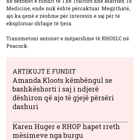
në sezonet e fundit të The Traitors dhe Married To
Medicine, ende nuk është përcaktuar. Megjithatë,
ajo ka qenë e zëshme për interesin e saj për të
eksploruar shfaqje të tjera.
Transmetoni sezonet e mëparshme të RHOSLC në
Peacock.
ARTIKUJT E FUNDIT
Amanda Kloots këmbëngul se
bashkëshorti i saj i ndjerë
dëshiron që ajo të gjejë përsëri
dashuri
Karen Huger e RHOP hapet rreth
mësimeve nga burgu