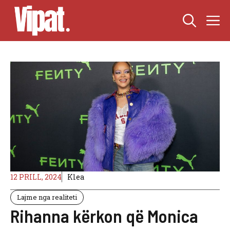
Skip
M
to
content
12 PRILL, 2024
Klea
Lajme nga realiteti
Rihanna kërkon që Monica