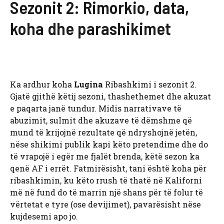
Sezonit 2: Rimorkio, data,
koha dhe parashikimet
Ka ardhur koha
Lugina
Ribashkimi i sezonit 2.
Gjatë gjithë këtij sezoni, thashethemet dhe akuzat
e paqarta janë tundur. Midis narrativave të
abuzimit, sulmit dhe akuzave të dëmshme që
mund të krijojnë rezultate që ndryshojnë jetën,
nëse shikimi publik kapi këto pretendime dhe do
të vrapojë i egër me fjalët brenda, këtë sezon ka
qenë AF i errët. Fatmirësisht, tani është koha për
ribashkimin, ku këto rrush të thatë në Kaliforni
më në fund do të marrin një shans për të folur të
vërtetat e tyre (ose devijimet), pavarësisht nëse
kujdesemi apo jo.