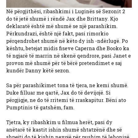
Në përgjithësi, ribashkimi i Luginës së Sezonit 2
do të jetë shumë i rëndë Jax dhe Brittany. Kjo
deklaratë është më shumë se një parashikim.
Përkundrazi, është një fakt, pasi rimorkio
përqendrohet shumë në këto dy ish -ndërlugë. Po
kështu, betejat midis fiseve Caperna dhe Booko ka
të ngjarë të marrin në skenë qendrore, pasi Janet e
provon më shumë për të bërë pretendimet e saj
kundër Danny këtë sezon.
Sa për parashikimet tona të tjera, ne kemi shumë.
Duke filluar me qartë, Jax do të devijojë. Si
përgjigje, ne do të rritemi të rraskapitur. Bëni ato
Pumptinis të gatshëm, fam.
Tjetra, ky ribashkim u filmua herët, pasi dy
anëtarë të kastit ishin shumë shtatzënë dhe së
shpejti do të kishin nevojë për pushim të lehonisë.