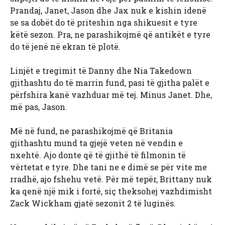
Prandaj, Janet, Jason dhe Jax nuk e kishin idenë
se sa dobët do të priteshin nga shikuesit e tyre
këtë sezon. Pra, ne parashikojmë që antikët e tyre
do të jenë në ekran të plotë.
Linjët e tregimit të Danny dhe Nia Takedown
gjithashtu do të marrin fund, pasi të gjitha palët e
përfshira kanë vazhduar më tej. Minus Janet. Dhe,
më pas, Jason.
Më në fund, ne parashikojmë që Britania
gjithashtu mund ta gjejë veten në vendin e
nxehtë. Ajo donte që të gjithë të filmonin të
vërtetat e tyre. Dhe tani ne e dimë se për vite me
rradhë, ajo fshehu vetë. Për më tepër, Brittany nuk
ka qenë një mik i fortë, siç theksohej vazhdimisht
Zack Wickham gjatë sezonit 2 të luginës.