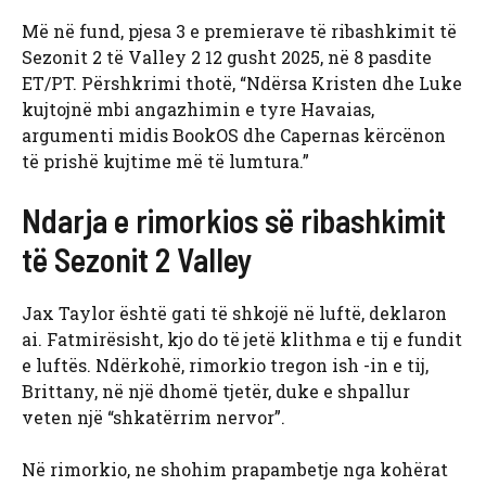
Më në fund, pjesa 3 e premierave të ribashkimit të
Sezonit 2 të Valley 2 12 gusht 2025, në 8 pasdite
ET/PT. Përshkrimi thotë, “Ndërsa Kristen dhe Luke
kujtojnë mbi angazhimin e tyre Havaias,
argumenti midis BookOS dhe Capernas kërcënon
të prishë kujtime më të lumtura.”
Ndarja e rimorkios së ribashkimit
të Sezonit 2 Valley
Jax Taylor është gati të shkojë në luftë, deklaron
ai. Fatmirësisht, kjo do të jetë klithma e tij e fundit
e luftës. Ndërkohë, rimorkio tregon ish -in e tij,
Brittany, në një dhomë tjetër, duke e shpallur
veten një “shkatërrim nervor”.
Në rimorkio, ne shohim prapambetje nga kohërat