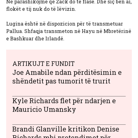
Ne parashikojmë që Zack do të flasë. Dhe siç bën ai,
flokët e tij nuk do të lëvizin.
Lugina është në dispozicion për të transmetuar
Pallua. Shfaqja transmeton në Hayu në Mbretërinë
e Bashkuar dhe Irlandë.
ARTIKUJT E FUNDIT
Joe Amabile ndan përditësimin e
shëndetit pas tumorit të trurit
Kyle Richards flet për ndarjen e
Mauricio Umansky
Brandi Glanville kritikon Denise
Richards mbi pretendimet për