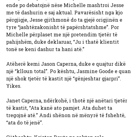
ende po debatojnë nëse Michelle mashtroi Jesse
me të dashurin e saj aktual. Pavarësisht nga kjo
përgjigje, Jesse gjithmonë do ta gjejë origjinën e
tyre “jashtëzakonisht të papërshtatshme”. Por
Michelle përplaset me një pretendim tjetër të
pahijshëm, duke deklaruar, “Ju i thatë klientit
tonë se keni dashur ta hani atë.”
Atëherë kemi Jason Caperna, duke e quajtur dikë
një “klloun total”. Po kështu, Jasmine Goode e quan
një shok tjetër të kastit një “gënjeshtar gjarpri”.
Yikes.
Janet Caperna, ndërkohë, i thotë një anëtari tjetër
të kastit, “Ata kanë ato pamjet. Ata duhet ta
tregojnë atë.” Andi shënon në mënyrë të fshehtë,
“ata do të jenë”.