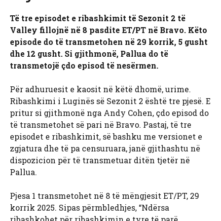
Të tre episodet e ribashkimit të Sezonit 2 të
Valley fillojnë në 8 pasdite ET/PT në Bravo. Këto
episode do të transmetohen në 29 korrik, 5 gusht
dhe 12 gusht. Si gjithmonë, Pallua do të
transmetojë çdo episod të nesërmen.
Për adhuruesit e kaosit në këtë dhomë, urime.
Ribashkimi i Luginës së Sezonit 2 është tre pjesë. E
pritur si gjithmonë nga Andy Cohen, çdo episod do
të transmetohet së pari në Bravo. Pastaj, të tre
episodet e ribashkimit, së bashku me versionet e
zgjatura dhe të pa censuruara, janë gjithashtu në
dispozicion për të transmetuar ditën tjetër në
Pallua.
Pjesa 1 transmetohet në 8 të mëngjesit ET/PT, 29
korrik 2025. Sipas përmbledhjes, “Ndërsa
ribashkohet për ribashkimin e tyre të parë,