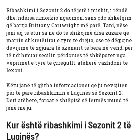
Ribashkimi i Sezonit 2 do të jetë i mishit, i rëndë
dhe, ndërsa rimorkio ngacmon, sans çdo shkëlqim
që bartja Brittany Cartwright më parë. Tani, nëse
jeni aq të etur sa ne do të shikojmë disa zuzarë që
marrin shkretëtirat e tyre të drejta, ose të dëgjojnë
devijime të zgjuara të skenarit të bëra në vend, për
të ndihmuar secilin përdorues të shkëputet nga
veprimet e tyre të çrregullt, atëherë vazhdoni të
lexoni.
Këtu janë të gjitha informacionet që ju nevojiten
për të parë ribashkimin e Luginës së Sezonit 2.
Deri atëherë, forcat e shtëpisë së fermës mund të
jenë me ju.
Kur është ribashkimi i Sezonit 2 të
Luginës?