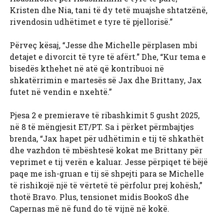
Kristen dhe Nia, tani të dy tetë muajshe shtatzënë,
rivendosin udhëtimet e tyre të pjellorisë.”
Përveç kësaj, “Jesse dhe Michelle përplasen mbi
detajet e divorcit të tyre të afërt.” Dhe, “Kur tema e
bisedës kthehet në atë që kontribuoi në
shkatërrimin e martesës së Jax dhe Brittany, Jax
futet në vendin e nxehtë.”
Pjesa 2 e premierave të ribashkimit 5 gusht 2025,
në 8 të mëngjesit ET/PT. Sa i përket përmbajtjes
brenda, “Jax hapet për udhëtimin e tij të shkathët
dhe vazhdon të mbështesë kokat me Brittany për
veprimet e tij verën e kaluar. Jesse përpiqet të bëjë
paqe me ish-gruan e tij së shpejti para se Michelle
të rishikojë një të vërtetë të përfolur prej kohësh,”
thotë Bravo. Plus, tensionet midis BookoS dhe
Capernas më në fund do të vijnë në kokë.