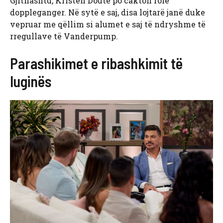
Gjithashtu, Kristen Doute po cakton role
doppleganger. Në sytë e saj, disa lojtarë janë duke
vepruar me qëllim si alumet e saj të ndryshme të
rregullave të Vanderpump.
Parashikimet e ribashkimit të
luginës