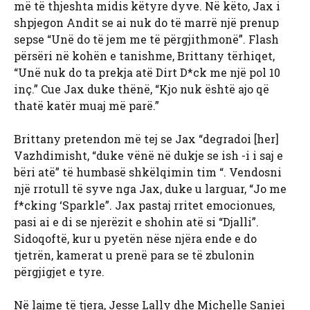
më të thjeshta midis këtyre dyve. Në këto, Jax i
shpjegon Andit se ai nuk do të marrë një prenup
sepse “Unë do të jem me të përgjithmonë”. Flash
përsëri në kohën e tanishme, Brittany tërhiqet,
“Unë nuk do ta prekja atë Dirt D*ck me një pol 10
inç.” Cue Jax duke thënë, “Kjo nuk është ajo që
thatë katër muaj më parë.”
Brittany pretendon më tej se Jax “degradoi [her]
Vazhdimisht, “duke vënë në dukje se ish -i i saj e
bëri atë” të humbasë shkëlqimin tim “. Vendosni
një rrotull të syve nga Jax, duke u larguar, “Jo me
f*cking ‘Sparkle”. Jax pastaj rritet emocionues,
pasi ai e di se njerëzit e shohin atë si “Djalli”.
Sidoqoftë, kur u pyetën nëse njëra ende e do
tjetrën, kamerat u prenë para se të zbulonin
përgjigjet e tyre.
Në lajme të tjera, Jesse Lally dhe Michelle Saniei