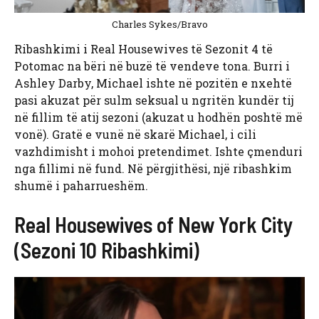
Charles Sykes/Bravo
Ribashkimi i Real Housewives të Sezonit 4 të
Potomac na bëri në buzë të vendeve tona. Burri i
Ashley Darby, Michael ishte në pozitën e nxehtë
pasi akuzat për sulm seksual u ngritën kundër tij
në fillim të atij sezoni (akuzat u hodhën poshtë më
vonë). Gratë e vunë në skarë Michael, i cili
vazhdimisht i mohoi pretendimet. Ishte çmenduri
nga fillimi në fund. Në përgjithësi, një ribashkim
shumë i paharrueshëm.
Real Housewives of New York City
(Sezoni 10 Ribashkimi)