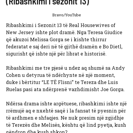
(Ribashkimi i sezonit 13)
Bravo/YouTube
Ribashkimi i Sezonit 13 të Real Housewives of
New Jersey ishte plot dramë. Nga Teresa Giudice
që akuzoi Melissa Gorga se i kishte thirrur
federatat e saj deri në të gjithë dramën e Bo Dietl,
sigurisht që ishte një për librat e historisë.
Ribashkimi me tre pjesë u ndez aq shumë sa Andy
Cohen u detyrua të ndërhynte në një moment,
duke i bërtitur “LE TË Flisni” te Tereza dhe Luis
Ruelas pasi ata ndërprenë vazhdimisht Joe Gorga.
Ndërsa drama ishte argëtuese, ribashkimi ishte një
rrëmujë aq e nxehtë saqë i la fansat të pyesnin për
të ardhmen e shfaqjes. Ne nuk presim një zgjidhje
të Terezës dhe Melisës, kështu që lind pyetja, kush
qëndron dhe kush shkon?