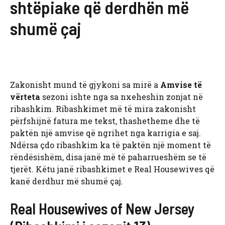
shtëpiake që derdhën më
shumë çaj
Zakonisht mund të gjykoni sa mirë a
Amvise të
vërteta
sezoni ishte nga sa nxeheshin zonjat në
ribashkim. Ribashkimet më të mira zakonisht
përfshijnë fatura me tekst, thashetheme dhe të
paktën një amvise që ngrihet nga karrigia e saj.
Ndërsa çdo ribashkim ka të paktën një moment të
rëndësishëm, disa janë më të paharrueshëm se të
tjerët. Këtu janë ribashkimet e Real Housewives që
kanë derdhur më shumë çaj.
Real Housewives of New Jersey