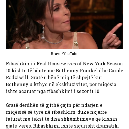
Bravo/YouTube
Ribashkimi i Real Housewives of New York Season
10 kishte të bënte me Bethenny Frankel dhe Carole
Radziwill. Gratë u bënë miq të shpejtë kur
Bethenny u kthye në ekskluzivitet, por miqësia
ishte acaruar nga ribashkimi i sezonit 10.
Gratë derdhën të gjithë çajin për ndarjen e
miqësisë së tyre në ribashkim, duke nxjerrë
faturat me tekst të disa shkëmbimeve që kishin
gjatë verës. Ribashkimi ishte sigurisht dramatik,