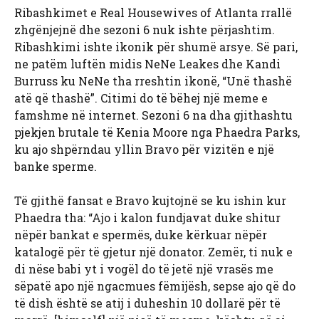
Ribashkimet e Real Housewives of Atlanta rrallë
zhgënjejnë dhe sezoni 6 nuk ishte përjashtim.
Ribashkimi ishte ikonik për shumë arsye. Së pari,
ne patëm luftën midis NeNe Leakes dhe Kandi
Burruss ku NeNe tha rreshtin ikonë, “Unë thashë
atë që thashë”. Citimi do të bëhej një meme e
famshme në internet. Sezoni 6 na dha gjithashtu
pjekjen brutale të Kenia Moore nga Phaedra Parks,
ku ajo shpërndau yllin Bravo për vizitën e një
banke sperme.
Të gjithë fansat e Bravo kujtojnë se ku ishin kur
Phaedra tha: “Ajo i kalon fundjavat duke shitur
nëpër bankat e spermës, duke kërkuar nëpër
katalogë për të gjetur një donator. Zemër, ti nuk e
di nëse babi yt i vogël do të jetë një vrasës me
sëpatë apo një ngacmues fëmijësh, sepse ajo që do
të dish është se atij i duheshin 10 dollarë për të