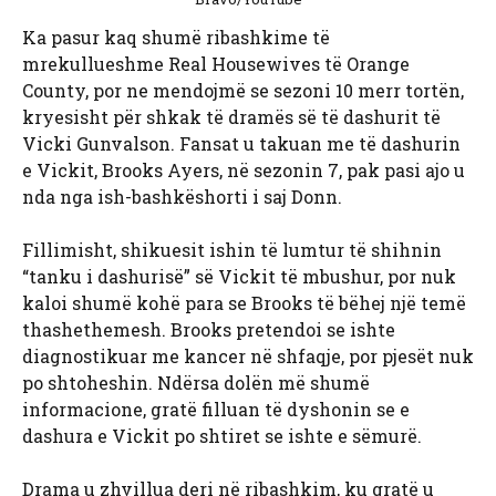
Ka pasur kaq shumë ribashkime të
mrekullueshme Real Housewives të Orange
County, por ne mendojmë se sezoni 10 merr tortën,
kryesisht për shkak të dramës së të dashurit të
Vicki Gunvalson. Fansat u takuan me të dashurin
e Vickit, Brooks Ayers, në sezonin 7, pak pasi ajo u
nda nga ish-bashkëshorti i saj Donn.
Fillimisht, shikuesit ishin të lumtur të shihnin
“tanku i dashurisë” së Vickit të mbushur, por nuk
kaloi shumë kohë para se Brooks të bëhej një temë
thashethemesh. Brooks pretendoi se ishte
diagnostikuar me kancer në shfaqje, por pjesët nuk
po shtoheshin. Ndërsa dolën më shumë
informacione, gratë filluan të dyshonin se e
dashura e Vickit po shtiret se ishte e sëmurë.
Drama u zhvillua deri në ribashkim, ku gratë u