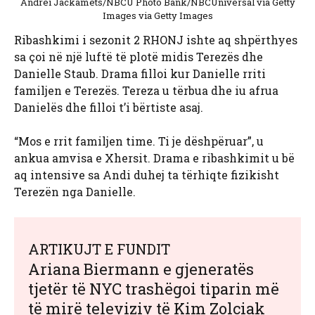
Andrei Jackamets/NBCU Photo Bank/NBCUniversal via Getty
Images via Getty Images
Ribashkimi i sezonit 2 RHONJ ishte aq shpërthyes
sa çoi në një luftë të plotë midis Terezës dhe
Danielle Staub. Drama filloi kur Danielle rriti
familjen e Terezës. Tereza u tërbua dhe iu afrua
Danielës dhe filloi t’i bërtiste asaj.
“Mos e rrit familjen time. Ti je dëshpëruar”, u
ankua amvisa e Xhersit. Drama e ribashkimit u bë
aq intensive sa Andi duhej ta tërhiqte fizikisht
Terezën nga Danielle.
ARTIKUJT E FUNDIT
Ariana Biermann e gjeneratës
tjetër të NYC trashëgoi tiparin më
të mirë televiziv të Kim Zolciak