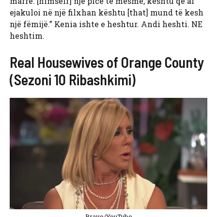
marrë. [himself] një picë të mesme, kështu që ai
ejakuloi në një filxhan kështu [that] mund të kesh
një fëmijë.” Kenia ishte e heshtur. Andi heshti. NE
heshtim.
Real Housewives of Orange County
(Sezoni 10 Ribashkimi)
Bravo/YouTube