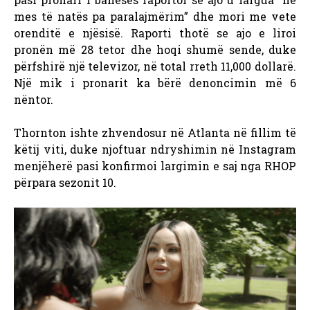
mes të natës pa paralajmërim” dhe mori me vete
orenditë e njësisë. Raporti thotë se ajo e liroi
pronën më 28 tetor dhe hoqi shumë sende, duke
përfshirë një televizor, në total rreth 11,000 dollarë.
Një mik i pronarit ka bërë denoncimin më 6
nëntor.
Thornton ishte zhvendosur në Atlanta në fillim të
këtij viti, duke njoftuar ndryshimin në Instagram
menjëherë pasi konfirmoi largimin e saj nga RHOP
përpara sezonit 10.