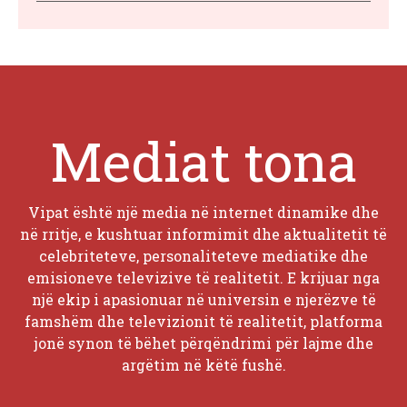
Mediat tona
Vipat është një media në internet dinamike dhe
në rritje, e kushtuar informimit dhe aktualitetit të
celebriteteve, personaliteteve mediatike dhe
emisioneve televizive të realitetit. E krijuar nga
një ekip i apasionuar në universin e njerëzve të
famshëm dhe televizionit të realitetit, platforma
jonë synon të bëhet përqëndrimi për lajme dhe
argëtim në këtë fushë.