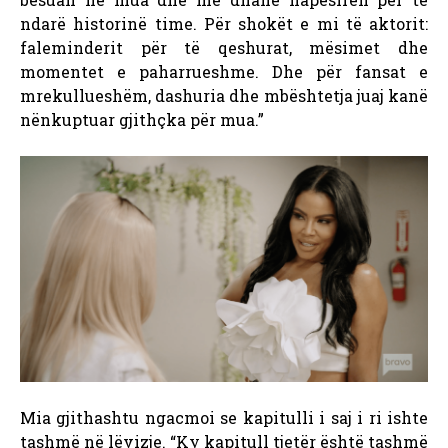
ndarë historinë time. Për shokët e mi të aktorit:
faleminderit për të qeshurat, mësimet dhe
momentet e paharrueshme. Dhe për fansat e
mrekullueshëm, dashuria dhe mbështetja juaj kanë
nënkuptuar gjithçka për mua.”
Mia gjithashtu ngacmoi se kapitulli i saj i ri ishte
tashmë në lëvizje. “Ky kapitull tjetër është tashmë