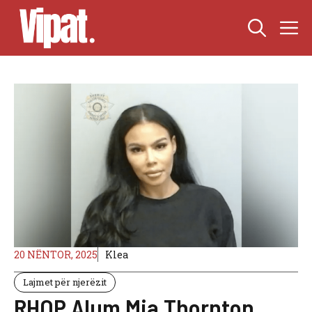
Skip
M
to
content
20 NËNTOR, 2025
Klea
Lajmet për njerëzit
RHOP Alum Mia Thornton