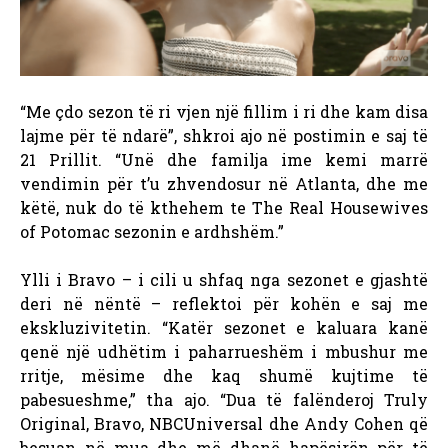
“Me çdo sezon të ri vjen një fillim i ri dhe kam disa
lajme për të ndarë”, shkroi ajo në postimin e saj të
21 Prillit. “Unë dhe familja ime kemi marrë
vendimin për t’u zhvendosur në Atlanta, dhe me
këtë, nuk do të kthehem te The Real Housewives
of Potomac sezonin e ardhshëm.”
Ylli i Bravo – i cili u shfaq nga sezonet e gjashtë
deri në nëntë – reflektoi për kohën e saj me
ekskluzivitetin. “Katër sezonet e kaluara kanë
qenë një udhëtim i paharrueshëm i mbushur me
rritje, mësime dhe kaq shumë kujtime të
pabesueshme,” tha ajo. “Dua të falënderoj Truly
Original, Bravo, NBCUniversal dhe Andy Cohen që
besuan në mua dhe më dhanë hapësirën për të