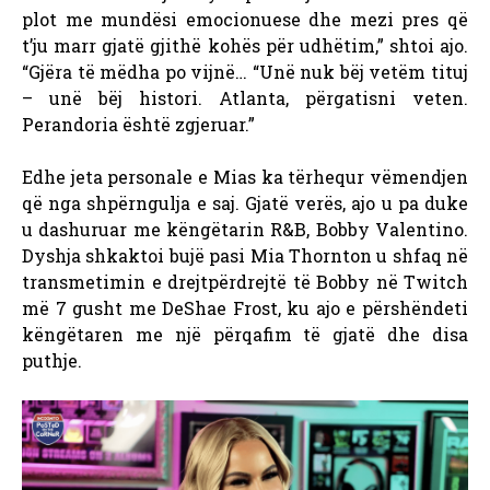
plot me mundësi emocionuese dhe mezi pres që
t’ju marr gjatë gjithë kohës për udhëtim,” shtoi ajo.
“Gjëra të mëdha po vijnë… “Unë nuk bëj vetëm tituj
– unë bëj histori. Atlanta, përgatisni veten.
Perandoria është zgjeruar.”
Edhe jeta personale e Mias ka tërhequr vëmendjen
që nga shpërngulja e saj. Gjatë verës, ajo u pa duke
u dashuruar me këngëtarin R&B, Bobby Valentino.
Dyshja shkaktoi bujë pasi Mia Thornton u shfaq në
transmetimin e drejtpërdrejtë të Bobby në Twitch
më 7 gusht me DeShae Frost, ku ajo e përshëndeti
këngëtaren me një përqafim të gjatë dhe disa
puthje.