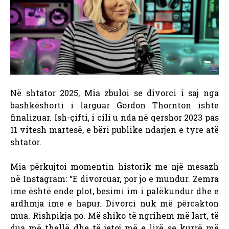
Në shtator 2025, Mia zbuloi se divorci i saj nga
bashkëshorti i larguar Gordon Thornton ishte
finalizuar. Ish-çifti, i cili u nda në qershor 2023 pas
11 vitesh martesë, e bëri publike ndarjen e tyre atë
shtator.
Mia përkujtoi momentin historik me një mesazh
në Instagram: “E divorcuar, por jo e mundur. Zemra
ime është ende plot, besimi im i palëkundur dhe e
ardhmja ime e hapur. Divorci nuk më përcakton
mua. Rishpikja po. Më shiko të ngrihem më lart, të
dua më thellë dhe të jetoj më e lirë se kurrë më