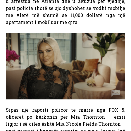
u arrestua në Atlanta dhe u akuzua për vjedhje,
pasi policia thotë se ajo dyshohet se vodhi mobilje
me vlerë më shumë se 11,000 dollarë nga një
apartament i mobiluar me qira.
Sipas një raporti policor të marrë nga FOX 5,
oficerët po kërkonin për Mia Thornton – emri
ligjor i së cilës është Mia Nicole Fields-Thornton –
pasi pronari i banesës raportoi se ajo u largua “në