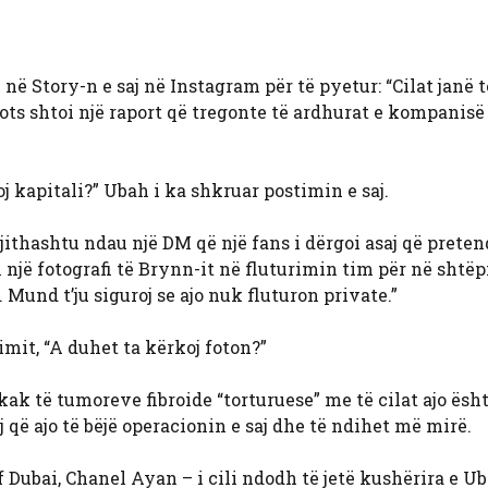
ë Story-n e saj në Instagram për të pyetur: “Cilat janë t
bots shtoi një raport që tregonte të ardhurat e kompanisë
j kapitali?” Ubah i ka shkruar postimin e saj.
ithashtu ndau një DM që një fans i dërgoi asaj që preten
një fotografi të Brynn-it në fluturimin tim për në shtëp
. Mund t’ju siguroj se ajo nuk fluturon private.”
mit, “A duhet ta kërkoj foton?”
ak të tumoreve fibroide “torturuese” me të cilat ajo ësh
ë ajo të bëjë operacionin e saj dhe të ndihet më mirë.
f Dubai, Chanel Ayan – i cili ndodh të jetë kushërira e Ub