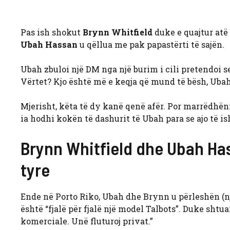
Pas ish shokut
Brynn Whitfield
duke e quajtur atë 
Ubah Hassan
u qëllua me pak papastërti të sajën.
Ubah zbuloi një DM nga një burim i cili pretendoi s
Vërtet? Kjo është më e keqja që mund të bësh, Uba
Mjerisht, këta të dy kanë qenë afër. Por marrëdhën
ia hodhi kokën të dashurit të Ubah para se ajo të is
Brynn Whitfield dhe Ubah Has
tyre
Ende në Porto Riko, Ubah dhe Brynn u përleshën (nj
është “fjalë për fjalë një model Talbots”. Duke shtua
komerciale. Unë fluturoj privat.”