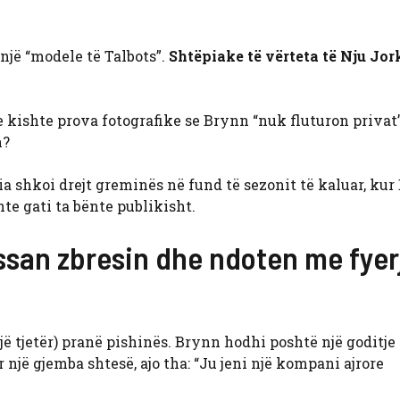
një “modele të Talbots”.
Shtëpiake të vërteta të Nju Jor
e kishte prova fotografike se Brynn “nuk fluturon privat”
h?
ia shkoi drejt greminës në fund të sezonit të kaluar, ku
hte gati ta bënte publikisht.
san zbresin dhe ndoten me fyer
ë tjetër) pranë pishinës. Brynn hodhi poshtë një goditje
r një gjemba shtesë, ajo tha: “Ju jeni një kompani ajrore