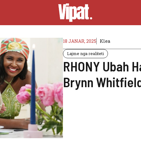
18 JANAR, 2025
Klea
Lajme nga realiteti
RHONY Ubah Ha
Brynn Whitfiel