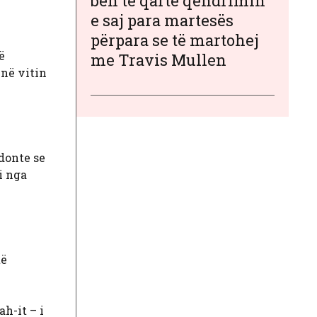
bën të qartë qëndrimin
e saj para martesës
përpara se të martohej
ë
me Travis Mullen
 në vitin
donte se
i nga
të
ah-it – i