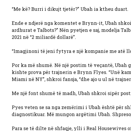
“Me kë? Burri i dikujt tjetër?” Ubah ia ktheu duart.
Ende e ndjerë nga komentet e Brynn-it, Ubah shkoi n
ardhurat e Talbots?” Nën pyetjen e saj, modelja Tal
2021 në “2 miliardë dollarë”.
“Imagjinoni të jeni fytyra e një kompanie me atë llo
Por ka më shumë. Në një postim të veçantë, Ubah gj
kishte prova për trajnerin e Brynn Flyes. “Unë kam 
Miami në NY”, shkroi fansja, “dhe ajo u ul në trajner
Me një font shumë të madh, Ubah shkroi sipër posti
Pyes veten se sa nga zemërimi i Ubah është për shk
diagnostikuar. Më mungon argëtimi Ubah. Shpresoj q
Para se të dilte në shfaqje, ylli i Real Housewives o