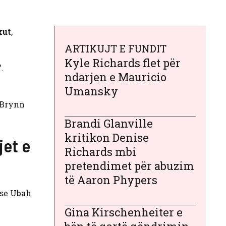
kut
,
ARTIKUJT E FUNDIT
Kyle Richards flet për
.
ndarjen e Mauricio
Umansky
r Brynn
Brandi Glanville
kritikon Denise
jet e
Richards mbi
pretendimet për abuzim
të Aaron Phypers
 se Ubah
Gina Kirschenheiter e