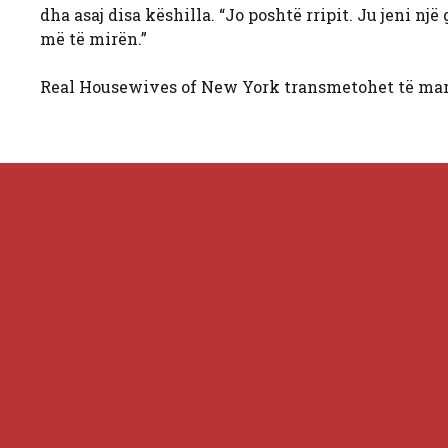
dha asaj disa këshilla. “Jo poshtë rripit. Ju jeni një
më të mirën.”
Real Housewives of New York transmetohet të mart