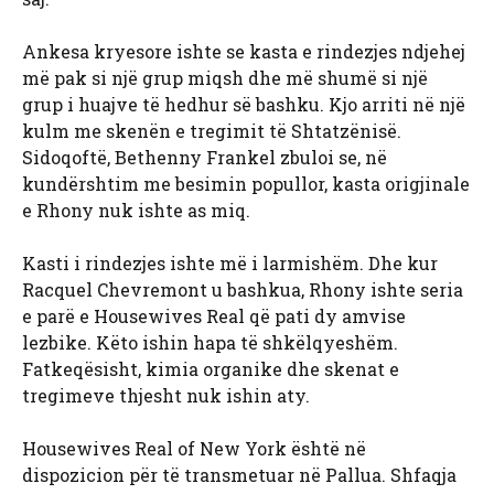
Ankesa kryesore ishte se kasta e rindezjes ndjehej
më pak si një grup miqsh dhe më shumë si një
grup i huajve të hedhur së bashku. Kjo arriti në një
kulm me skenën e tregimit të Shtatzënisë.
Sidoqoftë, Bethenny Frankel zbuloi se, në
kundërshtim me besimin popullor, kasta origjinale
e Rhony nuk ishte as miq.
Kasti i rindezjes ishte më i larmishëm. Dhe kur
Racquel Chevremont u bashkua, Rhony ishte seria
e parë e Housewives Real që pati dy amvise
lezbike. Këto ishin hapa të shkëlqyeshëm.
Fatkeqësisht, kimia organike dhe skenat e
tregimeve thjesht nuk ishin aty.
Housewives Real of New York është në
dispozicion për të transmetuar në Pallua. Shfaqja