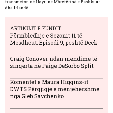
transmeton në Hayu në Mbretërinë e Bashkuar
dhe Irlandë.
ARTIKUJT E FUNDIT
Përmbledhje e Sezonit 11 të
Mesdheut, Episodi 9, poshtë Deck
Craig Conover ndan mendime të
sinqerta në Paige DeSorbo Split
Komentet e Maura Higgins-it
DWTS Përgjigje e menjëhershme
nga Gleb Savchenko