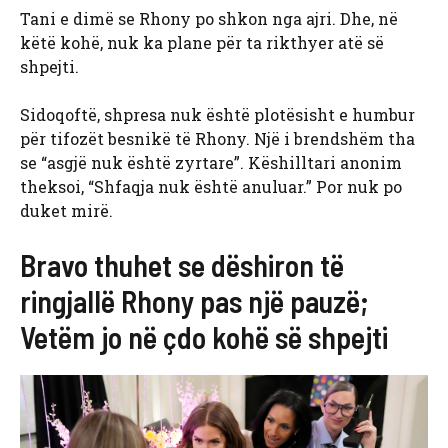
Tani e dimë se Rhony po shkon nga ajri. Dhe, në
këtë kohë, nuk ka plane për ta rikthyer atë së
shpejti.
Sidoqoftë, shpresa nuk është plotësisht e humbur
për tifozët besnikë të Rhony. Një i brendshëm tha
se “asgjë nuk është zyrtare”. Këshilltari anonim
theksoi, “Shfaqja nuk është anuluar.” Por nuk po
duket mirë.
Bravo thuhet se dëshiron të
ringjallë Rhony pas një pauzë;
Vetëm jo në çdo kohë së shpejti