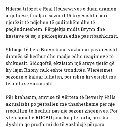
Ndërsa tifozët e Real Housewives e duan dramën
argëtuese, finalja e sezonit 15 kryesisht i bëri
njerëzit të ndjehen të çuditshëm dhe të
paqëndrueshëm. Përpjekja midis Brynn dhe
kastave të saj u përkeqësua edhe pas ribashkimit.
Shfaqje të tjera Bravo kanë vazhduar pavarësisht
dramës së hedhur dhe madje edhe reagimeve të
shikuesit. Sidoqoftë, ekziston një arsye tjetër që
ky lajm Rhony nuk është tronditës. Vlerësimet
sezonin e kaluar luhatën, por ishin kryesisht më
të ulëta se zakonisht.
Për krahasim, amvise të vërteta të Beverly Hills
aktualisht po përballen me thashetheme për një
rregullim të hedhur pas një sezoni zhgënjyes. Por
vlerësimet e RHOBH janë kaq të forta, nuk ka
dyshim që prodhimi do të vazhdojë përpara.