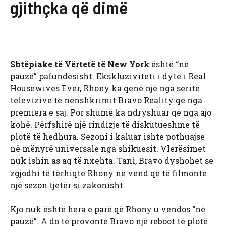
gjithçka që dimë
Shtëpiake të Vërtetë të New York
është “në
pauzë” pafundësisht. Ekskluziviteti i dytë i Real
Housewives Ever, Rhony ka qenë një nga seritë
televizive të nënshkrimit Bravo Reality që nga
premiera e saj. Por shumë ka ndryshuar që nga ajo
kohë. Përfshirë një rindizje të diskutueshme të
plotë të hedhura. Sezoni i kaluar ishte pothuajse
në mënyrë universale nga shikuesit. Vlerësimet
nuk ishin as aq të nxehta. Tani, Bravo dyshohet se
zgjodhi të tërhiqte Rhony në vend që të filmonte
një sezon tjetër si zakonisht.
Kjo nuk është hera e parë që Rhony u vendos “në
pauzë”. A do të provonte Bravo një reboot të plotë