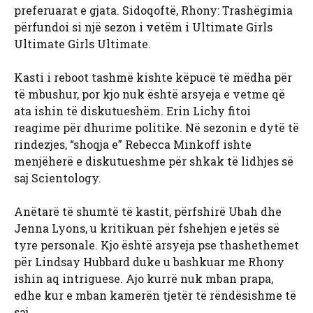
preferuarat e gjata. Sidoqoftë, Rhony: Trashëgimia
përfundoi si një sezon i vetëm i Ultimate Girls
Ultimate Girls Ultimate.
Kasti i reboot tashmë kishte këpucë të mëdha për
të mbushur, por kjo nuk është arsyeja e vetme që
ata ishin të diskutueshëm. Erin Lichy fitoi
reagime për dhurime politike. Në sezonin e dytë të
rindezjes, “shoqja e” Rebecca Minkoff ishte
menjëherë e diskutueshme për shkak të lidhjes së
saj Scientology.
Anëtarë të shumtë të kastit, përfshirë Ubah dhe
Jenna Lyons, u kritikuan për fshehjen e jetës së
tyre personale. Kjo është arsyeja pse thashethemet
për Lindsay Hubbard duke u bashkuar me Rhony
ishin aq intriguese. Ajo kurrë nuk mban prapa,
edhe kur e mban kamerën tjetër të rëndësishme të
saj.