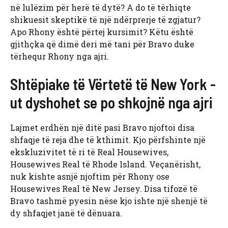
në lulëzim për herë të dytë? A do të tërhiqte
shikuesit skeptikë të një ndërprerje të zgjatur?
Apo Rhony është përtej kursimit? Këtu është
gjithçka që dimë deri më tani për Bravo duke
tërhequr Rhony nga ajri.
Shtëpiake të Vërtetë të New York -
ut dyshohet se po shkojnë nga ajri
Lajmet erdhën një ditë pasi Bravo njoftoi disa
shfaqje të reja dhe të kthimit. Kjo përfshinte një
ekskluzivitet të ri të Real Housewives,
Housewives Real të Rhode Island. Veçanërisht,
nuk kishte asnjë njoftim për Rhony ose
Housewives Real të New Jersey. Disa tifozë të
Bravo tashmë pyesin nëse kjo ishte një shenjë të
dy shfaqjet janë të dënuara.