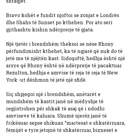
shfaqjet.
Bravo kohët e fundit njoftoi se zonjat e Londrës
dhe Shahs të Sunset po kthehen. Por ato seri
gjithashtu kishin ndërprerje të gjata.
Një tjetër i brendshëm theksoi se nëse Rhony
përfundimisht kthehet, ka të ngjarë që nuk do të
jetë me të njëjtën kast. Sidoqoftë, hedhja është një
arsye që Rhony është në ndërprerje të pacaktuar.
Rezulton, hedhja e amvise të reja të reja të New
York -ut dëshmon të jetë një sfidë.
Siç shpjegoi një i brendshëm, anëtarët e
mundshëm të kastit janë në mëdyshje të
regjistrohen për shkak të asaj që i ndodhi
amviseve të kaluara. Shumë njerëz janë të
frikësuar sepse shikuan “martesat e shkatërruara,
fëmijët e tyre jetojnë të shkatërruar, bizneset e