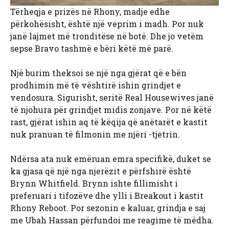
Tërheqja e prizës në Rhony, madje edhe
përkohësisht, është një veprim i madh. Por nuk
janë lajmet më tronditëse në botë. Dhe jo vetëm
sepse Bravo tashmë e bëri këtë më parë.
Një burim theksoi se një nga gjërat që e bën
prodhimin më të vështirë ishin grindjet e
vendosura. Sigurisht, seritë Real Housewives janë
të njohura për grindjet midis zonjave. Por në këtë
rast, gjërat ishin aq të këqija që anëtarët e kastit
nuk pranuan të filmonin me njëri -tjetrin.
Ndërsa ata nuk emëruan emra specifikë, duket se
ka gjasa që një nga njerëzit e përfshirë është
Brynn Whitfield. Brynn ishte fillimisht i
preferuari i tifozëve dhe ylli i Breakout i kastit
Rhony Reboot. Por sezonin e kaluar, grindja e saj
me Ubah Hassan përfundoi me reagime të mëdha.