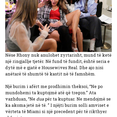
Nëse Rhony nuk anulohet zyrtarisht, mund të ketë
një ringjallje tjetër. Në fund të fundit, është seria e
dytë më e gjatë e Housewives Real. Dhe ajo nisi
anëtarë të shumtë të kastit në të famshëm.
Një burim i afërt me prodhimin theksoi, “Ne po
mundohemi ta kuptojmë atë që tregon.” Ata
vazhduan, “Ne
dua
për ta kuptuar. Ne mendojmë se
ka akoma jetë në të. ” I njëjti burim solli amviset e
vërteta të Miami si një precedent për të rikthyer