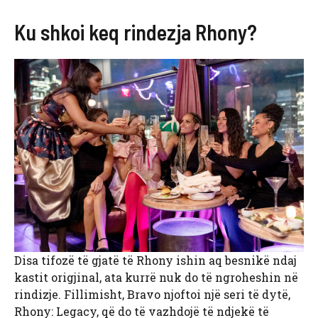
Ku shkoi keq rindezja Rhony?
Disa tifozë të gjatë të Rhony ishin aq besnikë ndaj
kastit origjinal, ata kurrë nuk do të ngroheshin në
rindizje. Fillimisht, Bravo njoftoi një seri të dytë,
Rhony: Legacy, që do të vazhdojë të ndjekë të