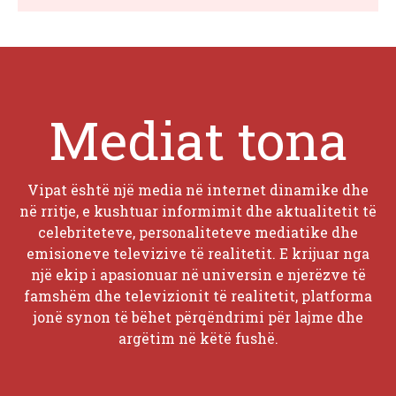
Mediat tona
Vipat është një media në internet dinamike dhe
në rritje, e kushtuar informimit dhe aktualitetit të
celebriteteve, personaliteteve mediatike dhe
emisioneve televizive të realitetit. E krijuar nga
një ekip i apasionuar në universin e njerëzve të
famshëm dhe televizionit të realitetit, platforma
jonë synon të bëhet përqëndrimi për lajme dhe
argëtim në këtë fushë.