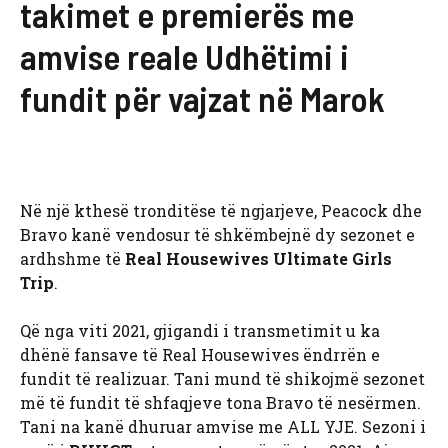
takimet e premierës me
amvise reale Udhëtimi i
fundit për vajzat në Marok
Në një kthesë tronditëse të ngjarjeve, Peacock dhe
Bravo kanë vendosur të shkëmbejnë dy sezonet e
ardhshme të
Real Housewives Ultimate Girls
Trip
.
Që nga viti 2021, gjigandi i transmetimit u ka
dhënë fansave të Real Housewives ëndrrën e
fundit të realizuar. Tani mund të shikojmë sezonet
më të fundit të shfaqjeve tona Bravo të nesërmen.
Tani na kanë dhuruar amvise me ALL YJE. Sezoni i