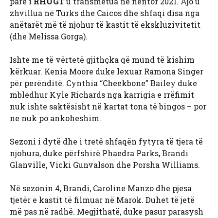
parë i
RHUGT
u transmetua në nëntor 2021. Ajo u
zhvillua në Turks dhe Caicos dhe shfaqi disa nga
anëtarët më të njohur të kastit të ekskluzivitetit
(dhe Melissa Gorga).
Ishte me të vërtetë gjithçka që mund të kishim
kërkuar. Kenia Moore duke lexuar Ramona Singer
për perënditë. Cynthia “Cheekbone” Bailey duke
mbledhur Kyle Richards nga karrigia e rrëfimit
nuk ishte saktësisht në kartat tona të bingos – por
ne nuk po ankoheshim.
Sezoni i dytë dhe i tretë shfaqën fytyra të tjera të
njohura, duke përfshirë Phaedra Parks, Brandi
Glanville, Vicki Gunvalson dhe Porsha Williams.
Në sezonin 4, Brandi, Caroline Manzo dhe pjesa
tjetër e kastit të filmuar në Marok. Duhet të jetë
më pas në radhë. Megjithatë, duke pasur parasysh