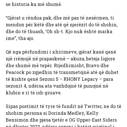
se historia ka më shumë.
“Gjërat u rëndua pak, dhe më pas të nesërmen, ti
mendon për këtë dhe atë që njerëzit do të shohin,
dhe do të thuash, ‘Oh sh-t. Kjo nuk është marka
ime”, tha ajo.
Që nga përfundimi i xhirimeve, gjërat kanë qenë
një rrëmujë në prapaskenë – akuza, beteja ligjore
dhe shumë më tepër. Rrjedhimisht, Bravo dhe
Peacock po zgjedhin të transmetojnë atë që duhet
të kishte qenë Sezoni 5 – RHONY Legacy – para
sezonit 4, ndërsa ata vazhdojnë të punojnë në
klubin e ri të ish-gruave.
Sipas postimit të tyre të fundit në Twitter, ne do të
shohim persona si Dorinda Medley, Kelly
Bensimon dhe pjesa tjetër e OG Upper-East Siders
në dhjetor 2023, ndërsa sezoni i katërt origjinal i