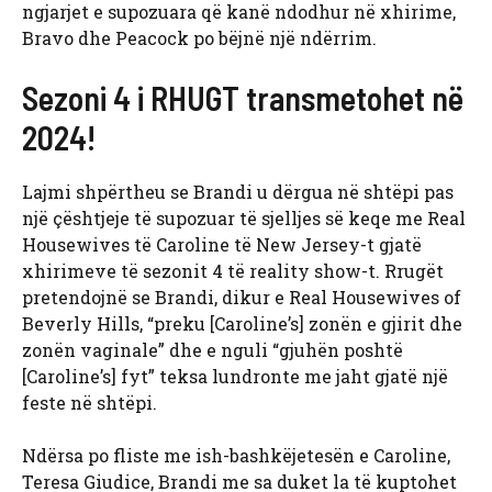
ngjarjet e supozuara që kanë ndodhur në xhirime,
Bravo dhe Peacock po bëjnë një ndërrim.
Sezoni 4 i RHUGT transmetohet në
2024!
Lajmi shpërtheu se Brandi u dërgua në shtëpi pas
një çështjeje të supozuar të sjelljes së keqe me Real
Housewives të Caroline të New Jersey-t gjatë
xhirimeve të sezonit 4 të reality show-t. Rrugët
pretendojnë se Brandi, dikur e Real Housewives of
Beverly Hills, “preku [Caroline’s] zonën e gjirit dhe
zonën vaginale” dhe e nguli “gjuhën poshtë
[Caroline’s] fyt” teksa lundronte me jaht gjatë një
feste në shtëpi.
Ndërsa po fliste me ish-bashkëjetesën e Caroline,
Teresa Giudice, Brandi me sa duket la të kuptohet