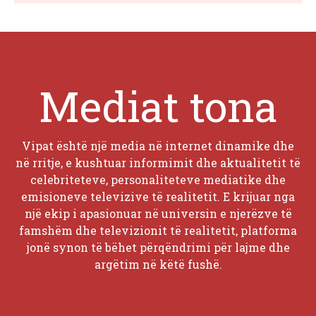
Mediat tona
Vipat është një media në internet dinamike dhe
në rritje, e kushtuar informimit dhe aktualitetit të
celebriteteve, personaliteteve mediatike dhe
emisioneve televizive të realitetit. E krijuar nga
një ekip i apasionuar në universin e njerëzve të
famshëm dhe televizionit të realitetit, platforma
jonë synon të bëhet përqëndrimi për lajme dhe
argëtim në këtë fushë.