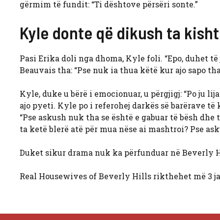
gërmim të fundit: “Ti dështove përsëri sonte.”
Kyle donte që dikush ta kish
Pasi Erika doli nga dhoma, Kyle foli. “Epo, duhet të 
Beauvais tha: “Pse nuk ia thua këtë kur ajo sapo th
Kyle, duke u bërë i emocionuar, u përgjigj: “Po ju li
ajo pyeti. Kyle po i referohej darkës së barërave t
“Pse askush nuk tha se është e gabuar të bësh dhe
ta ketë blerë atë për mua nëse ai mashtroi? Pse as
Duket sikur drama nuk ka përfunduar në Beverly H
Real Housewives of Beverly Hills rikthehet më 3 ja