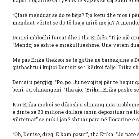
hapur llogarinë OnlyFans të vajzës së saj Sami She
“Çfarë menduat se do të bëja? Eja këtu dhe mos i p
menduat vërtet se do të luaja mirë me ju? A mendoni
Denisi mblodhi forcat dhe i tha Erikës: “Ti je një gr
“Mendoj se është e mrekullueshme. Unë vetëm dua t
Më pas Erika theksoi se të gjithë në barbekjunë e D
gjithashtu i kujtoi Denisit se i kërkoi falje. Erika sh
Denisi u përgjigj: “Po, po. Ju nevojitej për të hequr 
bëni. Ju shmangeni, “tha ajo. “Erika…Erika pusho së
Kur Erika mohoi se dikush u shmang nga problemet e 
e dinte se 20 milionë dollarë ishin depozituar në ll
vërtetuar” se nuk i janë shtuar para në llogarinë e s
“Oh, Denise, dreq. E kam pasur”, tha Erika. “Ju patë 