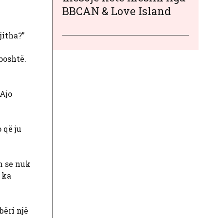
BBCAN & Love Island
jitha?”
 poshtë.
 Ajo
 që ju
on se nuk
 ka
bëri një