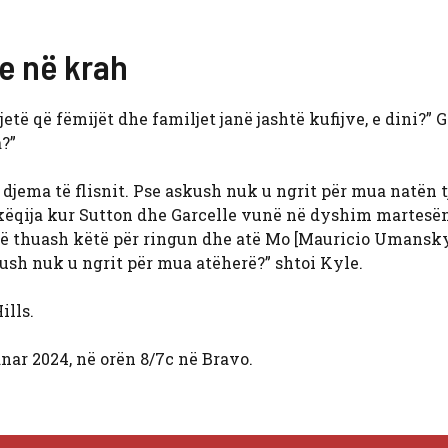
te në krah
jetë që fëmijët dhe familjet janë jashtë kufijve, e dini?” 
a?”
ja djema të flisnit. Pse askush nuk u ngrit për mua natën t
ë këqija kur Sutton dhe Garcelle vunë në dyshim martesën 
 të thuash këtë për ringun dhe atë Mo [Mauricio Umansk
kush nuk u ngrit për mua atëherë?” shtoi Kyle.
ills.
nar 2024, në orën 8/7c në Bravo.