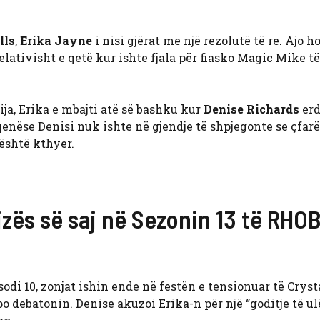
lls
,
Erika Jayne
i nisi gjërat me një rezolutë të re. Ajo h
elativisht e qetë kur ishte fjala për fiasko Magic Mike t
ja, Erika e mbajti atë së bashku kur
Denise Richards
erd
qenëse Denisi nuk ishte në gjendje të shpjegonte se çfar
është kthyer.
ajzës së saj në Sezonin 13 të RHO
odi 10, zonjat ishin ende në festën e tensionuar të Crys
 debatonin. Denise akuzoi Erika-n për një “goditje të ul