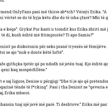
en.
ërmend OnlyFans pasi më thirre ab*tch? Vërejti Erika. “A
 vërtet se do të hyja këtu dhe do të isha çfarë? Mbi të g
ua e keqe”. Gryka! Por kasti u trondit kur Erika zbriti më
ë di, kush është më fitimprurës? Ti apo Samiu?”
enisit po diskutonin për seks pranë tryezës së fëmijëve.
toi se ajo “nuk e donte këtë luftë”.
qafe gjithçka tjetër që po ndodh në jetën tuaj. Kjo është ajo
 qeni kaq mospërfillëse.”
saj ligjore, Denise u përgjigj: “Dhe ti je ajo që pretend
ogarinë tënde të f*cking”. Pasi i tha Denisit se “qeveria e
aj, Erika mbaroi.
shansin tuaj një javë më parë. Ti deshtove.” Erika më pas 