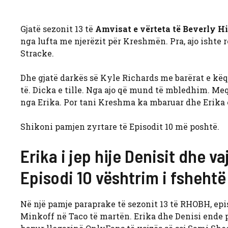
Gjatë sezonit 13 të
Amvisat e vërteta të Beverly Hi
nga lufta me njerëzit për Kreshmën. Pra, ajo ishte r
Stracke.
Dhe gjatë darkës së Kyle Richards me barërat e këqi
të. Dicka e tille. Nga ajo që mund të mbledhim. Me
nga Erika. Por tani Kreshma ka mbaruar dhe Erika 
Shikoni pamjen zyrtare të Episodit 10 më poshtë.
Erika i jep hije Denisit dhe v
Episodi 10 vështrim i fshehtë
Në një pamje paraprake të sezonit 13 të RHOBH, epis
Minkoff në Taco të martën. Erika dhe Denisi ende po