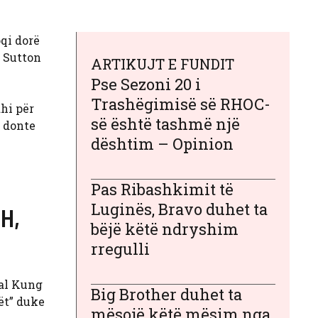
oqi dorë
ë Sutton
ARTIKUJT E FUNDIT
Pse Sezoni 20 i
Trashëgimisë së RHOC-
hi për
së është tashmë një
ë donte
dështim – Opinion
Pas Ribashkimit të
Luginës, Bravo duhet ta
BH,
bëjë këtë ndryshim
rregulli
tal Kung
Big Brother duhet ta
ët” duke
mësojë këtë mësim nga