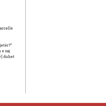
Garcelle
jetër?”
e saj.
y] duhet