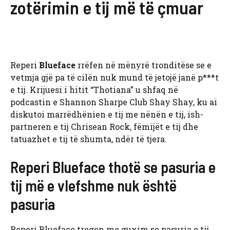
zotërimin e tij më të çmuar
Reperi
Blueface
rrëfen në mënyrë tronditëse se e
vetmja gjë pa të cilën nuk mund të jetojë janë p***t
e tij. Krijuesi i hitit “Thotiana” u shfaq në
podcastin e Shannon Sharpe Club Shay Shay, ku ai
diskutoi marrëdhënien e tij me nënën e tij, ish-
partneren e tij Chrisean Rock, fëmijët e tij dhe
tatuazhet e tij të shumta, ndër të tjera.
Reperi Blueface thotë se pasuria e
tij më e vlefshme nuk është
pasuria
Reperi Blueface tregon me guxim se pasuria e tij