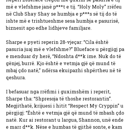
më e vlefshme janë p***t e tij. “Holy Moly” rrëfeu
në Club Shay Shay se humbja e p***s së tij do të
ishte më e trishtueshme sesa humbja e pasurisë,
biznesit apo edhe lidhjeve familjare.
Sharpe e pyeti reperin 28-vjeçar: “Cila është
pasuria juaj më e vlefshme?” Blueface u përgjigj pa
e menduar dy herë, “Ndoshta d**k ime. Nuk do të
gënjej, burrë. Kjo është e vetmja gjë që mund të
mbaj çdo natë,” ndërsa ekuipazhi shpërtheu në të
qeshura.
I befasuar nga rrëfimi i guximshëm i reperit,
Sharpe tha: “Shpresoja të thoshe restorantin”.
Megjithatë, krijuesi i hitit “Respect My Cryppin” u
përgjigj: “Është e vetmja gjë që mund të mbash çdo
natë. Kur ai restorant u largua, Shannon, unë ende
e marr d**k. Nëse e humbas të gjithë sonte, e kam