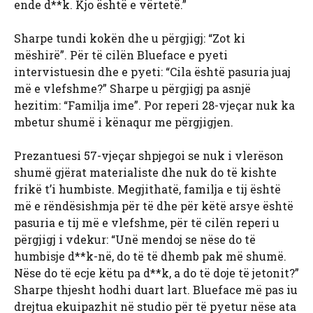
ende d**k. Kjo është e vërtetë.”
Sharpe tundi kokën dhe u përgjigj: “Zot ki
mëshirë”. Për të cilën Blueface e pyeti
intervistuesin dhe e pyeti: “Cila është pasuria juaj
më e vlefshme?” Sharpe u përgjigj pa asnjë
hezitim: “Familja ime”. Por reperi 28-vjeçar nuk ka
mbetur shumë i kënaqur me përgjigjen.
Prezantuesi 57-vjeçar shpjegoi se nuk i vlerëson
shumë gjërat materialiste dhe nuk do të kishte
frikë t’i humbiste. Megjithatë, familja e tij është
më e rëndësishmja për të dhe për këtë arsye është
pasuria e tij më e vlefshme, për të cilën reperi u
përgjigj i vdekur: “Unë mendoj se nëse do të
humbisje d**k-në, do të të dhemb pak më shumë.
Nëse do të ecje këtu pa d**k, a do të doje të jetonit?”
Sharpe thjesht hodhi duart lart. Blueface më pas iu
drejtua ekuipazhit në studio për të pyetur nëse ata