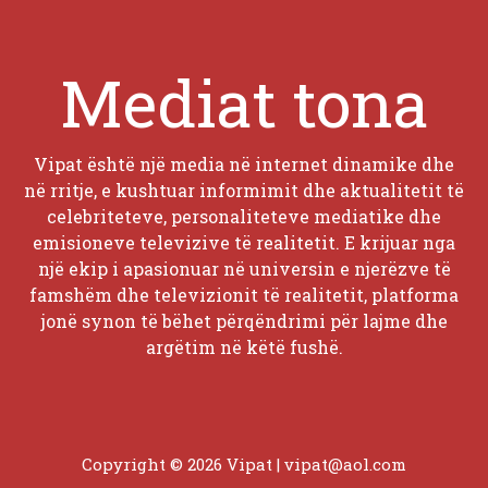
Mediat tona
Vipat është një media në internet dinamike dhe
në rritje, e kushtuar informimit dhe aktualitetit të
celebriteteve, personaliteteve mediatike dhe
emisioneve televizive të realitetit. E krijuar nga
një ekip i apasionuar në universin e njerëzve të
famshëm dhe televizionit të realitetit, platforma
jonë synon të bëhet përqëndrimi për lajme dhe
argëtim në këtë fushë.
Copyright © 2026 Vipat |
vipat@aol.com