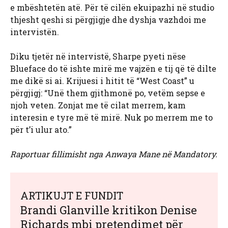
e mbështetën atë. Për të cilën ekuipazhi në studio
thjesht qeshi si përgjigje dhe dyshja vazhdoi me
intervistën.
Diku tjetër në intervistë, Sharpe pyeti nëse
Blueface do të ishte mirë me vajzën e tij që të dilte
me dikë si ai. Krijuesi i hitit të “West Coast” u
përgjigj: “Unë them gjithmonë po, vetëm sepse e
njoh veten. Zonjat me të cilat merrem, kam
interesin e tyre më të mirë. Nuk po merrem me to
për t’i ulur ato.”
Raportuar fillimisht nga Anwaya Mane në Mandatory.
ARTIKUJT E FUNDIT
Brandi Glanville kritikon Denise
Richards mbi pretendimet për