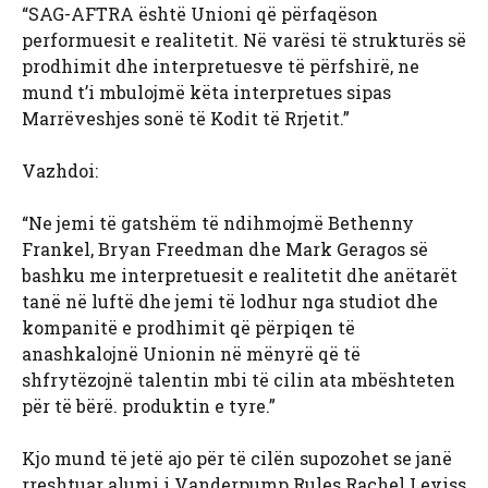
“SAG-AFTRA është Unioni që përfaqëson
performuesit e realitetit. Në varësi të strukturës së
prodhimit dhe interpretuesve të përfshirë, ne
mund t’i mbulojmë këta interpretues sipas
Marrëveshjes sonë të Kodit të Rrjetit.”
Vazhdoi:
“Ne jemi të gatshëm të ndihmojmë Bethenny
Frankel, Bryan Freedman dhe Mark Geragos së
bashku me interpretuesit e realitetit dhe anëtarët
tanë në luftë dhe jemi të lodhur nga studiot dhe
kompanitë e prodhimit që përpiqen të
anashkalojnë Unionin në mënyrë që të
shfrytëzojnë talentin mbi të cilin ata mbështeten
për të bërë. produktin e tyre.”
Kjo mund të jetë ajo për të cilën supozohet se janë
rreshtuar alumi i Vanderpump Rules Rachel Leviss