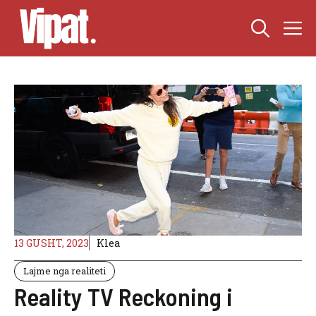
Skip
M
to
content
13 GUSHT, 2023
Klea
Lajme nga realiteti
Reality TV Reckoning i