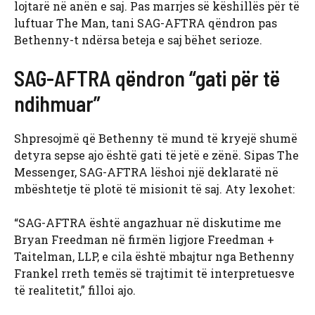
lojtarë në anën e saj. Pas marrjes së këshillës për të
luftuar The Man, tani SAG-AFTRA qëndron pas
Bethenny-t ndërsa beteja e saj bëhet serioze.
SAG-AFTRA qëndron “gati për të
ndihmuar”
Shpresojmë që Bethenny të mund të kryejë shumë
detyra sepse ajo është gati të jetë e zënë. Sipas The
Messenger, SAG-AFTRA lëshoi ​​një deklaratë në
mbështetje të plotë të misionit të saj. Aty lexohet:
“SAG-AFTRA është angazhuar në diskutime me
Bryan Freedman në firmën ligjore Freedman +
Taitelman, LLP, e cila është mbajtur nga Bethenny
Frankel rreth temës së trajtimit të interpretuesve
të realitetit,” filloi ajo.