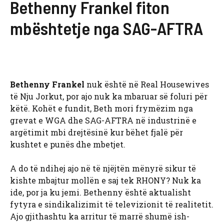
Bethenny Frankel fiton
mbështetje nga SAG-AFTRA
Bethenny Frankel
nuk është në Real Housewives
të Nju Jorkut, por ajo nuk ka mbaruar së foluri për
këtë. Kohët e fundit, Beth mori frymëzim nga
grevat e WGA dhe SAG-AFTRA në industrinë e
argëtimit mbi drejtësinë kur bëhet fjalë për
kushtet e punës dhe mbetjet.
A do të ndihej ajo në të njëjtën mënyrë sikur të
kishte mbajtur mollën e saj tek RHONY? Nuk ka
ide, por ja ku jemi. Bethenny është aktualisht
fytyra e sindikalizimit të televizionit të realitetit.
Ajo gjithashtu ka arritur të marrë shumë ish-