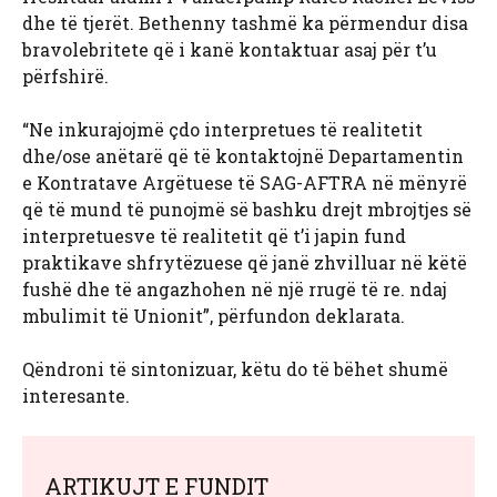
dhe të tjerët. Bethenny tashmë ka përmendur disa
bravolebritete që i kanë kontaktuar asaj për t’u
përfshirë.
“Ne inkurajojmë çdo interpretues të realitetit
dhe/ose anëtarë që të kontaktojnë Departamentin
e Kontratave Argëtuese të SAG-AFTRA në mënyrë
që të mund të punojmë së bashku drejt mbrojtjes së
interpretuesve të realitetit që t’i japin fund
praktikave shfrytëzuese që janë zhvilluar në këtë
fushë dhe të angazhohen në një rrugë të re. ndaj
mbulimit të Unionit”, përfundon deklarata.
Qëndroni të sintonizuar, këtu do të bëhet shumë
interesante.
ARTIKUJT E FUNDIT