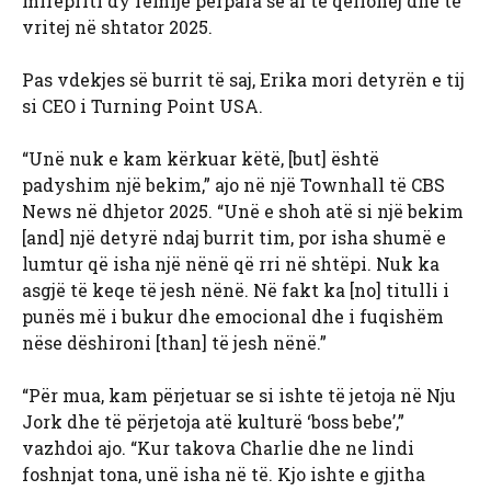
mirëpriti dy fëmijë përpara se ai të qëllohej dhe të
vritej në shtator 2025.
Pas vdekjes së burrit të saj, Erika mori detyrën e tij
si CEO i Turning Point USA.
“Unë nuk e kam kërkuar këtë, [but] është
padyshim një bekim,” ajo në një Townhall të CBS
News në dhjetor 2025. “Unë e shoh atë si një bekim
[and] një detyrë ndaj burrit tim, por isha shumë e
lumtur që isha një nënë që rri në shtëpi. Nuk ka
asgjë të keqe të jesh nënë. Në fakt ka [no] titulli i
punës më i bukur dhe emocional dhe i fuqishëm
nëse dëshironi [than] të jesh nënë.”
“Për mua, kam përjetuar se si ishte të jetoja në Nju
Jork dhe të përjetoja atë kulturë ‘boss bebe’,”
vazhdoi ajo. “Kur takova Charlie dhe ne lindi
foshnjat tona, unë isha në të. Kjo ishte e gjitha