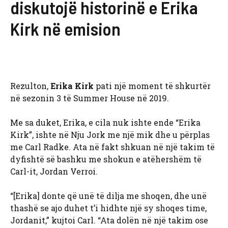
diskutojë historinë e Erika
Kirk në emision
Rezulton,
Erika Kirk
pati një moment të shkurtër
në sezonin 3 të Summer House në 2019.
Me sa duket, Erika, e cila nuk ishte ende “Erika
Kirk”, ishte në Nju Jork me një mik dhe u përplas
me Carl Radke. Ata në fakt shkuan në një takim të
dyfishtë së bashku me shokun e atëhershëm të
Carl-it, Jordan Verroi.
“[Erika] donte që unë të dilja me shoqen, dhe unë
thashë se ajo duhet t’i hidhte një sy shoqes time,
Jordanit,” kujtoi Carl. “Ata dolën në një takim ose