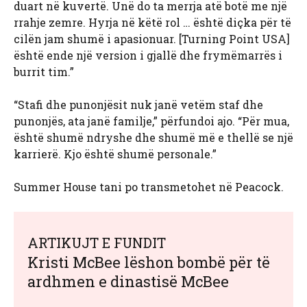
duart në kuvertë. Unë do ta merrja atë botë me një
rrahje zemre. Hyrja në këtë rol … është diçka për të
cilën jam shumë i apasionuar. [Turning Point USA]
është ende një version i gjallë dhe frymëmarrës i
burrit tim.”
“Stafi dhe punonjësit nuk janë vetëm staf dhe
punonjës, ata janë familje,” përfundoi ajo. “Për mua,
është shumë ndryshe dhe shumë më e thellë se një
karrierë. Kjo është shumë personale.”
Summer House tani po transmetohet në Peacock.
ARTIKUJT E FUNDIT
Kristi McBee lëshon bombë për të
ardhmen e dinastisë McBee