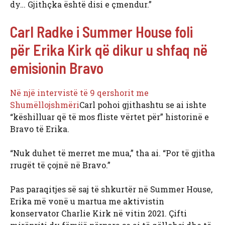
dy… Gjithçka është disi e çmendur.”
Carl Radke i Summer House foli
për Erika Kirk që dikur u shfaq në
emisionin Bravo
Në një intervistë të 9 qershorit me
Shumëllojshmëri
Carl pohoi gjithashtu se ai ishte
“këshilluar që të mos fliste vërtet për” historinë e
Bravo të Erika.
“Nuk duhet të merret me mua,” tha ai. “Por të gjitha
rrugët të çojnë në Bravo.”
Pas paraqitjes së saj të shkurtër në Summer House,
Erika më vonë u martua me aktivistin
konservator Charlie Kirk në vitin 2021. Çifti