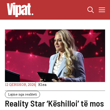
Skip
M
to
content
12 QERSHOR, 2026
Klea
Lajme nga realiteti
Reality Star ‘Këshilloi’ të mos