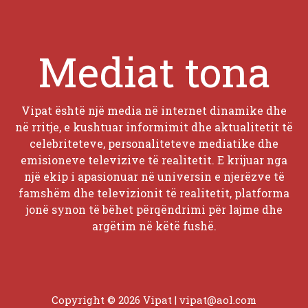
Mediat tona
Vipat është një media në internet dinamike dhe
në rritje, e kushtuar informimit dhe aktualitetit të
celebriteteve, personaliteteve mediatike dhe
emisioneve televizive të realitetit. E krijuar nga
një ekip i apasionuar në universin e njerëzve të
famshëm dhe televizionit të realitetit, platforma
jonë synon të bëhet përqëndrimi për lajme dhe
argëtim në këtë fushë.
Copyright © 2026 Vipat |
vipat@aol.com