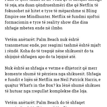
të reja, ata duan qëndrueshmëri dhe që Netflix të
fokusohet në hitet e tyre të mëparshme si Bling
Empire ose Mindhunter. Netflix së fundmi njoftoi
formacionin e tyre të reality show dhe disa
shfaqje mbeten ende në ilmbo.
Vetëm anëtarët: Palm Beach nuk është
transmetuar ende, por reagimi tashmë është mjaft
i rëndë. Koha do të tregojë nëse shikuesit do ta
shijojnë shfaqjen apo do ta lejojnë atë.
Nuk është as shfaqja e vetme e dhjetorit që merr
komente shumë të përziera nga shikuesit. Shfaqja
e fundit e lojës së Netflix me Neil Patrick Harris, e
quajtur What’s in the Box? ka lënë shumë shikues
të hutuar nga rregullat komplekse dhe loja.
Vetëm anëtarët: Palm Beach do të shfaqet