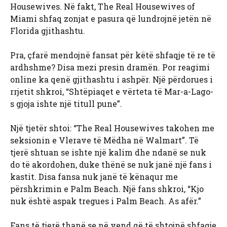
Housewives. Në fakt, The Real Housewives of
Miami shfaq zonjat e pasura që lundrojnë jetën në
Florida gjithashtu.
Pra, çfarë mendojnë fansat për këtë shfaqje të re të
ardhshme? Disa mezi presin dramën. Por reagimi
online ka qenë gjithashtu i ashpër. Një përdorues i
rrjetit shkroi, “Shtëpiaqet e vërteta të Mar-a-Lago-
s gjoja ishte një titull pune”.
Një tjetër shtoi: “The Real Housewives takohen me
seksionin e Vlerave të Mëdha në Walmart”. Të
tjerë shtuan se ishte një kalim dhe ndanë se nuk
do të akordohen, duke thënë se nuk janë një fans i
kastit. Disa fansa nuk janë të kënaqur me
përshkrimin e Palm Beach. Një fans shkroi, “Kjo
nuk është aspak tregues i Palm Beach. As afër.”
Fans të tjerë thanë se në vend që të shtojnë shfaqje