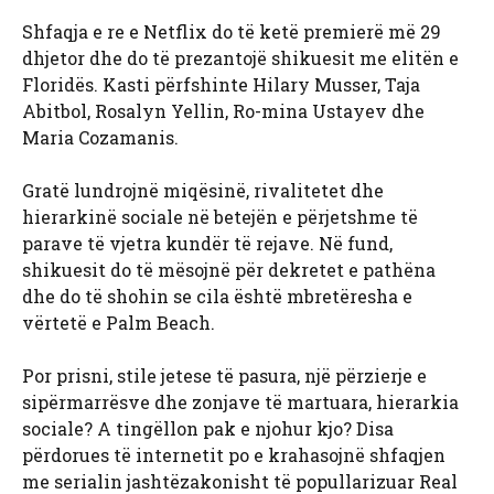
Shfaqja e re e Netflix do të ketë premierë më 29
dhjetor dhe do të prezantojë shikuesit me elitën e
Floridës. Kasti përfshinte Hilary Musser, Taja
Abitbol, ​​Rosalyn Yellin, Ro-mina Ustayev dhe
Maria Cozamanis.
Gratë lundrojnë miqësinë, rivalitetet dhe
hierarkinë sociale në betejën e përjetshme të
parave të vjetra kundër të rejave. Në fund,
shikuesit do të mësojnë për dekretet e pathëna
dhe do të shohin se cila është mbretëresha e
vërtetë e Palm Beach.
Por prisni, stile jetese të pasura, një përzierje e
sipërmarrësve dhe zonjave të martuara, hierarkia
sociale? A tingëllon pak e njohur kjo? Disa
përdorues të internetit po e krahasojnë shfaqjen
me serialin jashtëzakonisht të popullarizuar Real