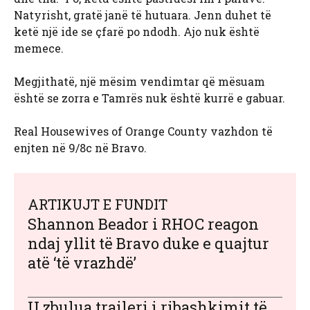
Natyrisht, gratë janë të hutuara. Jenn duhet të
ketë një ide se çfarë po ndodh. Ajo nuk është
memece.
Megjithatë, një mësim vendimtar që mësuam
është se zorra e Tamrës nuk është kurrë e gabuar.
Real Housewives of Orange County vazhdon të
enjten në 9/8c në Bravo.
ARTIKUJT E FUNDIT
Shannon Beador i RHOC reagon
ndaj yllit të Bravo duke e quajtur
atë ‘të vrazhdë’
U zbulua traileri i ribashkimit të