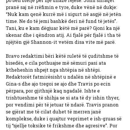
po bën blerje për një unazë fejese. John shfaqet
pranë saj në rrëfimin e tyre, duke vënë në dukje:
“Nuk kam qenë kurrë më i sigurt në asgjë në jetën
time. Ne do të jemi bashkë deri në fund të jetës”.
Tani, ku e kam dëgjuar këtë më parë? Gjoni ka një
skenar dhe i qëndron atij. Ai fjalë për fjalë i tha të
njëjtën gjë Shannon-it vetëm disa vite më parë.
Bravo redaktimi bëri këtë ruletë të çuditshme të
bisedës, e cila pothuajse më sëmuri pasi ata
ktheheshin shpejt nga shtëpia në shtëpi.
Redaktorët fatmirësisht u ndalën në shtëpinë e
Gina-s dhe ajo tregoi se ajo dhe Travis po ecin
përpara, por gjithnjë kaq ngadalë. Ishte e
trishtueshme të shihja se si ata të dy ishin thyer,
por vendimi për të jetuar të ndarë. Travis pranon
se gjërat me të cilat duhet të merren janë
komplekse, duke i quajtur veprimet e ish-gruas së
tij “sjellje toksike të frikshme dhe agresive”. Por