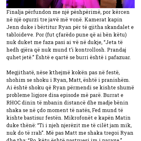
Finalja përfundon me një pëshpërimë, por kërcen
në një ogurzi tre javë më vonë. Kamerat kapin
Jenn duke i bërtitur Ryan për të gjitha skandalet e
tabloideve. Por (fut çfarëdo pune që ai bën këtu)
nuk duket me faza pasi ai vë në dukje, “Jeta të
hedh gjëra që nuk mund t’i kontrollosh. Prandaj
quhet jetë.” Është e qartë se burri është i pafazuar.
Megjithatë, nëse kthejmë kokën pas në festë,
shohim se shoku i Ryan, Matt, është i pranishëm.
Ai është shoku që Ryan përmendi se kishte shumë
probleme ligjore disa episode më parë. Burrat e
RHOC dinin të mbanin distancë dhe madje bënin
shaka se në çdo moment të natës, Fed mund të
kishte bastisur festën. Mikrofonët e kapën Matin
duke thënë: “Ti i njeh njerëzit me të cilët jam mik,
nuk do të rrah”. Më pas Matt me shaka tregoi Ryan
dhe tha: “Po, këtu është pastruesi im i parave.”