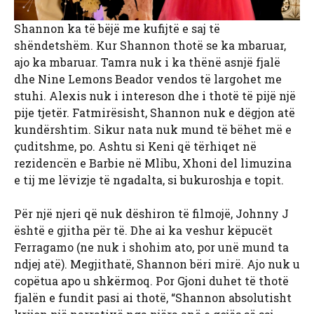
Shannon ka të bëjë me kufijtë e saj të
shëndetshëm. Kur Shannon thotë se ka mbaruar,
ajo ka mbaruar. Tamra nuk i ka thënë asnjë fjalë
dhe Nine Lemons Beador vendos të largohet me
stuhi. Alexis nuk i intereson dhe i thotë të pijë një
pije tjetër. Fatmirësisht, Shannon nuk e dëgjon atë
kundërshtim. Sikur nata nuk mund të bëhet më e
çuditshme, po. Ashtu si Keni që tërhiqet në
rezidencën e Barbie në Mlibu, Xhoni del limuzina
e tij me lëvizje të ngadalta, si bukuroshja e topit.
Për një njeri që nuk dëshiron të filmojë, Johnny J
është e gjitha për të. Dhe ai ka veshur këpucët
Ferragamo (ne nuk i shohim ato, por unë mund ta
ndjej atë). Megjithatë, Shannon bëri mirë. Ajo nuk u
copëtua apo u shkërmoq. Por Gjoni duhet të thotë
fjalën e fundit pasi ai thotë, “Shannon absolutisht