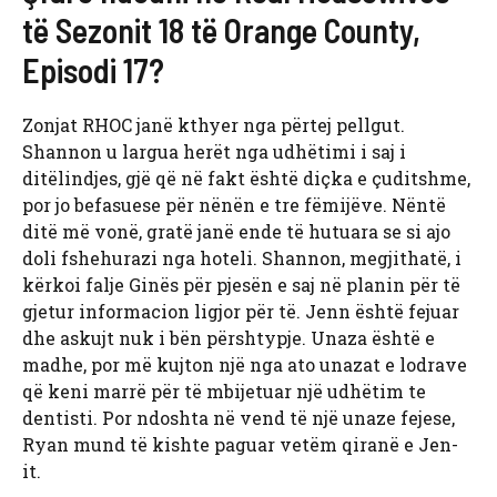
të Sezonit 18 të Orange County,
Episodi 17?
Zonjat RHOC janë kthyer nga përtej pellgut.
Shannon u largua herët nga udhëtimi i saj i
ditëlindjes, gjë që në fakt është diçka e çuditshme,
por jo befasuese për nënën e tre fëmijëve. Nëntë
ditë më vonë, gratë janë ende të hutuara se si ajo
doli fshehurazi nga hoteli. Shannon, megjithatë, i
kërkoi falje Ginës për pjesën e saj në planin për të
gjetur informacion ligjor për të. Jenn është fejuar
dhe askujt nuk i bën përshtypje. Unaza është e
madhe, por më kujton një nga ato unazat e lodrave
që keni marrë për të mbijetuar një udhëtim te
dentisti. Por ndoshta në vend të një unaze fejese,
Ryan mund të kishte paguar vetëm qiranë e Jen-
it.