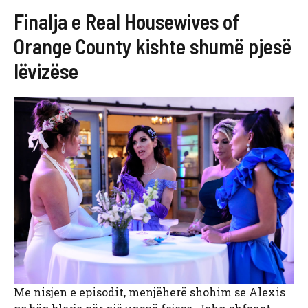
Finalja e Real Housewives of
Orange County kishte shumë pjesë
lëvizëse
Me nisjen e episodit, menjëherë shohim se Alexis