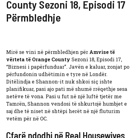
County Sezoni 18, Episodi 17
Përmbledhje
Mirë se vini në përmbledhjen për
Amvise të
vërteta të Orange County
Sezoni 18, Episodi 17,
“Biznesi i papërfunduar”. Javën e kaluar, zonjat po
përfundonin udhëtimin e tyre në Londër.
Ditëlindja e Shannon-it nuk shkoi siç ishte
planifikuar, pasi ajo pati më shumë rrëqethje sesa
netëve të vona. Pasi u fut në një luftë tjetër me
Tamrën, Shannon vendosi të shkurtojë humbjet e
saj dhe të niset në shtëpi herët në një fluturim
vetëm për në OC.
Çfarë ndodhi në Real Housewives