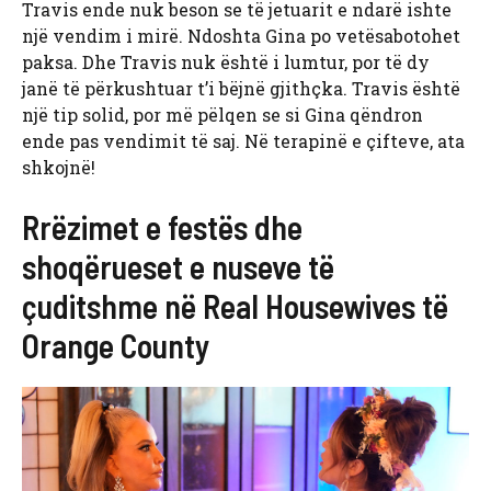
Travis ende nuk beson se të jetuarit e ndarë ishte
një vendim i mirë. Ndoshta Gina po vetësabotohet
paksa. Dhe Travis nuk është i lumtur, por të dy
janë të përkushtuar t’i bëjnë gjithçka. Travis është
një tip solid, por më pëlqen se si Gina qëndron
ende pas vendimit të saj. Në terapinë e çifteve, ata
shkojnë!
Rrëzimet e festës dhe
shoqërueset e nuseve të
çuditshme në Real Housewives të
Orange County