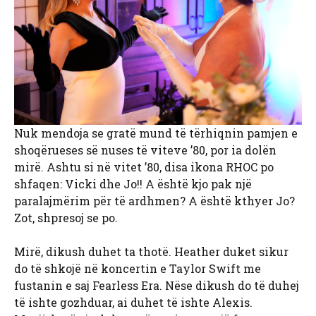
Nuk mendoja se gratë mund të tërhiqnin pamjen e
shoqërueses së nuses të viteve ’80, por ia dolën
mirë. Ashtu si në vitet ’80, disa ikona RHOC po
shfaqen: Vicki dhe Jo!! A është kjo pak një
paralajmërim për të ardhmen? A është kthyer Jo?
Zot, shpresoj se po.
Mirë, dikush duhet ta thotë. Heather duket sikur
do të shkojë në koncertin e Taylor Swift me
fustanin e saj Fearless Era. Nëse dikush do të duhej
të ishte gozhduar, ai duhet të ishte Alexis.