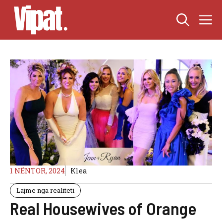
Skip
M
to
content
1 NËNTOR, 2024
Klea
Lajme nga realiteti
Real Housewives of Orange