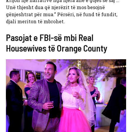
krijon një narrativë nga njëra anë e gojës së saj …
Unë thjesht dua që njerëzit të mos besojnë
gënjeshtrat për mua.” Përsëri, në fund të fundit,
djali meriton të mbrohet.
Pasojat e FBI-së mbi Real
Housewives të Orange County