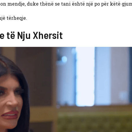
hon mendje, duke thënë se tani është një po për këtë gjum
jë tërheqje.
e të Nju Xhersit