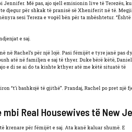
 Jennifer. Më pas, ajo sjell emisionin live të Terezës, ku
te djegur për shkak të pranisë së Xheniferit në të. Megji
ënyra sesi Tereza e vogël bën për ta mbështetur. “Është
djenjat e saj.
në në Rachel’s për një lojë. Pasi fëmijët e tyre janë pas d
ush atë në familjen e saj të thyer. Duke bërë këtë, Danie
 ajo e di se ai do ta kishte kthyer atë me këtë situatë të
on “t’i bashkojë të gjithë”. Prandaj, Rachel po pret një fje
re mbi Real Housewives të New J
htë krenare për fëmijët e saj. Ata kanë kaluar shumë. E