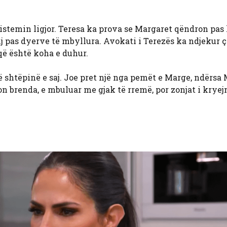
.
 sistemin ligjor. Teresa ka prova se Margaret qëndron pas 
j pas dyerve të mbyllura. Avokati i Terezës ka ndjekur ç
që është koha e duhur.
 shtëpinë e saj. Joe pret një nga pemët e Marge, ndërsa 
n brenda, e mbuluar me gjak të rremë, por zonjat i kryej