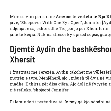
Mirë se vini përsëri në
Amvise të vërteta të Nju X
jave, “Sleepover With One Eye Open”, Jennifer [Aydi
ndjenjat e saj është edhe Tre, por jo për Xheniferin. 
janë të këqia. Nuk na stresoi ky episod sepse, guxoj
Djemtë Aydin dhe bashkëshort
Xhersit
I frustruar me Terezën, Aydin takohet me vëllezërit
motrën e tyre. Menjëherë, ajo i mbush të dyja në viç
madhe. E thirra për disa gjëra. Ajo doli në fytyrën
një refleks, “shpjegoi Jennifer.
Faleminderit perëndive të Jersey që kjo ndodhi në 