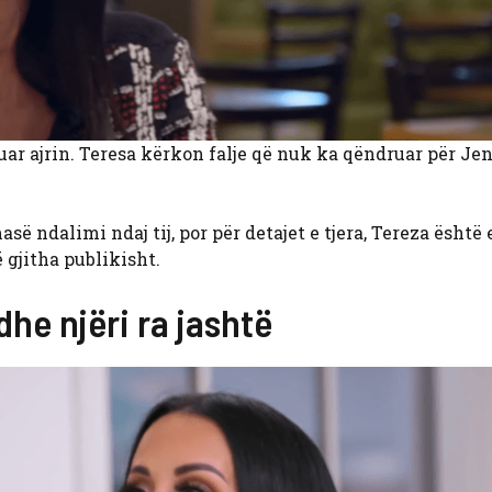
ar ajrin. Teresa kërkon falje që nuk ka qëndruar për Jen
masë ndalimi ndaj tij, por për detajet e tjera, Tereza është
 gjitha publikisht.
dhe njëri ra jashtë