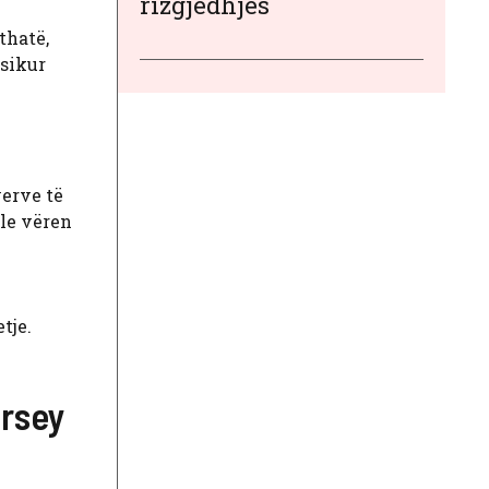
rizgjedhjes
thatë,
 sikur
yerve të
lle vëren
tje.
ersey