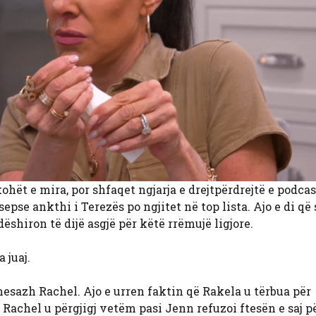
hët e mira, por shfaqet ngjarja e drejtpërdrejtë e podcast
epse ankthi i Terezës po ngjitet në top lista. Ajo e di q
ëshiron të dijë asgjë për këtë rrëmujë ligjore.
 juaj.
mesazh Rachel. Ajo e urren faktin që Rakela u tërbua për
 Rachel u përgjigj vetëm pasi Jenn refuzoi ftesën e saj pë