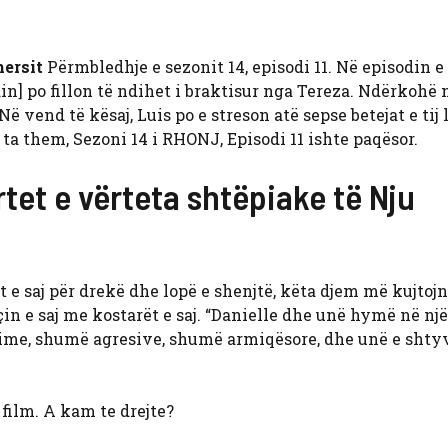
hersit
Përmbledhje e sezonit 14, episodi 11. Në episodin e
n] po fillon të ndihet i braktisur nga Tereza. Ndërkohë 
Në vend të kësaj, Luis po e streson atë sepse betejat e tij 
 ta them, Sezoni 14 i RHONJ, Episodi 11 ishte paqësor.
et e vërteta shtëpiake të Nju
 e saj për drekë dhe lopë e shenjtë, këta djem më kujtoj
in e saj me kostarët e saj. “Danielle dhe unë hymë në një
 time, shumë agresive, shumë armiqësore, dhe unë e shtyv
film. A kam te drejte?