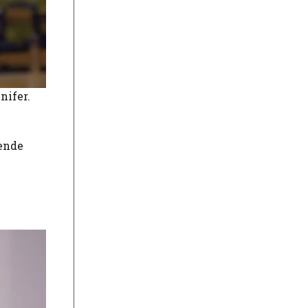
nifer.
 ende