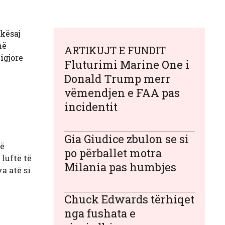
 kësaj
në
ARTIKUJT E FUNDIT
ligjore
Fluturimi Marine One i
Donald Trump merr
vëmendjen e FAA pas
incidentit
Gia Giudice zbulon se si
në
po përballet motra
 luftë të
Milania pas humbjes
a atë si
Chuck Edwards tërhiqet
nga fushata e