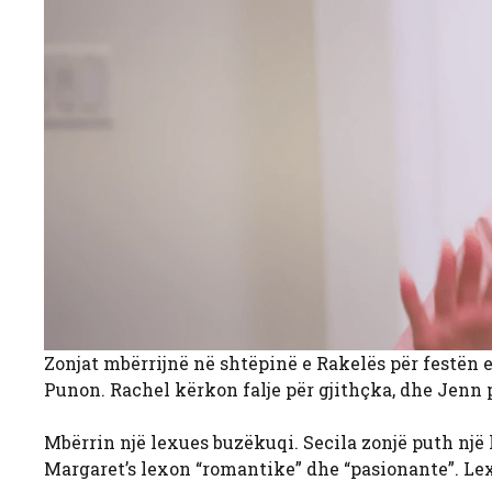
Zonjat mbërrijnë në shtëpinë e Rakelës për festën e 
Punon. Rachel kërkon falje për gjithçka, dhe Jenn 
Mbërrin një lexues buzëkuqi. Secila zonjë puth një 
Margaret’s lexon “romantike” dhe “pasionante”. Le