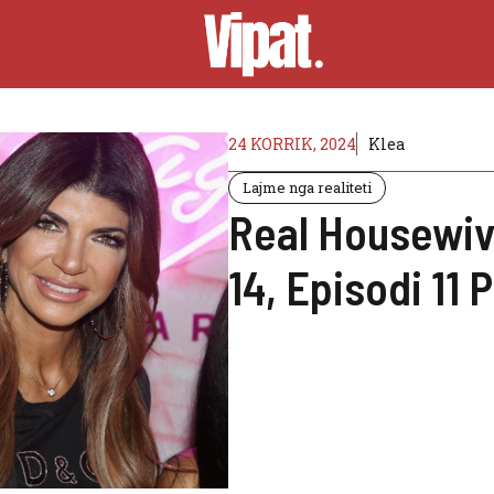
24 KORRIK, 2024
Klea
Lajme nga realiteti
Real Housewiv
14, Episodi 11