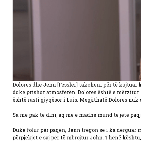
Dolores dhe Jenn [Fessler] takoheni për të kujtuar ko
duke prishur atmosferën. Dolores është e mërzitur s
është rasti gjyqësor i Luis. Megjithatë Dolores nuk d
Sa më pak të dini, aq më e madhe mund të jetë paqja
Duke folur për paqen, Jenn tregon se i ka dërguar 
përpjekjet e saj për të mbrojtur John. Thënë kështu,