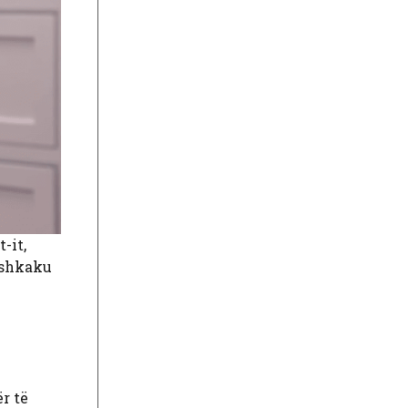
-it,
ë shkaku
r të