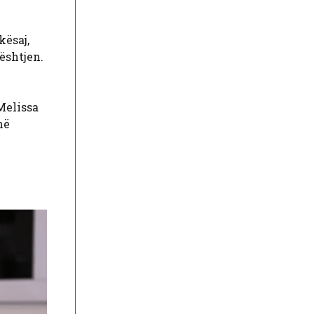
kësaj,
ështjen.
Melissa
në