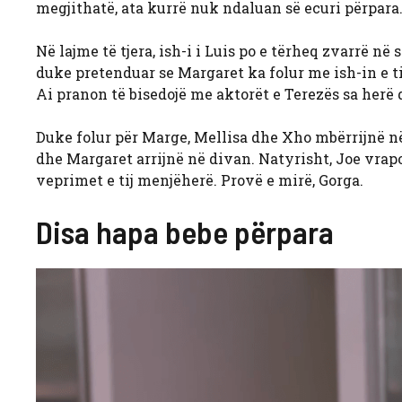
megjithatë, ata kurrë nuk ndaluan së ecuri përpara
Në lajme të tjera, ish-i i Luis po e tërheq zvarrë në
duke pretenduar se Margaret ka folur me ish-in e ti
Ai pranon të bisedojë me aktorët e Terezës sa herë 
Duke folur për Marge, Mellisa dhe Xho mbërrijnë në
dhe Margaret arrijnë në divan. Natyrisht, Joe vrapo
veprimet e tij menjëherë. Provë e mirë, Gorga.
Disa hapa bebe përpara