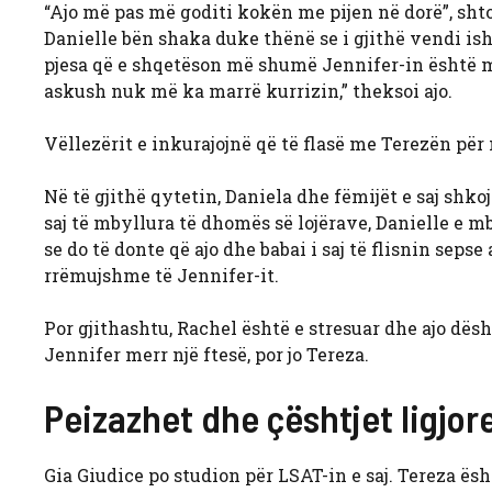
“Ajo më pas më goditi kokën me pijen në dorë”, shtoi
Danielle bën shaka duke thënë se i gjithë vendi ish
pjesa që e shqetëson më shumë Jennifer-in është m
askush nuk më ka marrë kurrizin,” theksoi ajo.
Vëllezërit e inkurajojnë që të flasë me Terezën për n
Në të gjithë qytetin, Daniela dhe fëmijët e saj shkoj
saj të mbyllura të dhomës së lojërave, Danielle e mb
se do të donte që ajo dhe babai i saj të flisnin sepse
rrëmujshme të Jennifer-it.
Por gjithashtu, Rachel është e stresuar dhe ajo dëshir
Jennifer merr një ftesë, por jo Tereza.
Peizazhet dhe çështjet ligjo
Gia Giudice po studion për LSAT-in e saj. Tereza ës