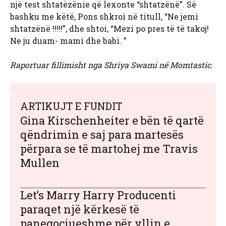
një test shtatëzënie që lexonte “shtatzënë”. Së
bashku me këtë, Pons shkroi në titull, “Ne jemi
shtatzënë !!!!!”, dhe shtoi, “Mezi po pres të të takoj!
Ne ju duam- mami dhe babi. ”
Raportuar fillimisht nga Shriya Swami në Momtastic
.
ARTIKUJT E FUNDIT
Gina Kirschenheiter e bën të qartë
qëndrimin e saj para martesës
përpara se të martohej me Travis
Mullen
Let’s Marry Harry Producenti
paraqet një kërkesë të
panegociueshme për yllin e