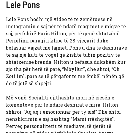
Lele Pons
Lele Pons hodhi një video të re zemëruese në
Instagramin e saj për të ndarë reagimet e miqve të
saj, përfshirë Paris Hilton, për të qenë shtatzënë.
Përpilimi paraqiti klipe të 28-vjeçarit duke
befasuar vajzat me lajmet. Pons u dha të dashurave
të saj një kuti të vogël që kishte tubin pozitiv të
shtatzënisë brenda. Hilton u befasua dukshëm kur
ajo tha për herë të parë, “Mbyllur”, dhe shtoi, “Oh
Zoti im”, para se të përqafonte me ëmbël nënën që
do të jetë së shpejti.
Më vonë, Socialiti gjithashtu mori në pjesën e
komenteve për të ndarë dëshirat e mira. Hilton
shkroi, “Aq aq i emocionuar për ty sis!” Dhe shtoi
nënshkrimin e saj hashtag “Mami rrëshqitës”.
Përveç personalitetit të mediave, të tjerët të