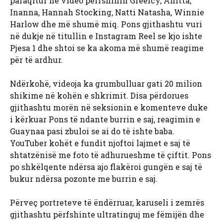
paraqitur në video përfshinin Greeicy, Anitta,
Inanna, Hannah Stocking, Natti Natasha, Winnie
Harlow dhe më shumë miq. Pons gjithashtu vuri
në dukje në titullin e Instagram Reel se kjo ishte
Pjesa 1 dhe shtoi se ka akoma më shumë reagime
për të ardhur.
Ndërkohë, videoja ka grumbulluar gati 20 milion
shikime në kohën e shkrimit. Disa përdorues
gjithashtu morën në seksionin e komenteve duke
i kërkuar Pons të ndante burrin e saj, reagimin e
Guaynaa pasi zbuloi se ai do të ishte baba.
YouTuber kohët e fundit njoftoi lajmet e saj të
shtatzënisë me foto të adhurueshme të çiftit. Pons
po shkëlqente ndërsa ajo flakëroi gungën e saj të
bukur ndërsa pozonte me burrin e saj.
Përveç portreteve të ëndërruar, karuseli i zemrës
gjithashtu përfshinte ultratinguj me fëmijën dhe