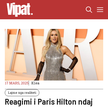
Skip
M
to
content
17 MARS, 2025
Klea
Lajme nga realiteti
Reagimi i Paris Hilton ndaj