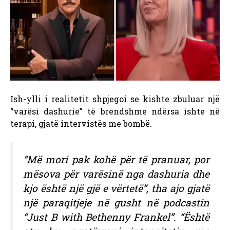
Ish-ylli i realitetit shpjegoi se kishte zbuluar një
“varësi dashurie” të brendshme ndërsa ishte në
terapi, gjatë intervistës me bombë.
“Më mori pak kohë për të pranuar, por
mësova për varësinë nga dashuria dhe
kjo është një gjë e vërtetë”, tha ajo gjatë
një paraqitjeje në gusht në podcastin
“Just B with Bethenny Frankel”. “Është