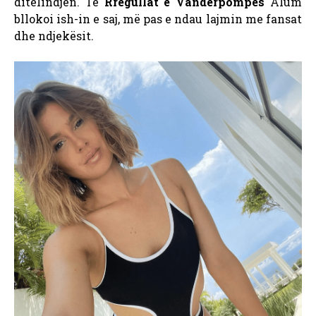
ditëlindjen. Të
Rregullat e Vanderpompës
Alum
bllokoi ish-in e saj, më pas e ndau lajmin me fansat
dhe ndjekësit.