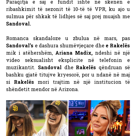
Paraqitja e saj e fundit ishte në skenën e
ribashkimit të sezonit të 10-të të VPR, ku ajo u
sulmua për shkak të lidhjes së saj prej muajsh me
Sandoval.
Romanca skandaloze u zbulua në mars, pas
Sandoval’s
e dashura shumëvjeçare dhe
e Rakelës
mik i atëhershëm,
Ariana Madix,
ndeshi në një
video seksualisht eksplicite në telefonin e
muzikantit.
Sandoval
dhe
Rakelës
qëndruan së
bashku gjatë titujve kryesorë, por u ndanë në maj
si
Rakelës
mori trajtim në një institucion të
shëndetit mendor në Arizona.