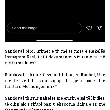
Sandoval
ofroi urimet e tij më të mira
e Rakelës
Instagram Reel, i cili dokumentoi vizitën e saj në
një fermë lulesh.
Sandoval
shkroi – Gëzuar ditëlindjen
Rachel,
Unë
me të vërtetë shpresoj që të gjeni paqe dhe
lumturi. Më mungon mik.”
Sandoval
thirrur
Rakelës
me emrin e saj të lindjes,
të cilin ajo e rifitoi pasi u ekspozua lidhja e saj me
frontmenin e kopertinës.