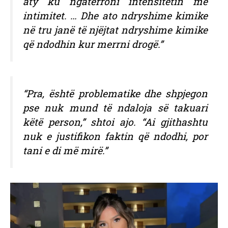
aty ku ngatërroni intensitetin me
intimitet. … Dhe ato ndryshime kimike
në tru janë të njëjtat ndryshime kimike
që ndodhin kur merrni drogë.”
“Pra, është problematike dhe shpjegon
pse nuk mund të ndaloja së takuari
këtë person,” shtoi ajo. “Ai gjithashtu
nuk e justifikon faktin që ndodhi, por
tani e di më mirë.”