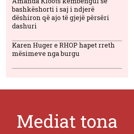
Amanda Kloots këmbëngul se
bashkëshorti i saj i ndjerë
dëshiron që ajo të gjejë përsëri
dashuri
Karen Huger e RHOP hapet rreth
mësimeve nga burgu
Mediat tona