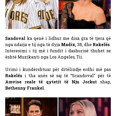
Sandoval
ka qenë i lidhur me disa gra të tjera që
nga ndarja e tij
nga të dyja
Madix,
38, dhe
Rakelës
.
Interesimi i tij më i fundit i dashurisë thuhet se
është
Muzikanti nga Los Angeles, Tii.
Urimi i kundërshtuar për ditëlindje erdhi më pas
Rakelës
i tha anës së saj të “Scandoval” për të
Amvise reale të qytetit të Nju Jorkut
shap,
Bethenny Frankel.