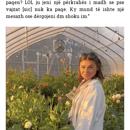
paqen? LOL ju jeni një përkrahës i madh se pse
vajzat [sic] nuk ka paqe. Ky mund të ishte një
mesazh ose dërgojeni dm shoku im.”