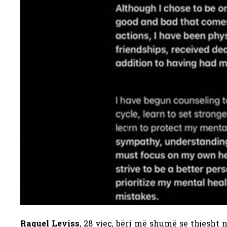
Raquel Leviss
, 28 vjeç, bëri më shumë se thjesht 