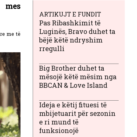
m mes
ARTIKUJT E FUNDIT
Pas Ribashkimit të
Luginës, Bravo duhet ta
ore me të
bëjë këtë ndryshim
rregulli
Big Brother duhet ta
mësojë këtë mësim nga
BBCAN & Love Island
Ideja e këtij fituesi të
mbijetuarit për sezonin
e ri mund të
funksionojë