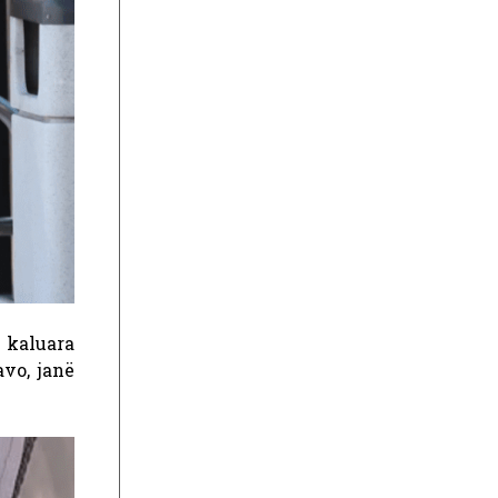
e kaluara
avo, janë