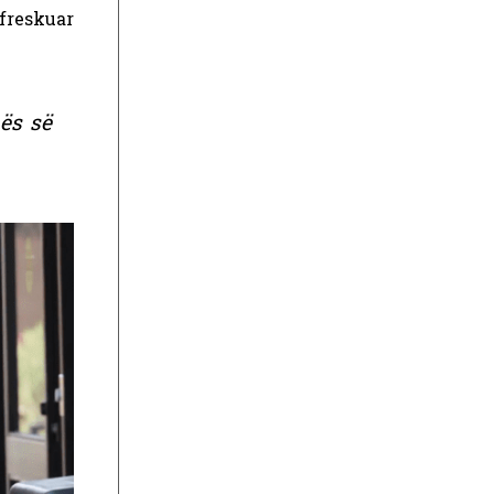
ifreskuar
ës së