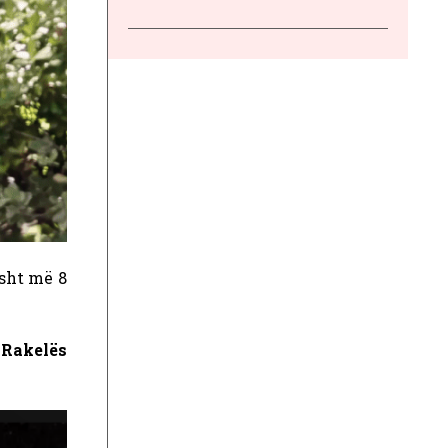
isht më 8
,
Rakelës