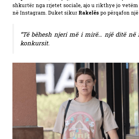
shkurtër nga rrjetet sociale, ajo u rikthye jo vetëm
në Instagram. Duket sikur
Rakelës
po përqafon një 
“Të bëhesh njeri më i mirë… një ditë në 
konkursit.