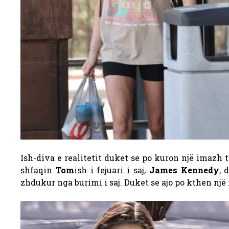
Ish-diva e realitetit duket se po kuron një imazh t
shfaqin
Tom
ish i fejuari i saj,
James Kennedy
, 
zhdukur nga burimi i saj. Duket se ajo po kthen një f