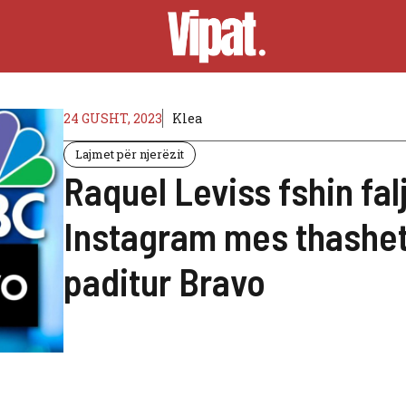
24 GUSHT, 2023
Klea
Lajmet për njerëzit
Raquel Leviss fshin fa
Instagram mes thashe
paditur Bravo