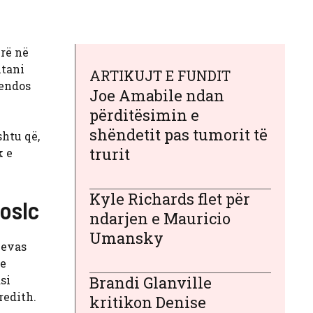
irë në
itani
ARTIKUJT E FUNDIT
vendos
Joe Amabile ndan
përditësimin e
shëndetit pas tumorit të
shtu që,
trurit
k e
Kyle Richards flet për
oslc
ndarjen e Mauricio
Umansky
nevas
 e
si
Brandi Glanville
redith.
kritikon Denise