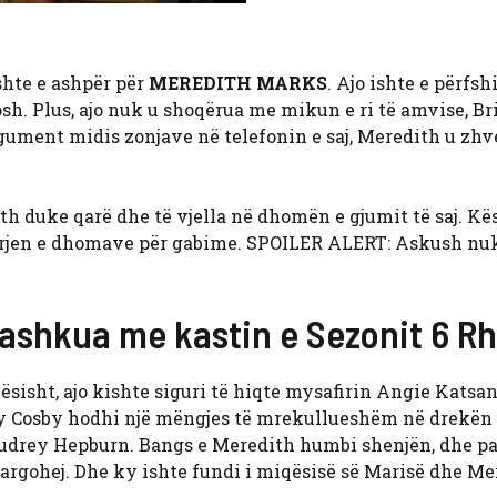
shte e ashpër për
MEREDITH MARKS
. Ajo ishte e përfsh
h. Plus, ajo nuk u shoqërua me mikun e ri të amvise, Br
rgument midis zonjave në telefonin e saj, Meredith u zh
ith duke qarë dhe të vjella në dhomën e gjumit të saj. Kë
irjen e dhomave për gabime. SPOILER ALERT: Askush nu
ashkua me kastin e Sezonit 6 Rh
sisht, ajo kishte siguri të hiqte mysafirin Angie Katsa
Mary Cosby hodhi një mëngjes të mrekullueshëm në drekën
i Audrey Hepburn. Bangs e Meredith humbi shenjën, dhe pa
rgohej. Dhe ky ishte fundi i miqësisë së Marisë dhe Me