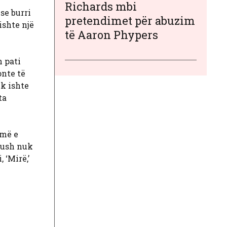
Richards mbi
se burri
pretendimet për abuzim
ishte një
të Aaron Phypers
h pati
onte të
k ishte
ta
 më e
skush nuk
 ‘Mirë,’