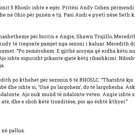
onit 5 Rhoslc ishte e egër. Pritësi Andy Cohen përmendi 
e në Ohio për punën e tij. Pasi Andi e pyeti nëse Seth k
thashetheme për burrin e Angie, Shawn Trujillo, Meredit
 Andy të tregonte pamjet nga sezoni i kaluar. Meredith d
hemet. “Po zemërohem. E gjithë arsyeja që erdha këtu nu
jo ishte sigurisht pikante gjatë këtij ribashkimi. Ndosh
a.
edith po kthehet për sezonin 6 të RHOSLC. “Thatshtë kjo
ëmbë dhe ishte si, ‘Unë po largohem’, do të largohesha. A
dalonte. Ajo nuk mund të ndalonte veten. Angie ishte si,
të, dhe e shoh këtë tronditëse, por ajo është kthyer.”
 në pallua.