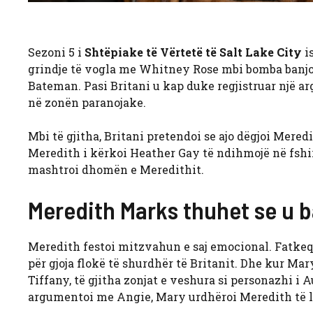
Sezoni 5 i
Shtëpiake të Vërtetë të Salt Lake City
i
grindje të vogla me Whitney Rose mbi bomba banjos
Bateman. Pasi Britani u kap duke regjistruar një a
në zonën paranojake.
Mbi të gjitha, Britani pretendoi se ajo dëgjoi Mered
Meredith i kërkoi Heather Gay të ndihmojë në fsh
mashtroi dhomën e Meredithit.
Meredith Marks thuhet se u b
Meredith festoi mitzvahun e saj emocional. Fatkeqë
për gjoja flokë të shurdhër të Britanit. Dhe kur 
Tiffany, të gjitha zonjat e veshura si personazhi 
argumentoi me Angie, Mary urdhëroi Meredith të la