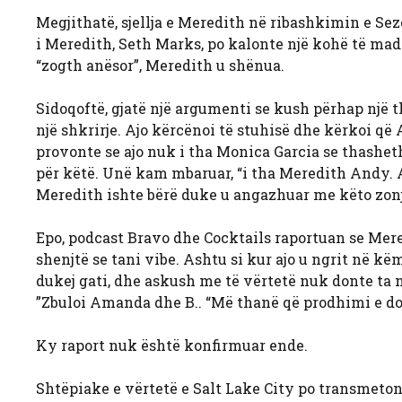
Megjithatë, sjellja e Meredith në ribashkimin e Sez
i Meredith, Seth Marks, po kalonte një kohë të madh
“zogth anësor”, Meredith u shënua.
Sidoqoftë, gjatë një argumenti se kush përhap një 
një shkrirje. Ajo kërcënoi të stuhisë dhe kërkoi që
provonte se ajo nuk i tha Monica Garcia se thashet
për këtë. Unë kam mbaruar, “i tha Meredith Andy. A
Meredith ishte bërë duke u angazhuar me këto zonj
Epo, podcast Bravo dhe Cocktails raportuan se Mer
shenjtë se tani vibe. Ashtu si kur ajo u ngrit në k
dukej gati, dhe askush me të vërtetë nuk donte ta n
”Zbuloi Amanda dhe B.. “Më thanë që prodhimi e do a
Ky raport nuk është konfirmuar ende.
Shtëpiake e vërtetë e Salt Lake City po transmeton