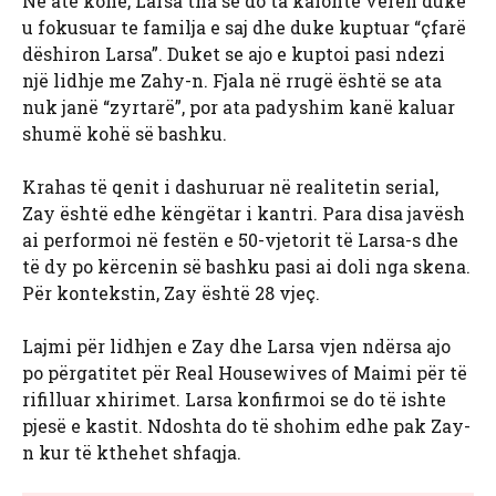
Në atë kohë, Larsa tha se do ta kalonte verën duke
u fokusuar te familja e saj dhe duke kuptuar “çfarë
dëshiron Larsa”. Duket se ajo e kuptoi pasi ndezi
një lidhje me Zahy-n. Fjala në rrugë është se ata
nuk janë “zyrtarë”, por ata padyshim kanë kaluar
shumë kohë së bashku.
Krahas të qenit i dashuruar në realitetin serial,
Zay është edhe këngëtar i kantri. Para disa javësh
ai performoi në festën e 50-vjetorit të Larsa-s dhe
të dy po kërcenin së bashku pasi ai doli nga skena.
Për kontekstin, Zay është 28 vjeç.
Lajmi për lidhjen e Zay dhe Larsa vjen ndërsa ajo
po përgatitet për Real Housewives of Maimi për të
rifilluar xhirimet. Larsa konfirmoi se do të ishte
pjesë e kastit. Ndoshta do të shohim edhe pak Zay-
n kur të kthehet shfaqja.