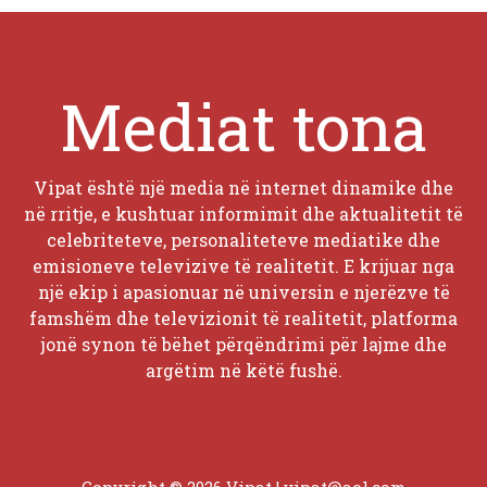
Mediat tona
Vipat është një media në internet dinamike dhe
në rritje, e kushtuar informimit dhe aktualitetit të
celebriteteve, personaliteteve mediatike dhe
emisioneve televizive të realitetit. E krijuar nga
një ekip i apasionuar në universin e njerëzve të
famshëm dhe televizionit të realitetit, platforma
jonë synon të bëhet përqëndrimi për lajme dhe
argëtim në këtë fushë.