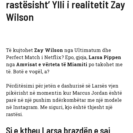
rastësisht’ Ylli i realitetit Zay
Wilson
Të kujtohet
Zay Wilson
nga Ultimatum dhe
Perfect Match i Netflix? Epo, gjoja,
Larsa Pippen
nga
Amvisat e vërteta të Miamit
i
po takohet me
të. Botë e vogël, a?
Përditësimi për jetën e dashurisë së Larsës vjen
pikërisht në momentin kur Marcus Jordan është
parë në një pushim ndërkombëtar me një modele
në Instagram. Me siguri, kjo është thjesht një
rastësi.
Si e ktheu Larsa brazdën e saj