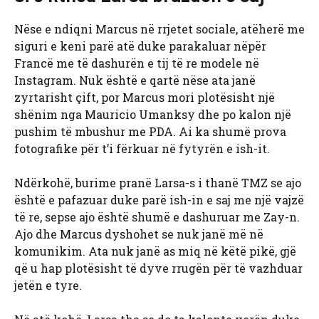
Nëse e ndiqni Marcus në rrjetet sociale, atëherë me
siguri e keni parë atë duke parakaluar nëpër
Francë me të dashurën e tij të re modele në
Instagram. Nuk është e qartë nëse ata janë
zyrtarisht çift, por Marcus mori plotësisht një
shënim nga Mauricio Umanksy dhe po kalon një
pushim të mbushur me PDA. Ai ka shumë prova
fotografike për t’i fërkuar në fytyrën e ish-it.
Ndërkohë, burime pranë Larsa-s i thanë TMZ se ajo
është e pafazuar duke parë ish-in e saj me një vajzë
të re, sepse ajo është shumë e dashuruar me Zay-n.
Ajo dhe Marcus dyshohet se nuk janë më në
komunikim. Ata nuk janë as miq në këtë pikë, gjë
që u hap plotësisht të dyve rrugën për të vazhduar
jetën e tyre.