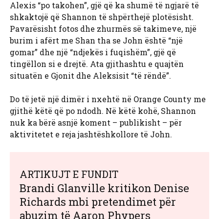
Alexis “po takohen”, gjë që ka shumë të ngjarë të
shkaktojë që Shannon të shpërthejë plotësisht.
Pavarësisht fotos dhe zhurmës së takimeve, një
burim i afërt me Shan tha se John është “një
gomar” dhe një “ndjekës i fuqishëm”, gjë që
tingëllon si e drejtë. Ata gjithashtu e quajtën
situatën e Gjonit dhe Aleksisit “të rëndë”.
Do të jetë një dimër i nxehtë në Orange County me
gjithë këtë që po ndodh. Në këtë kohë, Shannon
nuk ka bërë asnjë koment – ​​publikisht – për
aktivitetet e reja jashtëshkollore të John.
ARTIKUJT E FUNDIT
Brandi Glanville kritikon Denise
Richards mbi pretendimet për
abuzim të Aaron Phypers