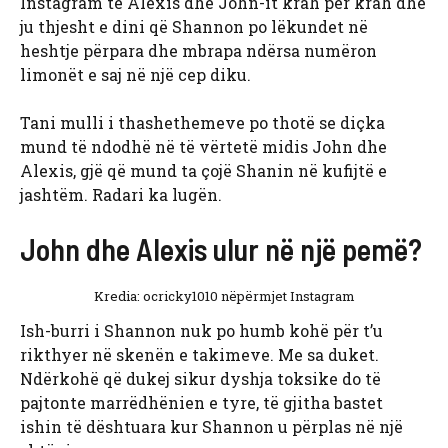
Instagram të Alexis dhe John-it krah për krah dhe
ju thjesht e dini që Shannon po lëkundet në
heshtje përpara dhe mbrapa ndërsa numëron
limonët e saj në një cep diku.
Tani mulli i thashethemeve po thotë se diçka
mund të ndodhë në të vërtetë midis John dhe
Alexis, gjë që mund ta çojë Shanin në kufijtë e
jashtëm. Radari ka lugën.
John dhe Alexis ulur në një pemë?
Kredia: ocricky1010 nëpërmjet Instagram
Ish-burri i Shannon nuk po humb kohë për t’u
rikthyer në skenën e takimeve. Me sa duket.
Ndërkohë që dukej sikur dyshja toksike do të
pajtonte marrëdhënien e tyre, të gjitha bastet
ishin të dështuara kur Shannon u përplas në një