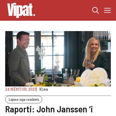
Skip
M
to
content
24 NËNTOR, 2023
Klea
Lajme nga realiteti
Raporti: John Janssen ‘i