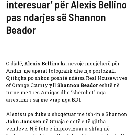
interesuar’ për Alexis Bellino
pas ndarjes së Shannon
Beador
O djalë,
Alexis Bellino
ka nevojë menjëherë për
Andin, një aparat fotografik dhe një portokall.
Gjithçka po shkon poshtë ndërsa Real Housewives
of Orange County yll
Shannon Beador
është në
turne me Tres Amigas dhe “shërohet” nga
arrestimi i saj me vrap nga BDI.
Alexis u pa duke u shoqëruar me ish-in e Shannon
John Janssen
në Gruaja e qetë e të gjitha
vendeve. Një foto e improvizuar u shfaq në