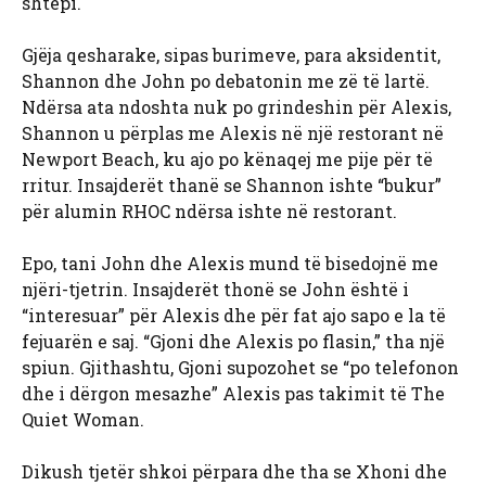
shtëpi.
Gjëja qesharake, sipas burimeve, para aksidentit,
Shannon dhe John po debatonin me zë të lartë.
Ndërsa ata ndoshta nuk po grindeshin për Alexis,
Shannon u përplas me Alexis në një restorant në
Newport Beach, ku ajo po kënaqej me pije për të
rritur. Insajderët thanë se Shannon ishte “bukur”
për alumin RHOC ndërsa ishte në restorant.
Epo, tani John dhe Alexis mund të bisedojnë me
njëri-tjetrin. Insajderët thonë se John është i
“interesuar” për Alexis dhe për fat ajo sapo e la të
fejuarën e saj. “Gjoni dhe Alexis po flasin,” tha një
spiun. Gjithashtu, Gjoni supozohet se “po telefonon
dhe i dërgon mesazhe” Alexis pas takimit të The
Quiet Woman.
Dikush tjetër shkoi përpara dhe tha se Xhoni dhe