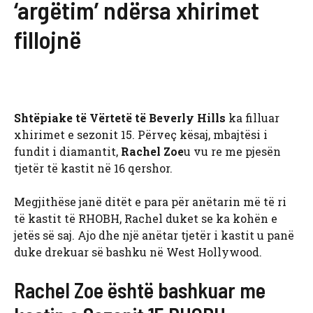
‘argëtim’ ndërsa xhirimet
fillojnë
Shtëpiake të Vërtetë të Beverly Hills
ka filluar
xhirimet e sezonit 15. Përveç kësaj, mbajtësi i
fundit i diamantit,
Rachel Zoe
u vu re me pjesën
tjetër të kastit në 16 qershor.
Megjithëse janë ditët e para për anëtarin më të ri
të kastit të RHOBH, Rachel duket se ka kohën e
jetës së saj. Ajo dhe një anëtar tjetër i kastit u panë
duke drekuar së bashku në West Hollywood.
Rachel Zoe është bashkuar me