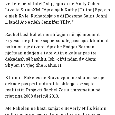
vërtetë përshtatet,” shpjegoi ai në Andy Cohen
Live të SiriusXM. “Ajo e njeh Kathy [Hilton] Epo, ajo
e njeh Kyle [Richards]ajo e di [Bozoma Saint John]
… [and] Ajo e njeh Jennifer Tilly. “
Rachel bashkohet me shfaqjen në një moment
kryesor në jetën e saj personale, pasi ajo aktualisht
po kalon një divorc. Ajo dhe Rodger Berman
njoftuan ndarjen e tyre vitin e kaluar pas tre
dekadash së bashku. Ish -çifti ndan dy djem:
Skyler, 14 vjeç dhe Kaius, 11.
Kthimi i Rakelës në Bravo vjen më shumë se një
dekadë pas përfundimit të shfaqjes së saj të
realitetit. Projekti Rachel Zoe u transmetua në
rrjet nga 2008 deri në 2013.
Me Rakelën në kast, zonjat e Beverly Hills kishin
sjellë më mirë lojën e tyre më të mirë të modës.