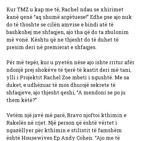
Kur TMZ u kap me të, Rachel ndau se xhirimet
kanë qenë “aq shumë argëtuese!” Edhe pse ajo nuk
do të thoshte se cilën amvise e bindi atë të
bashkohej me shfaqjen, ajo tha që do ta zbulonim
më vonë. Kështu që ne thjesht do të duhet të
presim deri në premierat e shfaqjes.
Për më tepër, kur u pyetën nëse ajo ishte rritur afër
ndonjë prej shokëve të tjerë të kastit deri më tani,
ylli i Projektit Rachel Zoe mbeti i ngushtë. Me sa
duket, e udhëzuar të mos dhurojë sekrete të
shfaqjeve, ajo thjesht qeshi, “A mendoni se po ju
them këtë?”
Vetëm një javë më parë, Bravo njoftoi kthimin e
Rakelës në rrjet. Një person që është vërtet i
ngazëllyer për kthimin e stilistit të famshëm
është Housewives Ep Andy Cohen. “Ajo me të