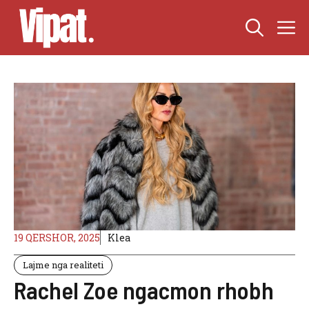
Skip
M
to
content
19 QERSHOR, 2025
Klea
Lajme nga realiteti
Rachel Zoe ngacmon rhobh