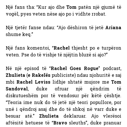
Një fans tha: “Kur ajo dhe
Tom
patën një gjumë të
vogël, pyes veten nëse ajo po i vidhte rrobat.
Një tjetër fanse ndau: “Ajo dëshiron të jetë
Ariana
shume keq.”
Një fans komentoi, “
Rachel
thjesht po e turpëron
veten. Pse do të vishje të njëjtin bluzë si ajo?”
Në një episod të “
Rachel Goes Rogue
” podcast,
Zhulieta
(
e Rakelës
publiciste) ndau njohuritë e saj
mbi
Rachel Leviss
lidhje shtatë mujore me
Tom
Sandoval
, duke ofruar një qëndrim të
diskutueshëm por të vendosur për këtë çështje.
“Teoria ime nuk do të jetë një teori popullore, por
unë i qëndroj asaj dhe do të shkoj në varr duke e
besuar atë.”
Zhulieta
deklaruar. Ajo vlerësoi
aftësitë hetuese të “
Bravo
sleuths”, duke pranuar