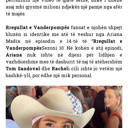
asaj mbi gjysmë milioni ndjekës një pamje nga afër
të majës.
Rregullat e Vanderpompës
fansat e njohën shpejt
bluzën si identike me atë të veshur nga Ariana
Madix në episodin e 14-të të “
Rregullat e
Vanderpompës
Sezoni 10. Në kohën e atij episodi,
Ariana
nuk ishte në dijeni për lidhjen e
vazhdueshme mes të dashurit të saj të atëhershëm
Tom Sandoval
dhe
Rachel
i cili ishte jo vetëm një
bashkë-yll, por edhe një mik personal.