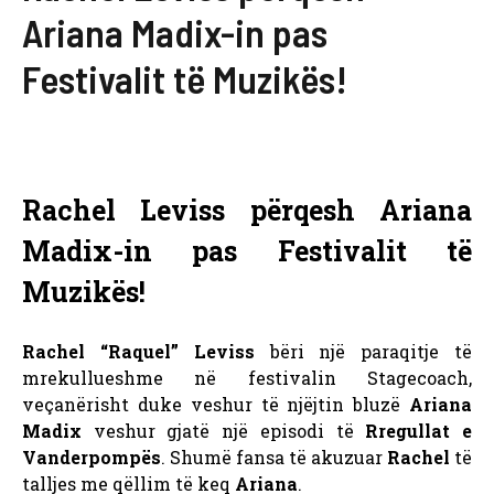
Ariana Madix-in pas
Festivalit të Muzikës!
Rachel Leviss përqesh Ariana
Madix-in pas Festivalit të
Muzikës!
Rachel “Raquel” Leviss
bëri një paraqitje të
mrekullueshme në festivalin Stagecoach,
veçanërisht duke veshur të njëjtin bluzë
Ariana
Madix
veshur gjatë një episodi të
Rregullat e
Vanderpompës
. Shumë fansa të akuzuar
Rachel
të
talljes me qëllim të keq
Ariana
.