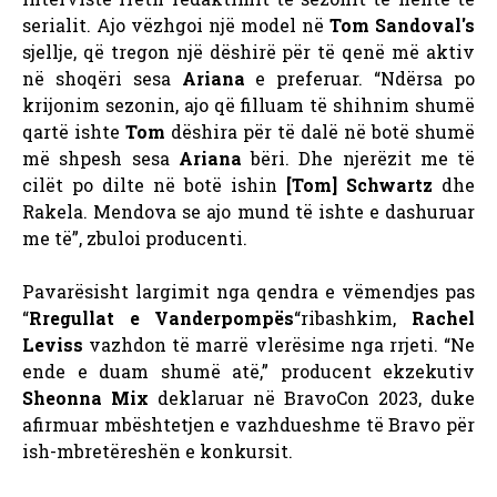
serialit. Ajo vëzhgoi një model në
Tom Sandoval's
sjellje, që tregon një dëshirë për të qenë më aktiv
në shoqëri sesa
Ariana
e preferuar. “Ndërsa po
krijonim sezonin, ajo që filluam të shihnim shumë
qartë ishte
Tom
dëshira për të dalë në botë shumë
më shpesh sesa
Ariana
bëri. Dhe njerëzit me të
cilët po dilte në botë ishin
[Tom] Schwartz
dhe
Rakela. Mendova se ajo mund të ishte e dashuruar
me të”, zbuloi producenti.
Pavarësisht largimit nga qendra e vëmendjes pas
“
Rregullat e Vanderpompës
“ribashkim,
Rachel
Leviss
vazhdon të marrë vlerësime nga rrjeti. “Ne
ende e duam shumë atë,” producent ekzekutiv
Sheonna Mix
deklaruar në BravoCon 2023, duke
afirmuar mbështetjen e vazhdueshme të Bravo për
ish-mbretëreshën e konkursit.