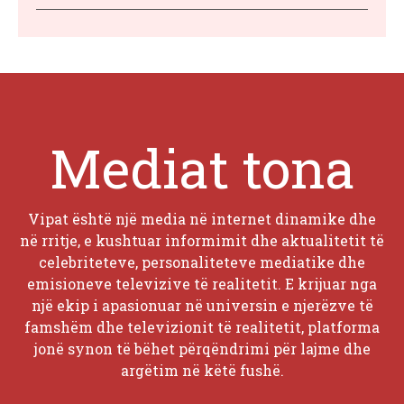
Mediat tona
Vipat është një media në internet dinamike dhe
në rritje, e kushtuar informimit dhe aktualitetit të
celebriteteve, personaliteteve mediatike dhe
emisioneve televizive të realitetit. E krijuar nga
një ekip i apasionuar në universin e njerëzve të
famshëm dhe televizionit të realitetit, platforma
jonë synon të bëhet përqëndrimi për lajme dhe
argëtim në këtë fushë.