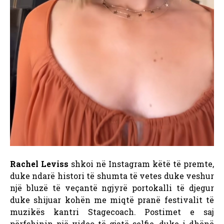
Rachel Leviss
shkoi në Instagram këtë të premte,
duke ndarë histori të shumta të vetes duke veshur
një bluzë të veçantë ngjyrë portokalli të djegur
duke shijuar kohën me miqtë pranë festivalit të
muzikës kantri Stagecoach. Postimet e saj
përfshinin një video të gjatë selfie, duke i dhënë