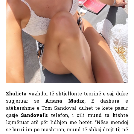
Zhulieta
vazhdoi të shtjellonte teorinë e saj, duke
sugjeruar se
Ariana Madix,
E dashura e
atëhershme e Tom Sandoval duhet të ketë pasur
qasje
Sandoval's
telefon, i cili mund ta kishte
lajmëruar atë për lidhjen më herët. “Nëse mendoj
se burri im po mashtron, mund të shkoj drejt tij në