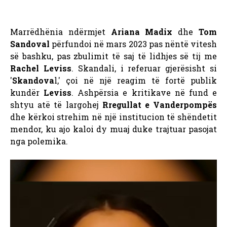
Marrëdhënia ndërmjet
Ariana Madix
dhe
Tom
Sandoval
përfundoi në mars 2023 pas nëntë vitesh
së bashku, pas zbulimit të saj të lidhjes së tij me
Rachel Leviss
. Skandali, i referuar gjerësisht si
'
Skandova
l,' çoi në një reagim të fortë publik
kundër
Leviss
. Ashpërsia e kritikave në fund e
shtyu atë të largohej
Rregullat e Vanderpompës
dhe kërkoi strehim në një institucion të shëndetit
mendor, ku ajo kaloi dy muaj duke trajtuar pasojat
nga polemika.