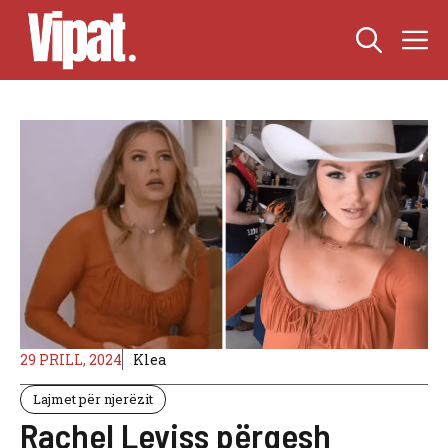
Skip
M
to
content
29 PRILL, 2024
Klea
Lajmet për njerëzit
Rachel Leviss përqesh