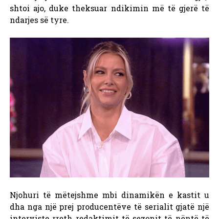
shtoi ajo, duke theksuar ndikimin më të gjerë të
ndarjes së tyre.
Njohuri të mëtejshme mbi dinamikën e kastit u
dha nga një prej producentëve të serialit gjatë një
interviste rreth redaktimit të sezonit të nëntë të