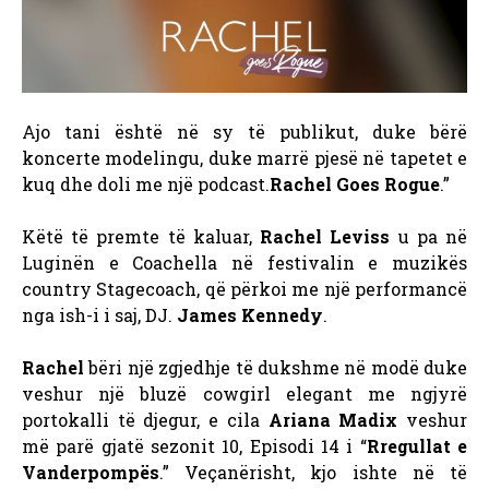
Ajo tani është në sy të publikut, duke bërë
koncerte modelingu, duke marrë pjesë në tapetet e
kuq dhe doli me një podcast.
Rachel Goes Rogue
.”
Këtë të premte të kaluar,
Rachel Leviss
u pa në
Luginën e Coachella në festivalin e muzikës
country Stagecoach, që përkoi me një performancë
nga ish-i i saj, DJ.
James Kennedy
.
Rachel
bëri një zgjedhje të dukshme në modë duke
veshur një bluzë cowgirl elegant me ngjyrë
portokalli të djegur, e cila
Ariana Madix
veshur
më parë gjatë sezonit 10, Episodi 14 i “
Rregullat e
Vanderpompës
.” Veçanërisht, kjo ishte në të