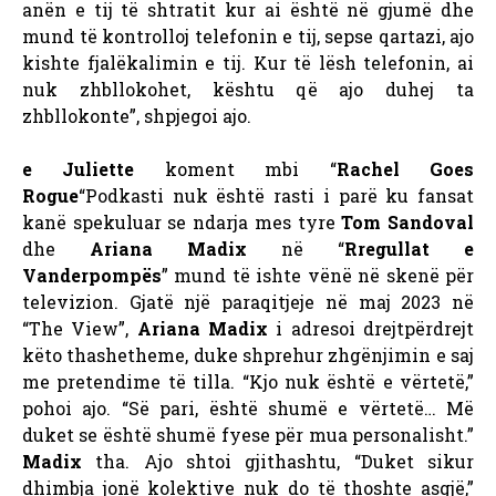
anën e tij të shtratit kur ai është në gjumë dhe
mund të kontrolloj telefonin e tij, sepse qartazi, ajo
kishte fjalëkalimin e tij. Kur të lësh telefonin, ai
nuk zhbllokohet, kështu që ajo duhej ta
zhbllokonte”, shpjegoi ajo.
e Juliette
koment mbi “
Rachel Goes
Rogue
“Podkasti nuk është rasti i parë ku fansat
kanë spekuluar se ndarja mes tyre
Tom Sandoval
dhe
Ariana
Madix
në “
Rregullat e
Vanderpompës
” mund të ishte vënë në skenë për
televizion. Gjatë një paraqitjeje në maj 2023 në
“The View”,
Ariana Madix
i adresoi drejtpërdrejt
këto thashetheme, duke shprehur zhgënjimin e saj
me pretendime të tilla. “Kjo nuk është e vërtetë,”
pohoi ajo. “Së pari, është shumë e vërtetë… Më
duket se është shumë fyese për mua personalisht.”
Madix
tha. Ajo shtoi gjithashtu, “Duket sikur
dhimbja jonë kolektive nuk do të thoshte asgjë,”