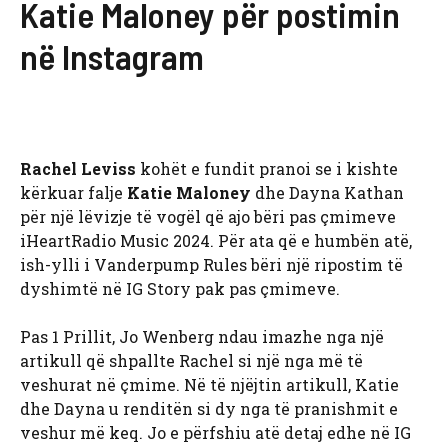
Katie Maloney për postimin
në Instagram
Rachel Leviss
kohët e fundit pranoi se i kishte
kërkuar falje
Katie Maloney
dhe Dayna Kathan
për një lëvizje të vogël që ajo bëri pas çmimeve
iHeartRadio Music 2024. Për ata që e humbën atë,
ish-ylli i Vanderpump Rules bëri një ripostim të
dyshimtë në IG Story pak pas çmimeve.
Pas 1 Prillit, Jo Wenberg ndau imazhe nga një
artikull që shpallte Rachel si një nga më të
veshurat në çmime. Në të njëjtin artikull, Katie
dhe Dayna u renditën si dy nga të pranishmit e
veshur më keq. Jo e përfshiu atë detaj edhe në IG