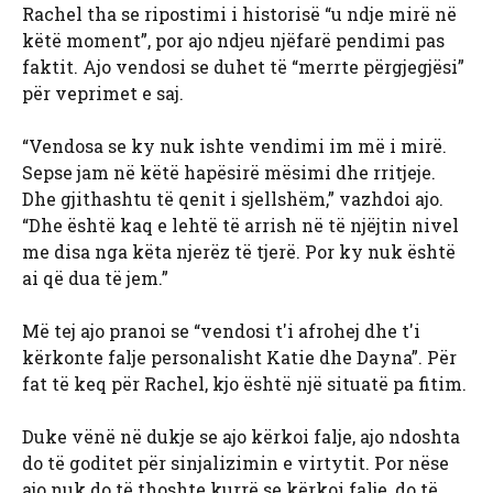
Rachel tha se ripostimi i historisë “u ndje mirë në
këtë moment”, por ajo ndjeu njëfarë pendimi pas
faktit. Ajo vendosi se duhet të “merrte përgjegjësi”
për veprimet e saj.
“Vendosa se ky nuk ishte vendimi im më i mirë.
Sepse jam në këtë hapësirë ​​mësimi dhe rritjeje.
Dhe gjithashtu të qenit i sjellshëm,” vazhdoi ajo.
“Dhe është kaq e lehtë të arrish në të njëjtin nivel
me disa nga këta njerëz të tjerë. Por ky nuk është
ai që dua të jem.”
Më tej ajo pranoi se “vendosi t'i afrohej dhe t'i
kërkonte falje personalisht Katie dhe Dayna”. Për
fat të keq për Rachel, kjo është një situatë pa fitim.
Duke vënë në dukje se ajo kërkoi falje, ajo ndoshta
do të goditet për sinjalizimin e virtytit. Por nëse
ajo nuk do të thoshte kurrë se kërkoi falje, do të