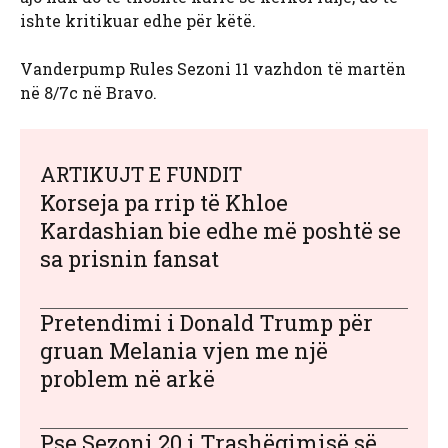
ishte kritikuar edhe për këtë.
Vanderpump Rules Sezoni 11 vazhdon të martën
në 8/7c në Bravo.
ARTIKUJT E FUNDIT
Korseja pa rrip të Khloe
Kardashian bie edhe më poshtë se
sa prisnin fansat
Pretendimi i Donald Trump për
gruan Melania vjen me një
problem në arkë
Pse Sezoni 20 i Trashëgimisë së