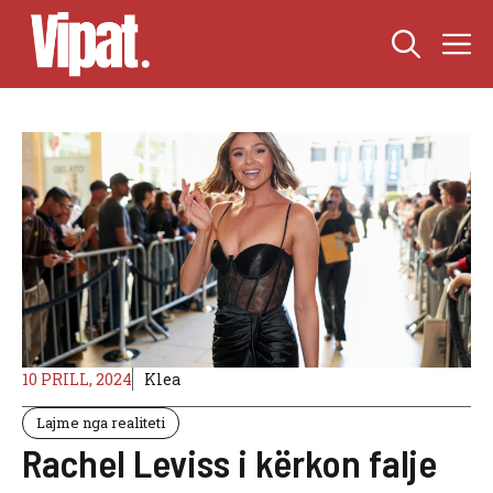
Skip
M
to
content
10 PRILL, 2024
Klea
Lajme nga realiteti
Rachel Leviss i kërkon falje