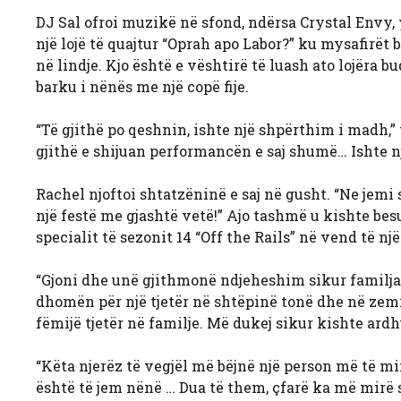
DJ Sal ofroi muzikë në sfond, ndërsa Crystal Envy, y
një lojë të quajtur “Oprah apo Labor?” ku mysafirët
në lindje. Kjo është e vështirë të luash ato lojëra
barku i nënës me një copë fije.
“Të gjithë po qeshnin, ishte një shpërthim i madh,”
gjithë e shijuan performancën e saj shumë… Ishte nj
Rachel njoftoi shtatzëninë e saj në gusht. “Ne jemi 
një festë me gjashtë vetë!” Ajo tashmë u kishte besu
specialit të sezonit 14 “Off the Rails” në vend të nj
“Gjoni dhe unë gjithmonë ndjeheshim sikur familja 
dhomën për një tjetër në shtëpinë tonë dhe në zem
fëmijë tjetër në familje. Më dukej sikur kishte ardh
“Këta njerëz të vegjël më bëjnë një person më të mi
është të jem nënë … Dua të them, çfarë ka më mirë se