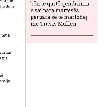
 – ata me
bën të qartë qëndrimin
Edhe Jenn
e saj para martesës
përpara se të martohej
me Travis Mullen
ër mua
ukuruar
 një
në
anilje