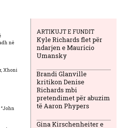
ARTIKUJT E FUNDIT
ë
Kyle Richards flet për
madh në
ndarjen e Mauricio
Umansky
r, Xhoni
Brandi Glanville
kritikon Denise
Richards mbi
pretendimet për abuzim
të Aaron Phypers
. “John
Gina Kirschenheiter e