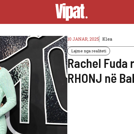
10 JANAR, 2025
Klea
Lajme nga realiteti
Rachel Fuda 
RHONJ në Ba