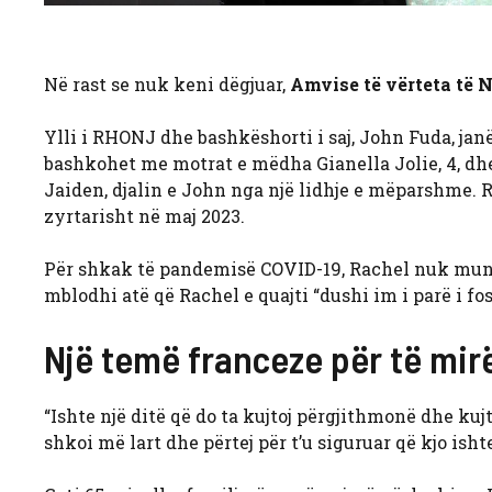
Në rast se nuk keni dëgjuar,
Amvise të vërteta të N
Ylli i RHONJ dhe bashkëshorti i saj, John Fuda, janë
bashkohet me motrat e mëdha Gianella Jolie, 4, dhe 
Jaiden, djalin e John nga një lidhje e mëparshme. Ra
zyrtarisht në maj 2023.
Për shkak të pandemisë COVID-19, Rachel nuk mund t
mblodhi atë që Rachel e quajti “dushi im i parë i fo
Një temë franceze për të mir
“Ishte një ditë që do ta kujtoj përgjithmonë dhe kujt
shkoi më lart dhe përtej për t’u siguruar që kjo ish