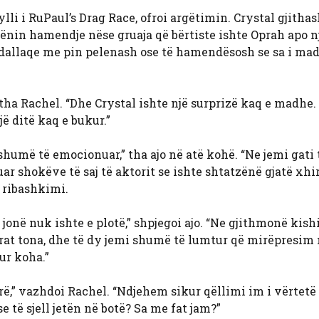
lli i RuPaul’s Drag Race, ofroi argëtimin. Crystal gjithas
 bënin hamendje nëse gruaja që bërtiste ishte Oprah apo n
 budallaqe me pin pelenash ose të hamendësosh se sa i ma
 tha Rachel. “Dhe Crystal ishte një surprizë kaq e madhe.
ë ditë kaq e bukur.”
shumë të emocionuar,” tha ajo në atë kohë. “Ne jemi gati 
ar shokëve të saj të aktorit se ishte shtatzënë gjatë xhi
ë ribashkimi.
jonë nuk ishte e plotë,” shpjegoi ajo. “Ne gjithmonë kis
rat tona, dhe të dy jemi shumë të lumtur që mirëpresim 
ur koha.”
rë,” vazhdoi Rachel. “Ndjehem sikur qëllimi im i vërtetë 
 të sjell jetën në botë? Sa me fat jam?”