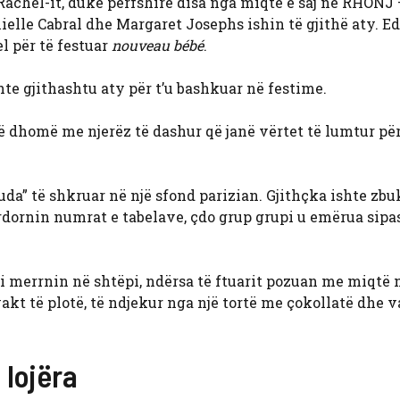
Rachel-it, duke përfshirë disa nga miqtë e saj në RHONJ
anielle Cabral dhe Margaret Josephs ishin të gjithë aty. 
l për të festuar
nouveau bébé
.
hte gjithashtu aty për t’u bashkuar në festime.
jë dhomë me njerëz të dashur që janë vërtet të lumtur p
da” të shkruar në një sfond parizian. Gjithçka ishte zb
dornin numrat e tabelave, çdo grup grupi u emërua sipas
t’i merrnin në shtëpi, ndërsa të ftuarit pozuan me miqtë 
vakt të plotë, të ndjekur nga një tortë me çokollatë dhe v
 lojëra