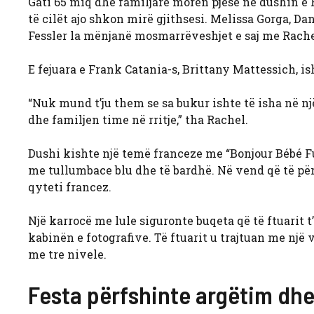
Gati 65 miq dhe familjarë morën pjesë në dushin e 
të cilët ajo shkon mirë gjithsesi. Melissa Gorga, D
Fessler la mënjanë mosmarrëveshjet e saj me Rache
E fejuara e Frank Catania-s, Brittany Mattessich, is
“Nuk mund t’ju them se sa bukur ishte të isha në n
dhe familjen time në rritje,” tha Rachel.
Dushi kishte një temë franceze me “Bonjour Bébé Fu
me tullumbace blu dhe të bardhë. Në vend që të për
qyteti francez.
Një karrocë me lule siguronte buqeta që të ftuarit 
kabinën e fotografive. Të ftuarit u trajtuan me një 
me tre nivele.
Festa përfshinte argëtim dhe