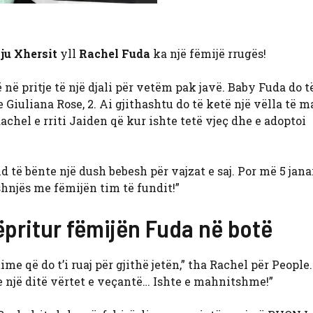
ju Xhersit
yll
Rachel Fuda
ka një fëmijë rrugës!
 në pritje të një djali për vetëm pak javë. Baby Fuda do t
Giuliana Rose, 2. Ai gjithashtu do të ketë një vëlla të 
chel e rriti Jaiden që kur ishte tetë vjeç dhe e adoptoi
ë bënte një dush bebesh për vajzat e saj. Por më 5 jana
shnjës me fëmijën tim të fundit!”
ëpritur fëmijën Fuda në botë
ime që do t’i ruaj për gjithë jetën,” tha Rachel për People
te një ditë vërtet e veçantë… Ishte e mahnitshme!”