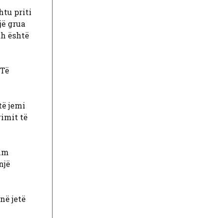
htu priti
jë grua
dh është
 Të
të jemi
rimit të
him
një
në jetë