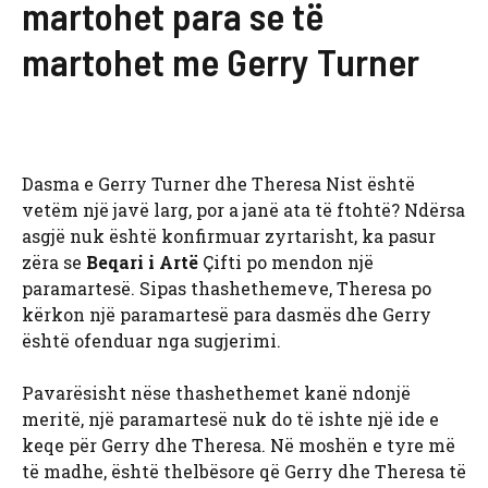
martohet para se të
martohet me Gerry Turner
Dasma e Gerry Turner dhe Theresa Nist është
vetëm një javë larg, por a janë ata të ftohtë? Ndërsa
asgjë nuk është konfirmuar zyrtarisht, ka pasur
zëra se
Beqari i Artë
Çifti po mendon një
paramartesë. Sipas thashethemeve, Theresa po
kërkon një paramartesë para dasmës dhe Gerry
është ofenduar nga sugjerimi.
Pavarësisht nëse thashethemet kanë ndonjë
meritë, një paramartesë nuk do të ishte një ide e
keqe për Gerry dhe Theresa. Në moshën e tyre më
të madhe, është thelbësore që Gerry dhe Theresa të