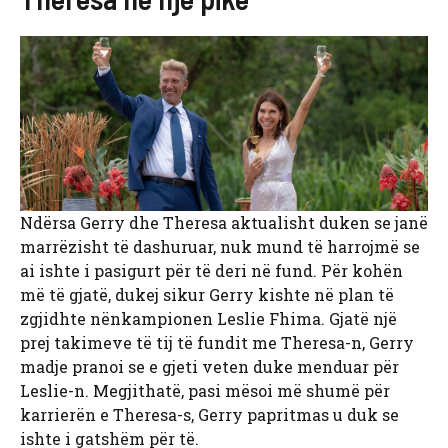
Ndërsa Gerry dhe Theresa aktualisht duken se janë
marrëzisht të dashuruar, nuk mund të harrojmë se
ai ishte i pasigurt për të deri në fund. Për kohën
më të gjatë, dukej sikur Gerry kishte në plan të
zgjidhte nënkampionen Leslie Fhima. Gjatë një
prej takimeve të tij të fundit me Theresa-n, Gerry
madje pranoi se e gjeti veten duke menduar për
Leslie-n. Megjithatë, pasi mësoi më shumë për
karrierën e Theresa-s, Gerry papritmas u duk se
ishte i gatshëm për të.