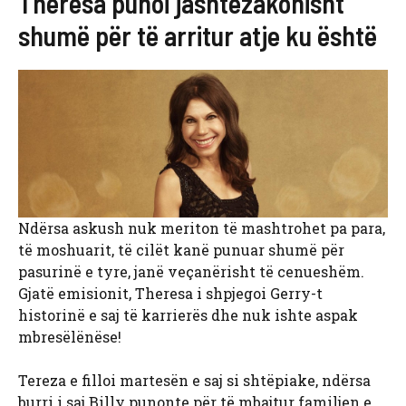
Theresa punoi jashtëzakonisht
shumë për të arritur atje ku është
Ndërsa askush nuk meriton të mashtrohet pa para,
të moshuarit, të cilët kanë punuar shumë për
pasurinë e tyre, janë veçanërisht të cenueshëm.
Gjatë emisionit, Theresa i shpjegoi Gerry-t
historinë e saj të karrierës dhe nuk ishte aspak
mbresëlënëse!
Tereza e filloi martesën e saj si shtëpiake, ndërsa
burri i saj Billy punonte për të mbajtur familjen e