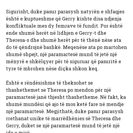
Sigurisht, duke pasur parasysh natyrën e shfaqjes
është e kuptueshme që Gerry kishte disa ndjenja
konfliktuale mes dy femrave të fundit. Por është
ende shumë herët në lidhjen e Gerry-t dhe
Theresa-s dhe shumë herët për të thënë nëse ata
do të qëndrojnë bashkë. Meqenëse ata po martohen
shumë shpejt, një paramartesë mund të jetë një
mënyrë e shkëlqyer për të siguruar që pasuritë e
tyre të mbrohen nëse diçka shkon keq.
Është e rëndësishme të theksohet se
thashethemet se Theresa po mendon për një
paramartesë janë thjesht thashetheme. Në fakt, ka
shumë mundësi që ajo të mos ketë fare në mendje
një paramartesë. Megjithatë, duke pasur parasysh
rrethanat unike të marrëdhënies së Theresa dhe
Gerry, duket se një paramartesë mund të jetë një
ide e mirë.