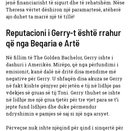
jenë financiarisht të sigurt dhe të rehatshëm. Nëse
Theresa vërtet dëshiron një paramartesë, atëherë
ajo duhet ta marrë një të tillë!
Reputacioni i Gerry-t është rrahur
që nga Beqaria e Artë
Në fillim të The Golden Bachelor, Gerry ishte i
dashuri i Amerikës. Mirëpo, që nga përfundimi i
emisionit, kanë dalë në dritë disa mendime më
negative për Gerry. U shfaqën disa akuza se Gerry
në fakt kishte gënjyer për jetën e tij në lidhje pas
vdekjes së gruas së tij Toni. Gerry thuhet se ishte
në lidhje me një grua tjetër për tre vjet para se t’i
jepte fund lidhjes dhe duke përmendur
ndryshimin e pamjes së saj si një nga arsyet.
Përveçse nuk ishte njëqind për qind i sinqertë për