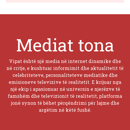
Mediat tona
Vipat është një media në internet dinamike dhe
në rritje, e kushtuar informimit dhe aktualitetit të
celebriteteve, personaliteteve mediatike dhe
emisioneve televizive të realitetit. E krijuar nga
një ekip i apasionuar në universin e njerëzve të
famshëm dhe televizionit të realitetit, platforma
jonë synon të bëhet përqëndrimi për lajme dhe
argëtim në këtë fushë.