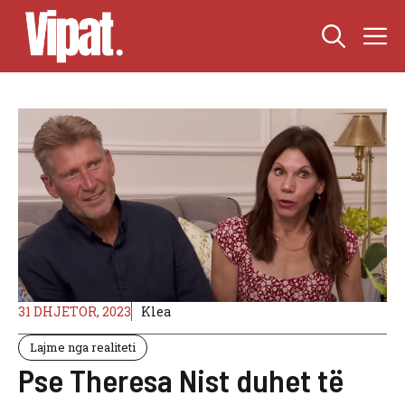
Skip
M
to
content
31 DHJETOR, 2023
Klea
Lajme nga realiteti
Pse Theresa Nist duhet të