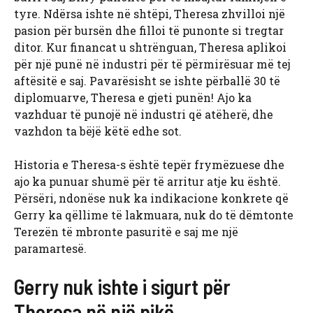
tyre. Ndërsa ishte në shtëpi, Theresa zhvilloi një
pasion për bursën dhe filloi të punonte si tregtar
ditor. Kur financat u shtrënguan, Theresa aplikoi
për një punë në industri për të përmirësuar më tej
aftësitë e saj. Pavarësisht se ishte përballë 30 të
diplomuarve, Theresa e gjeti punën! Ajo ka
vazhduar të punojë në industri që atëherë, dhe
vazhdon ta bëjë këtë edhe sot.
Historia e Theresa-s është tepër frymëzuese dhe
ajo ka punuar shumë për të arritur atje ku është.
Përsëri, ndonëse nuk ka indikacione konkrete që
Gerry ka qëllime të lakmuara, nuk do të dëmtonte
Terezën të mbronte pasuritë e saj me një
paramartesë.
Gerry nuk ishte i sigurt për
Theresa në një pikë