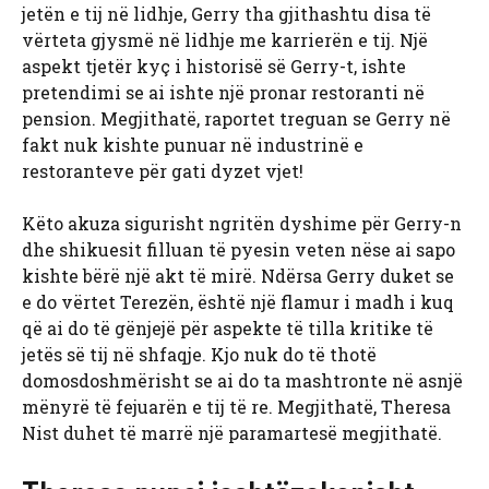
jetën e tij në lidhje, Gerry tha gjithashtu disa të
vërteta gjysmë në lidhje me karrierën e tij. Një
aspekt tjetër kyç i historisë së Gerry-t, ishte
pretendimi se ai ishte një pronar restoranti në
pension. Megjithatë, raportet treguan se Gerry në
fakt nuk kishte punuar në industrinë e
restoranteve për gati dyzet vjet!
Këto akuza sigurisht ngritën dyshime për Gerry-n
dhe shikuesit filluan të pyesin veten nëse ai sapo
kishte bërë një akt të mirë. Ndërsa Gerry duket se
e do vërtet Terezën, është një flamur i madh i kuq
që ai do të gënjejë për aspekte të tilla kritike të
jetës së tij në shfaqje. Kjo nuk do të thotë
domosdoshmërisht se ai do ta mashtronte në asnjë
mënyrë të fejuarën e tij të re. Megjithatë, Theresa
Nist duhet të marrë një paramartesë megjithatë.