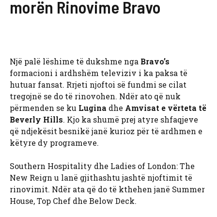
morën Rinovime Bravo
Një palë lëshime të dukshme nga
Bravo’s
formacioni i ardhshëm televiziv i ka paksa të
hutuar fansat. Rrjeti njoftoi së fundmi se cilat
tregojnë se do të rinovohen. Ndër ato që nuk
përmenden se ku
Lugina
dhe
Amvisat e vërteta të
Beverly Hills
. Kjo ka shumë prej atyre shfaqjeve
që ndjekësit besnikë janë kurioz për të ardhmen e
këtyre dy programeve.
Southern Hospitality dhe Ladies of London: The
New Reign u lanë gjithashtu jashtë njoftimit të
rinovimit. Ndër ata që do të kthehen janë Summer
House, Top Chef dhe Below Deck.