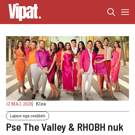
Skip
M
to
content
12 MAJ, 2026
Klea
Lajme nga realiteti
Pse The Valley & RHOBH nuk