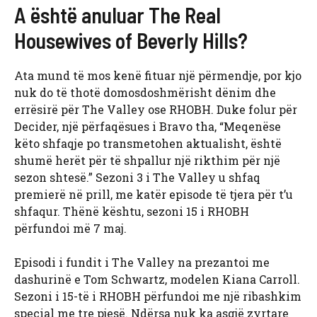
A është anuluar The Real
Housewives of Beverly Hills?
Ata mund të mos kenë fituar një përmendje, por kjo
nuk do të thotë domosdoshmërisht dënim dhe
errësirë ​​për The Valley ose RHOBH. Duke folur për
Decider, një përfaqësues i Bravo tha, “Meqenëse
këto shfaqje po transmetohen aktualisht, është
shumë herët për të shpallur një rikthim për një
sezon shtesë.” Sezoni 3 i The Valley u shfaq
premierë në prill, me katër episode të tjera për t’u
shfaqur. Thënë kështu, sezoni 15 i RHOBH
përfundoi më 7 maj.
Episodi i fundit i The Valley na prezantoi me
dashurinë e Tom Schwartz, modelen Kiana Carroll.
Sezoni i 15-të i RHOBH përfundoi me një ribashkim
special me tre pjesë. Ndërsa nuk ka asgjë zyrtare