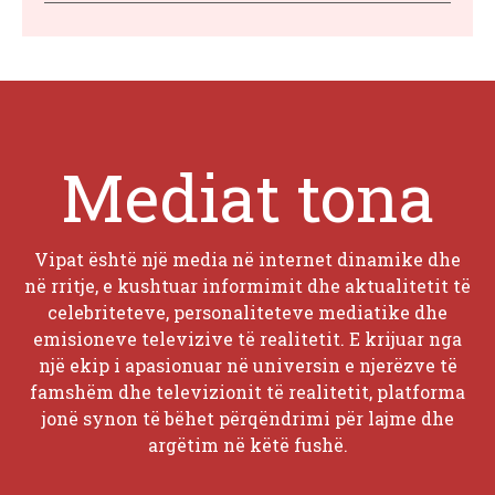
Mediat tona
Vipat është një media në internet dinamike dhe
në rritje, e kushtuar informimit dhe aktualitetit të
celebriteteve, personaliteteve mediatike dhe
emisioneve televizive të realitetit. E krijuar nga
një ekip i apasionuar në universin e njerëzve të
famshëm dhe televizionit të realitetit, platforma
jonë synon të bëhet përqëndrimi për lajme dhe
argëtim në këtë fushë.