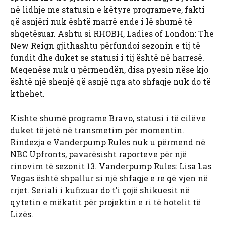
në lidhje me statusin e këtyre programeve, fakti
që asnjëri nuk është marrë ende i lë shumë të
shqetësuar. Ashtu si RHOBH, Ladies of London: The
New Reign gjithashtu përfundoi sezonin e tij të
fundit dhe duket se statusi i tij është në harresë.
Meqenëse nuk u përmendën, disa pyesin nëse kjo
është një shenjë që asnjë nga ato shfaqje nuk do të
kthehet.
Kishte shumë programe Bravo, statusi i të cilëve
duket të jetë në transmetim për momentin.
Rindezja e Vanderpump Rules nuk u përmend në
NBC Upfronts, pavarësisht raporteve për një
rinovim të sezonit 13. Vanderpump Rules: Lisa Las
Vegas është shpallur si një shfaqje e re që vjen në
rrjet. Seriali i kufizuar do t’i çojë shikuesit në
qytetin e mëkatit për projektin e ri të hotelit të
Lizës.