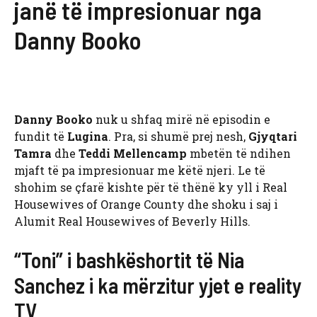
janë të impresionuar nga
Danny Booko
Danny Booko
nuk u shfaq mirë në episodin e
fundit të
Lugina
. Pra, si shumë prej nesh,
Gjyqtari
Tamra
dhe
Teddi Mellencamp
mbetën të ndihen
mjaft të pa impresionuar me këtë njeri. Le të
shohim se çfarë kishte për të thënë ky yll i Real
Housewives of Orange County dhe shoku i saj i
Alumit Real Housewives of Beverly Hills.
“Toni” i bashkëshortit të Nia
Sanchez i ka mërzitur yjet e reality
TV