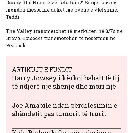
Danny dhe Nia-n e vërtetë tani?” Si një fans që
mendon njësoj, më duket një pyetje e vlefshme,
Teddi.
The Valley transmetohet të mërkurën në 8/7c në
Bravo. Episodet transmetohen të nesërmen në
Peacock.
ARTIKUJT E FUNDIT
Harry Jowsey i kërkoi babait të tij
të ndjerë një shenjë dhe mori një
Joe Amabile ndan përditësimin e
shëndetit pas tumorit të trurit
Kyle Richards flet për ndarjen e