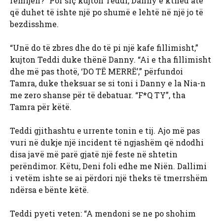
fëmijën?” Por siç kujton Teddi, Danny e ktheu atë
që duhet të ishte një po shumë e lehtë në një jo të
bezdisshme.
“Unë do të zbres dhe do të pi një kafe fillimisht,”
kujton Teddi duke thënë Danny. “Ai e tha fillimisht
dhe më pas thotë, ‘DO TË MERRË’,” përfundoi
Tamra, duke theksuar se si toni i Danny e la Nia-n
me zero shanse për të debatuar. “F*Q TY”, tha
Tamra për këtë.
Teddi gjithashtu e urrente tonin e tij. Ajo më pas
vuri në dukje një incident të ngjashëm që ndodhi
disa javë më parë gjatë një feste në shtetin
perëndimor. Këtu, Deni foli edhe me Niën. Dallimi
i vetëm ishte se ai përdori një theks të tmerrshëm
ndërsa e bënte këtë.
Teddi pyeti veten: “A mendoni se ne po shohim