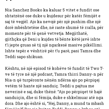
Nia Sanchez Booko ka kaluar 5 vitet e fundit ose
shtatzënë ose duke u kujdesur për katër fëmijët e
saj të vegjël. Ajo ka nevojë për një pushim dhe një
dorë mbështetëse dhe, në raste shumë të rralla, për
momente për të qenë vetvetja. Megjithatë,
gjithçka që Deni u kujdes të bënte këtë javë ishte
t’i jepte gruas së tij një ngarkesë masive pikëllimi.
Ishte tepër e vështirë për t’u parë, pasi Tamra dhe
Teddi sapo shikuan.
Kështu, në një episod të kohëve të fundit të Two T-
ve të tyre në një podcast, Tamra thirri Danny-n për
Nia-n që turpëronte nënën ndërsa ajo po përpiqej
vetëm të hante një sanduiç. Teddi u pajtua me
neverinë e saj, duke thënë: “Ajo po përpiqet të hajë
sanduiçin, dhe si fëmija, duke e shkelmuar atë nga
dora. Dhe ajo është si, “Hej, Danny, a mund ta mbash