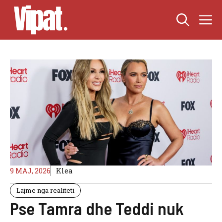
Skip
M
to
content
9 MAJ, 2026
Klea
Lajme nga realiteti
Pse Tamra dhe Teddi nuk