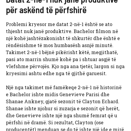
për askënd të përfshirë
Problemi kryesor me datat 2-në-1 është se ato
thjesht nuk janë produktive. Bachelor filmon në
një kohë jashtëzakonisht të shkurtër dhe është e
rëndësishme të mos humbasësh asnjë minutë.
Takimet 2-në-1 bëjnë pikërisht këtë, megjithatë,
pasi ato marrin shumë kohë pa i shtuar asgjë të
vlefshme përvojës. Kjo nga ana tjetër, largon si nga
kryesimi ashtu edhe nga të gjithë garuesit.
Një nga takimet më famëkeqe 2-në-1 në historinë
e Bachelor ishte midis Genevieve Parisi dhe
Shanae Ankney, gjatë sezonit të Clayton Echard.
Shanae ishte njohur si zuzarja e sezonit që herët,
dhe Genevieve ishte një nga shumë femrat që u
përfshi në dramë. Si rezultat, Clayton (ose
producentët) menduan se do të ishte një ide e mirë