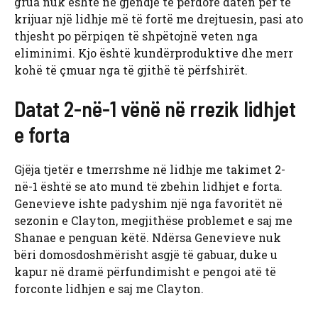
grua nuk është në gjendje të përdorë datën për të
krijuar një lidhje më të fortë me drejtuesin, pasi ato
thjesht po përpiqen të shpëtojnë veten nga
eliminimi. Kjo është kundërproduktive dhe merr
kohë të çmuar nga të gjithë të përfshirët.
Datat 2-në-1 vënë në rrezik lidhjet
e forta
Gjëja tjetër e tmerrshme në lidhje me takimet 2-
në-1 është se ato mund të zbehin lidhjet e forta.
Genevieve ishte padyshim një nga favoritët në
sezonin e Clayton, megjithëse problemet e saj me
Shanae e penguan këtë. Ndërsa Genevieve nuk
bëri domosdoshmërisht asgjë të gabuar, duke u
kapur në dramë përfundimisht e pengoi atë të
forconte lidhjen e saj me Clayton.