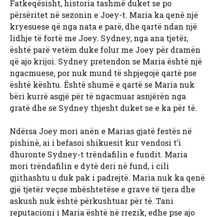
Fatkeqësisht, historia tashmë duket se po
përsëritet në sezonin e Joey-t. Maria ka qenë një
kryesuese që nga nata e parë, dhe qartë ndan një
lidhje të fortë me Joey. Sydney, nga ana tjetër,
është parë vetëm duke folur me Joey për dramën
që ajo krijoi. Sydney pretendon se Maria është një
ngacmuese, por nuk mund të shpjegojë qartë pse
është kështu. Është shumë e qartë se Maria nuk
bëri kurrë asgjë për të ngacmuar asnjërën nga
gratë dhe se Sydney thjesht duket se e ka për të.
Ndërsa Joey mori anën e Marias gjatë festës në
pishinë, ai i befasoi shikuesit kur vendosi t’i
dhuronte Sydney-t trëndafilin e fundit. Maria
mori trëndafilin e dytë deri në fund, i cili
gjithashtu u duk pak i padrejtë. Maria nuk ka qenë
gjë tjetër veçse mbështetëse e grave të tjera dhe
askush nuk është përkushtuar për të. Tani
reputacioni i Maria është në rrezik, edhe pse ajo