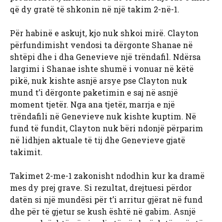
që dy gratë të shkonin në një takim 2-në-1.
Për habinë e askujt, kjo nuk shkoi mirë. Clayton
përfundimisht vendosi ta dërgonte Shanae në
shtëpi dhe i dha Genevieve një trëndafil. Ndërsa
largimi i Shanae ishte shumë i vonuar në këtë
pikë, nuk kishte asnjë arsye pse Clayton nuk
mund t’i dërgonte paketimin e saj në asnjë
moment tjetër. Nga ana tjetër, marrja e një
trëndafili në Genevieve nuk kishte kuptim. Në
fund të fundit, Clayton nuk bëri ndonjë përparim
në lidhjen aktuale të tij dhe Genevieve gjatë
takimit.
Takimet 2-me-1 zakonisht ndodhin kur ka dramë
mes dy prej grave. Si rezultat, drejtuesi përdor
datën si një mundësi për t’i arritur gjërat në fund
dhe për të gjetur se kush është në gabim. Asnjë