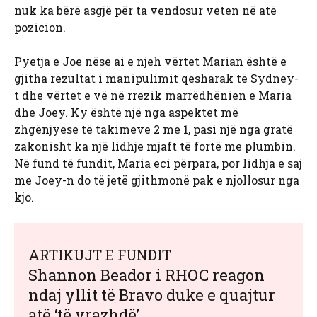
nuk ka bërë asgjë për ta vendosur veten në atë
pozicion.
Pyetja e Joe nëse ai e njeh vërtet Marian është e
gjitha rezultat i manipulimit qesharak të Sydney-
t dhe vërtet e vë në rrezik marrëdhënien e Maria
dhe Joey. Ky është një nga aspektet më
zhgënjyese të takimeve 2 me 1, pasi një nga gratë
zakonisht ka një lidhje mjaft të fortë me plumbin.
Në fund të fundit, Maria eci përpara, por lidhja e saj
me Joey-n do të jetë gjithmonë pak e njollosur nga
kjo.
ARTIKUJT E FUNDIT
Shannon Beador i RHOC reagon
ndaj yllit të Bravo duke e quajtur
atë ‘të vrazhdë’