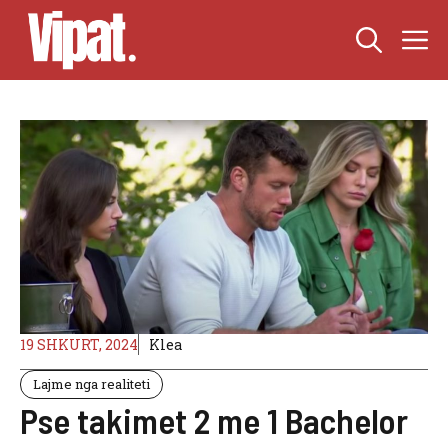
Skip
M
to
content
19 SHKURT, 2024
Klea
Lajme nga realiteti
Pse takimet 2 me 1 Bachelor