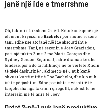
janë një ide e tmerrshme
Oh, takimi i frikshëm 2-në-1. Këto kanë qenë një
element kryesor në
Bachelor
për shumë sezone
tani, edhe pse ato janë një ide absolutisht e
tmerrshme. Tani, në sezonin e Joey Graziadeit,
pati një takim 2-me-2 me Maria Georgas dhe
Sydney Gordon. Sigurisht, ishte dramatike dhe
bindëse, por a do ta ndihmojë në të vërtetë Xhoin
të gjejë dashurinë? Takimet 2-në-1 nuk kanë
shkuar kurrë mirë në The Bachelor, dhe kjo nuk
ishte përjashtim. Edhe pse ishte e vështirë të
largohesha nga takimi i çrregullt, nuk ishte në
interesin më të mirë të Joey.
Datat 2-në-1 nuk janë produktive